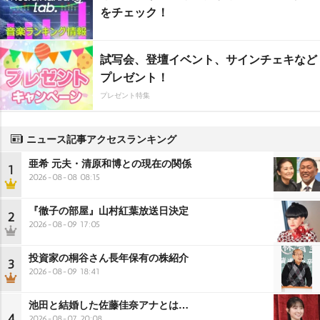
をチェック！
試写会、登壇イベント、サインチェキなど
プレゼント！
プレゼント特集
ニュース記事アクセスランキング
亜希 元夫・清原和博との現在の関係
1
2026-08-08 08:15
『徹子の部屋』山村紅葉放送日決定
2
2026-08-09 17:05
投資家の桐谷さん長年保有の株紹介
3
2026-08-09 18:41
池田と結婚した佐藤佳奈アナとは…
4
2026-08-07 20:08