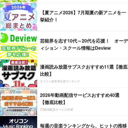
【夏アニメ2026】7月期夏の新アニメを一
挙紹介！
芸能界を志す10代～20代を応援！ オーデ
ィション・スクール情報はDeview
漫画読み放題サブスクおすすめ11選【徹底
比較】
オリコン顧客満足度ランキング
2026年動画配信サービスおすすめ40選
【徹底比較】
CS動画配信サービス20選
毎週の音楽ランキングから、ヒットの推移