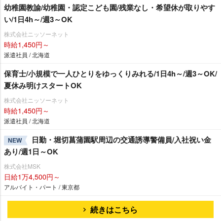
幼稚園教諭/幼稚園・認定こども園/残業なし・希望休が取りやす
い/1日4h～/週3～OK
株式会社ニッソーネット
時給1,450円～
派遣社員 / 北海道
保育士/小規模で一人ひとりをゆっくりみれる/1日4h～/週3～OK/
夏休み明けスタートOK
株式会社ニッソーネット
時給1,450円～
派遣社員 / 北海道
日勤・堀切菖蒲園駅周辺の交通誘導警備員/入社祝い金
NEW
あり/週1日～OK
株式会社MSK
日給1万4,500円～
アルバイト・パート / 東京都
続きはこちら