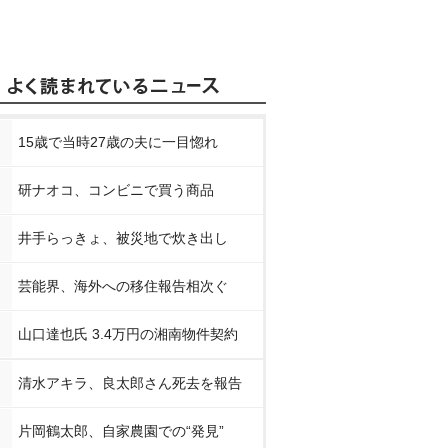
15歳で当時27歳の夫に一目惚れ
研ナオコ、コンビニで買う商品
井手らっきょ、被災地で炊き出し
芸能界、海外への移住報告相次ぐ
山口達也氏 3.4万円の湘南物件契約
清水アキラ、良太郎さん死去を報告
片岡鶴太郎、自家農園での“発見”