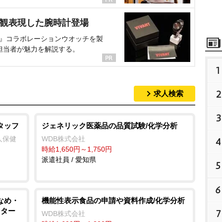
界観表現した腕時計登場
NT』コラボレーションウオッチを製
担当者が魅力を解説する。
1
2
求人検索
3
タッフ
ジェネリック医薬品の品質試験/化学分析
人保健
WDB株式会社
4
時給1,650円～1,750円
派遣社員 / 愛知県
5
6
なめ・
機能性表示食品の申請や資料作成/化学分析
スター
7
WDB株式会社