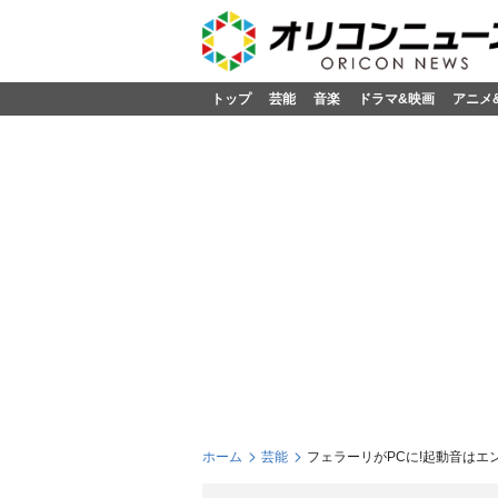
トップ
芸能
音楽
ドラマ&映画
アニメ
ホーム
芸能
フェラーリがPCに!起動音はエ