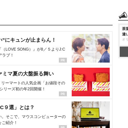
茶
違
い”にキュンが止まらん！
オ
OVE SONG）』が8／５よりJ:C
アラブ！
ァミマ夏の大盤振る舞い
ミリーマートの人気企画「お値段その
、シリーズ初の年2回開催！
C９選」とは？
い。そこで、マウスコンピューターの
をご紹介！