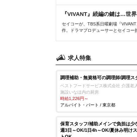
『VIVANT』続編の鍵は…世
セイコーが、TBS系日曜劇場『VIVA
作。ドラマプロデューサーとセイコー
求人特集
調理補助・無資格可の調理師/調理ス
ベストフードサービス株式会社 介護老
施設いなほ内の厨房
時給1,226円～
アルバイト・パート / 東京都
保育スタッフ/補助メインで負担は少
週3日～OK/1日4h～OK/夏休み明け
トOK