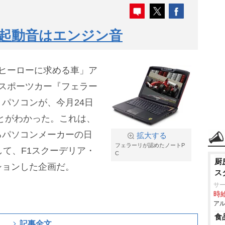
!起動音はエンジン音
ヒーローに求める車」ア
スポーツカー『フェラー
パソコンが、今月24日
ことがわかった。これは、
るパソコンメーカーの日
拡大する
フェラーリが認めたノートP
して、F1スクーデリア・
C
厨
ションした企画だ。
ス
サ
時給
アル
食
記事全文