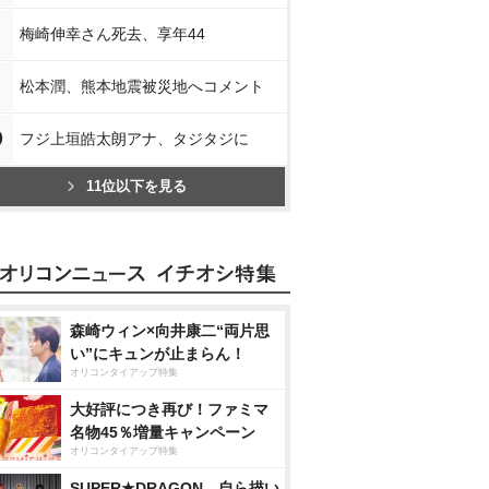
梅崎伸幸さん死去、享年44
松本潤、熊本地震被災地へコメント
0
フジ上垣皓太朗アナ、タジタジに
11位以下を見る
森崎ウィン×向井康二“両片思
い”にキュンが止まらん！
オリコンタイアップ特集
大好評につき再び！ファミマ
名物45％増量キャンペーン
オリコンタイアップ特集
SUPER★DRAGON、自ら描い