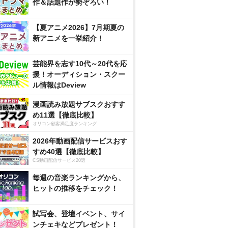
作＆話題作が勢ぞろい！
【夏アニメ2026】7月期夏の
新アニメを一挙紹介！
芸能界を志す10代～20代を応
援！オーディション・スクー
ル情報はDeview
漫画読み放題サブスクおすす
め11選【徹底比較】
オリコン顧客満足度ランキング
2026年動画配信サービスおす
すめ40選【徹底比較】
CS動画配信サービス20選
毎週の音楽ランキングから、
ヒットの推移をチェック！
試写会、登壇イベント、サイ
ンチェキなどプレゼント！