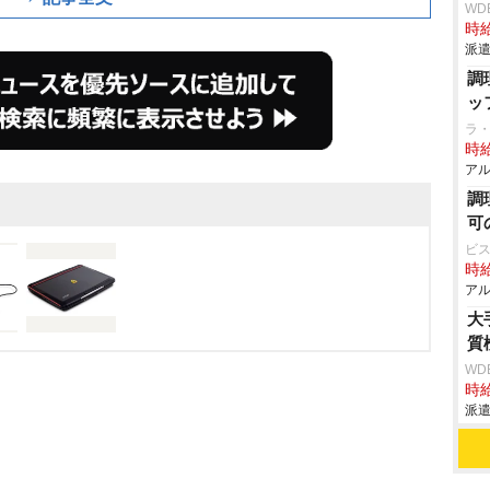
WD
時給
派遣
調
ッ
ラ・
時給
アル
調
可
ビス
時給
アル
大
質
WD
時給
派遣