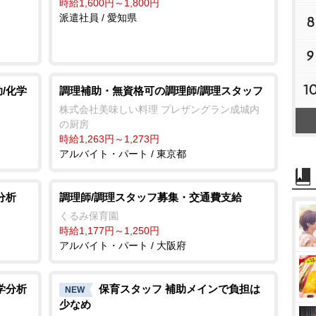
時給1,600円～1,800円
派遣社員 / 愛知県
8
9
1
/化学
調理補助・無資格可の調理師/調理スタッフ
株式会社美味しい料理 プレザングラン成城内
の厨房
時給1,263円～1,273円
アルバイト・パート / 東京都
分析
調理師/調理スタッフ募集・交通費支給
くるみ保育園
時給1,177円～1,250円
アルバイト・パート / 大阪府
学分析
保育スタッフ 補助メインで負担は
NEW
少なめ