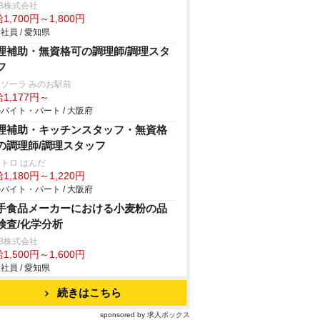
B株式会社
1,700円～1,800円
社員 / 愛知県
理補助・無資格可の調理師/調理スタ
フ
ソーラ みのお駅前
1,177円～
バイト・パート / 大阪府
理補助・キッチンスタッフ・無資格
の調理師/調理スタッフ
トロ はんだ
1,180円～1,220円
バイト・パート / 大阪府
手食品メーカーにおける小麦粉の品
検査/化学分析
B株式会社
1,500円～1,600円
社員 / 愛知県
続きはこちら
sponsored by 求人ボックス