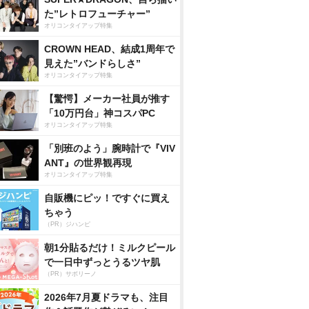
た”レトロフューチャー”
オリコンタイアップ特集
CROWN HEAD、結成1周年で
見えた”バンドらしさ”
オリコンタイアップ特集
【驚愕】メーカー社員が推す
「10万円台」神コスパPC
オリコンタイアップ特集
「別班のよう」腕時計で『VIV
ANT』の世界観再現
オリコンタイアップ特集
自販機にピッ！ですぐに買え
ちゃう
（PR）ジハンピ
朝1分貼るだけ！ミルクピール
で一日中ずっとうるツヤ肌
（PR）サボリーノ
2026年7月夏ドラマも、注目