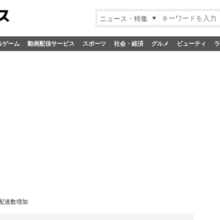
ニュース・特集
&ゲーム
動画配信サービス
スポーツ
社会・経済
グルメ
ビューティ
ラ
状配達数増加