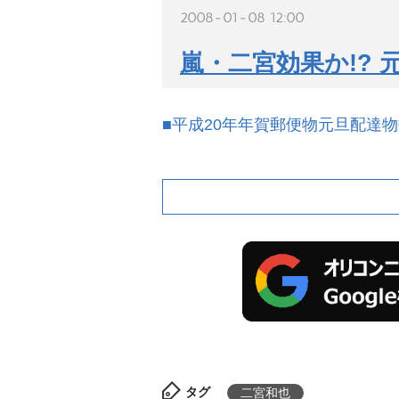
2008-01-08 12:00
嵐・二宮効果か!?
■平成20年年賀郵便物元旦配達
タグ
二宮和也