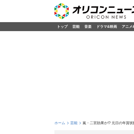
トップ
芸能
音楽
ドラマ&映画
アニメ
ホーム
芸能
嵐・二宮効果か!? 元日の年賀