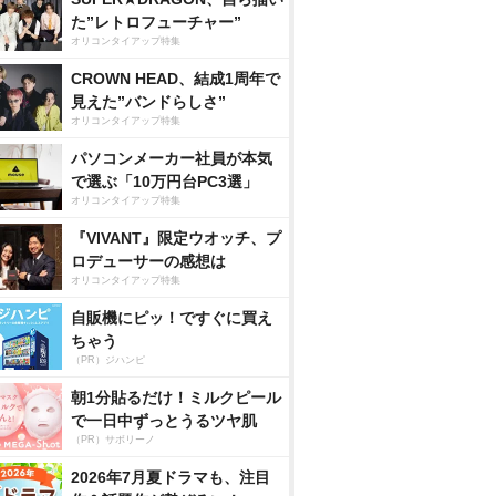
た”レトロフューチャー”
オリコンタイアップ特集
CROWN HEAD、結成1周年で
見えた”バンドらしさ”
オリコンタイアップ特集
パソコンメーカー社員が本気
で選ぶ「10万円台PC3選」
オリコンタイアップ特集
『VIVANT』限定ウオッチ、プ
ロデューサーの感想は
オリコンタイアップ特集
自販機にピッ！ですぐに買え
ちゃう
（PR）ジハンピ
朝1分貼るだけ！ミルクピール
で一日中ずっとうるツヤ肌
（PR）サボリーノ
2026年7月夏ドラマも、注目