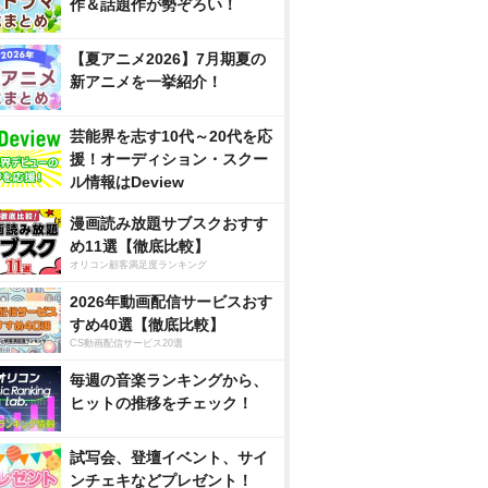
作＆話題作が勢ぞろい！
【夏アニメ2026】7月期夏の
新アニメを一挙紹介！
芸能界を志す10代～20代を応
援！オーディション・スクー
ル情報はDeview
漫画読み放題サブスクおすす
め11選【徹底比較】
オリコン顧客満足度ランキング
2026年動画配信サービスおす
すめ40選【徹底比較】
CS動画配信サービス20選
毎週の音楽ランキングから、
ヒットの推移をチェック！
試写会、登壇イベント、サイ
ンチェキなどプレゼント！