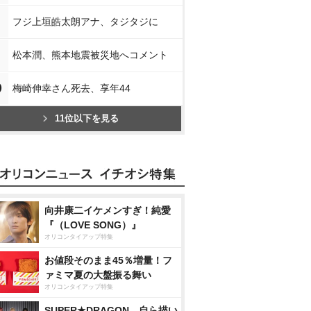
フジ上垣皓太朗アナ、タジタジに
松本潤、熊本地震被災地へコメント
0
梅崎伸幸さん死去、享年44
11位以下を見る
向井康二イケメンすぎ！純愛
『（LOVE SONG）』
オリコンタイアップ特集
お値段そのまま45％増量！フ
ァミマ夏の大盤振る舞い
オリコンタイアップ特集
SUPER★DRAGON、自ら描い