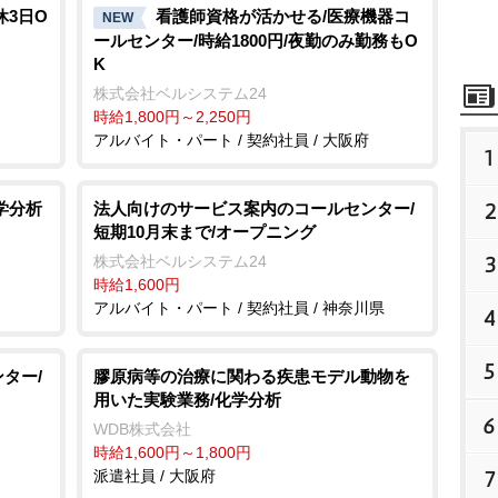
休3日O
看護師資格が活かせる/医療機器コ
NEW
ールセンター/時給1800円/夜勤のみ勤務もO
K
株式会社ベルシステム24
時給1,800円～2,250円
アルバイト・パート / 契約社員 / 大阪府
1
2
学分析
法人向けのサービス案内のコールセンター/
短期10月末まで/オープニング
3
株式会社ベルシステム24
時給1,600円
アルバイト・パート / 契約社員 / 神奈川県
4
5
ター/
膠原病等の治療に関わる疾患モデル動物を
用いた実験業務/化学分析
6
WDB株式会社
時給1,600円～1,800円
7
派遣社員 / 大阪府