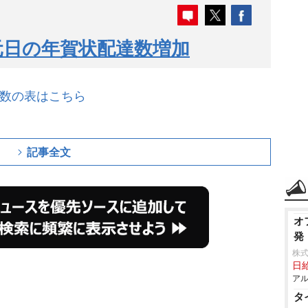
 元日の年賀状配達数増加
物数の表はこちら
記事全文
オ
発
株
日給
アル
タ