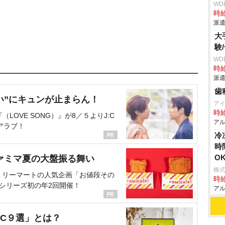
WD
時給
派遣
大
験
WD
時給
派遣
歯
い”にキュンが止まらん！
ア
時給
OVE SONG）』が8／５よりJ:C
アル
アラブ！
冷
時
O
ァミマ夏の大盤振る舞い
株
ミリーマートの人気企画「お値段その
時給
、シリーズ初の年2回開催！
アル
C９選」とは？