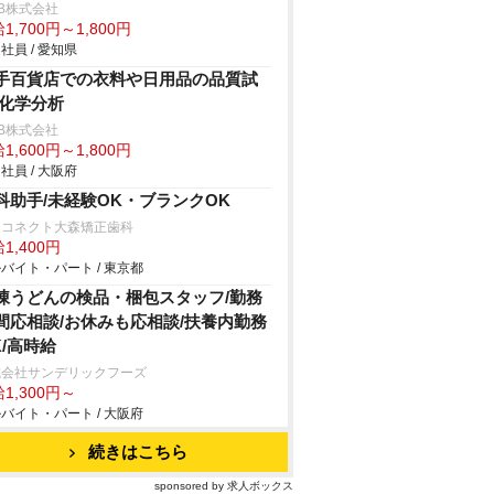
B株式会社
1,700円～1,800円
社員 / 愛知県
手百貨店での衣料や日用品の品質試
/化学分析
B株式会社
1,600円～1,800円
社員 / 大阪府
科助手/未経験OK・ブランクOK
イコネクト大森矯正歯科
1,400円
バイト・パート / 東京都
凍うどんの検品・梱包スタッフ/勤務
間応相談/お休みも応相談/扶養内勤務
K/高時給
式会社サンデリックフーズ
1,300円～
バイト・パート / 大阪府
続きはこちら
sponsored by 求人ボックス