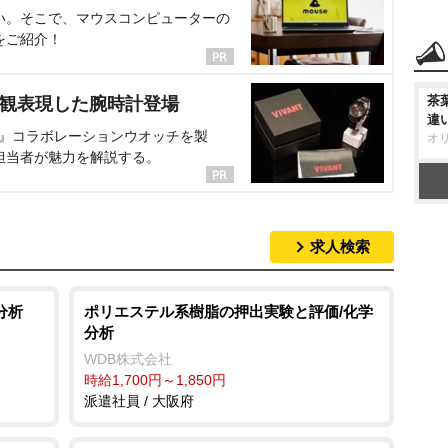
い。そこで、マウスコンピューターの
をご紹介！
茶
界観表現した腕時計登場
違
NT』コラボレーションウオッチを製
オ
担当者が魅力を解説する。
求人検索
分析
ポリエステル系樹脂の押出実験と評価/化学
分析
WDB株式会社
時給1,700円～1,850円
派遣社員 / 大阪府