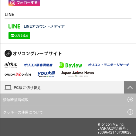
LINE
LINEアカウントメディア
PC版に切り替え
禁無断複写転載
クッキーの使用について
© oricon ME inc.
JASRAC許諾番号：
9009642140Y38026