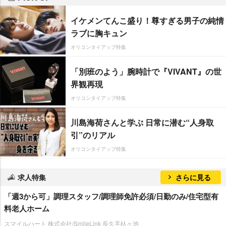
イケメンてんこ盛り！尊すぎる男子の純情
ラブに胸キュン
オリコンタイアップ特集
「別班のよう」腕時計で『VIVANT』の世
界観再現
オリコンタイアップ特集
川島海荷さんと学ぶ 日常に潜む“人身取
引”のリアル
オリコンタイアップ特集
求人特集
さらに見る
「週3から可」調理スタッフ/調理師免許必須/日勤のみ/住宅型有
料老人ホーム
スマイルハート 株式会社/SmileLink 長久手杁ヶ池