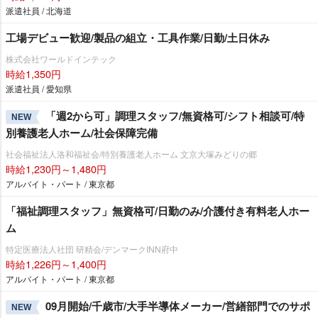
派遣社員 / 北海道
工場デビュー歓迎/製品の組立・工具作業/日勤/土日休み
株式会社ワールドインテック
時給1,350円
派遣社員 / 愛知県
「週2から可」調理スタッフ/無資格可/シフト相談可/特
NEW
別養護老人ホーム/社会保障完備
社会福祉法人洛和福祉会/特別養護老人ホーム 文京大塚みどりの郷
時給1,230円～1,480円
アルバイト・パート / 東京都
「福祉調理スタッフ」無資格可/日勤のみ/介護付き有料老人ホー
ム
特定医療法人社団 研精会/デンマークINN府中
時給1,226円～1,400円
アルバイト・パート / 東京都
09月開始/千歳市/大手半導体メーカー/営繕部門でのサポ
NEW