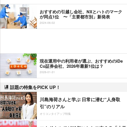
おすすめの引越し会社、NXとハトのマーク
が同点1位 〜「主要都市別」新発表
2024-06-02
現在運用中の利用者が選ぶ、おすすめのiDe
Co証券会社、2026年最新1位は？
2026-01-31
話題の特集をPICK UP！
川島海荷さんと学ぶ 日常に潜む“人身取
引”のリアル
オリコンタイアップ特集