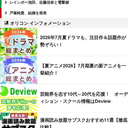
レインボー池田、佐藤佳奈と電撃婚
戸塚純貴、結婚を発表
オリコン インフォメーション
2026年7月夏ドラマも、注目作＆話題作が
勢ぞろい！
【夏アニメ2026】7月期夏の新アニメを一
挙紹介！
芸能界を志す10代～20代を応援！ オーデ
ィション・スクール情報はDeview
漫画読み放題サブスクおすすめ11選【徹底
比較】