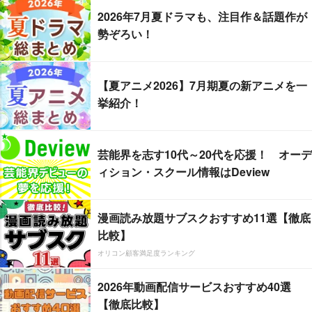
2026年7月夏ドラマも、注目作＆話題作が
勢ぞろい！
【夏アニメ2026】7月期夏の新アニメを一
挙紹介！
芸能界を志す10代～20代を応援！ オーデ
ィション・スクール情報はDeview
漫画読み放題サブスクおすすめ11選【徹底
比較】
オリコン顧客満足度ランキング
2026年動画配信サービスおすすめ40選
【徹底比較】