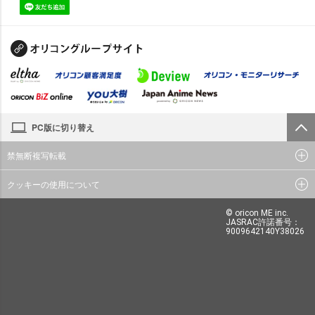
PC版に切り替え
禁無断複写転載
クッキーの使用について
© oricon ME inc.
JASRAC許諾番号：
9009642140Y38026