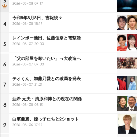
3
2026-08-08 09:17
令和8年8月8日、吉報続々
4
2026-08-08 18:17
レインボー池田、佐藤佳奈と電撃婚
5
2026-08-07 20:00
「父の部屋を奪いたい」→大改造へ
6
2026-08-07 07:00
テオくん、加藤乃愛との破局を発表
7
2026-08-07 21:21
亜希 元夫・清原和博との現在の関係
8
2026-08-08 08:15
白濱亜嵐、姪っ子たちと2ショット
9
2026-08-06 17:15