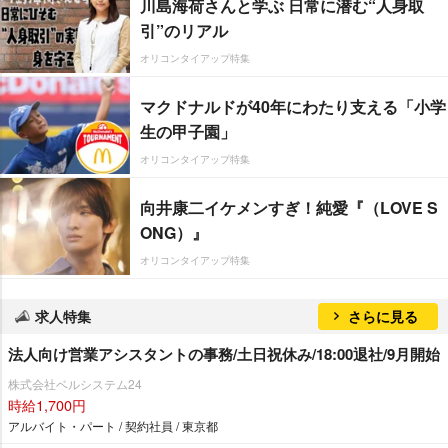
川島海荷さんと学ぶ 日常に潜む“人身取
引”のリアル
オリコンタイアップ特集
マクドナルドが40年にわたり支える「小学
生の甲子園」
オリコンタイアップ特集
向井康二イケメンすぎ！純愛『（LOVE S
ONG）』
オリコンタイアップ特集
求人特集
さらに見る
法人向け営業アシスタントの事務/土日祝休み/18:00退社/9月開始
株式会社ベルシステム24
時給1,700円
アルバイト・パート / 契約社員 / 東京都