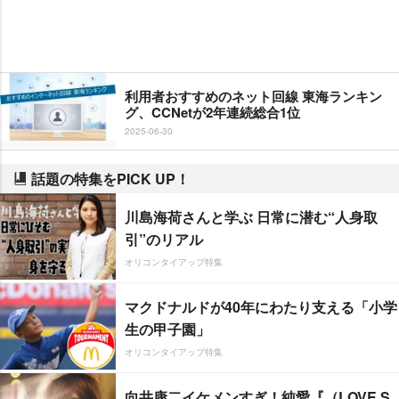
利用者おすすめのネット回線 東海ランキン
グ、CCNetが2年連続総合1位
2025-06-30
話題の特集をPICK UP！
川島海荷さんと学ぶ 日常に潜む“人身取
引”のリアル
オリコンタイアップ特集
マクドナルドが40年にわたり支える「小学
生の甲子園」
オリコンタイアップ特集
向井康二イケメンすぎ！純愛『（LOVE S