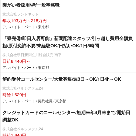
障がい者採用/枠/一般事務職
株式会社ランドネット
年収193万円～218万円
アルバイト・パート / 東京都
「寮完備!即日入居可能」新聞配達スタッフ/引っ越し費用全額負
担/原付免許不要/未経験OK/日払いOK/1日5時間
株式会社朝日新聞立川総合販売 南平
日給8,440円～
アルバイト・パート / 東京都
解約受付コールセンター/大量募集/週3日～OK/1日4h～OK
株式会社ベルシステム24
時給1,620円
アルバイト・パート / 契約社員 / 東京都
クレジットカードのコールセンター/短期来年4月末まで/開始日
調整OK
株式会社ベルシステム24
時給1,640円