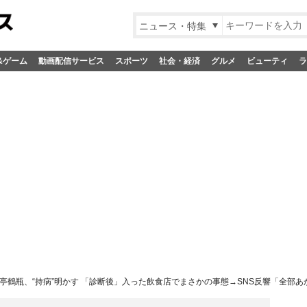
ニュース・特集
&ゲーム
動画配信サービス
スポーツ
社会・経済
グルメ
ビューティ
ラ
亭鶴瓶、“持病”明かす 「診断後」入った飲食店でまさかの事態→SNS反響「全部