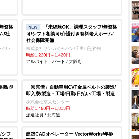
/無資格
「未経験OK」調理スタッフ/無資格
NEW
ム/社
可/シフト相談可/介護付き有料老人ホーム/
社会保障完備
ッジい
株式会社サンガジャパン/千里山翔裕館
時給1,220円～1,420円
アルバイト・パート / 大阪府
運搬/即
「寮完備」自動車用CVT金属ベルトの製造/
即入寮/製造・工場/日勤/日払い/工場・製造
株式会社京栄センター
時給1,450円～1,813円
派遣社員 / 北海道
/シフ
建築CADオペレーター VectorWorks/年齢