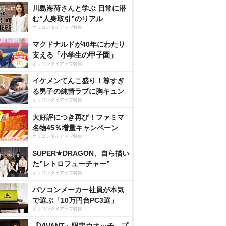
川島海荷さんと学ぶ 日常に潜
む“人身取引”のリアル
オリコンタイアップ特集
マクドナルドが40年にわたり
支える「小学生の甲子園」
オリコンタイアップ特集
イケメンてんこ盛り！尊すぎ
る男子の純情ラブに胸キュン
オリコンタイアップ特集
大好評につき再び！ファミマ
名物45％増量キャンペーン
オリコンタイアップ特集
SUPER★DRAGON、自ら描い
た”レトロフューチャー”
オリコンタイアップ特集
パソコンメーカー社員が本気
で選ぶ「10万円台PC3選」
オリコンタイアップ特集