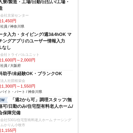
入寮/製造・工場/日勤/日払い/工場・
造
式会社京栄センター
1,450円
社員 / 神奈川県
ータ入力・タイピング/週3&4hOK マ
チングアプリのユーザー情報入力
ELなし
式会社トライバルユニット
1,600円～2,000円
社員 / 大阪府
科助手/未経験OK・ブランクOK
療法人社団裕栄会
1,300円～1,550円
バイト・パート / 神奈川県
「週2から可」調理スタッフ/無
EW
格可/日勤のみ/住宅型有料老人ホーム/
会保障完備
会社S301/住宅型有料老人ホーム ナーシング
ームかりん小牧市
1,155円