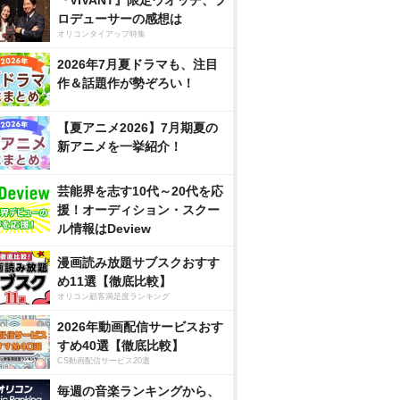
『VIVANT』限定ウオッチ、プ
ロデューサーの感想は
オリコンタイアップ特集
2026年7月夏ドラマも、注目
作＆話題作が勢ぞろい！
【夏アニメ2026】7月期夏の
新アニメを一挙紹介！
芸能界を志す10代～20代を応
援！オーディション・スクー
ル情報はDeview
漫画読み放題サブスクおすす
め11選【徹底比較】
オリコン顧客満足度ランキング
2026年動画配信サービスおす
すめ40選【徹底比較】
CS動画配信サービス20選
毎週の音楽ランキングから、