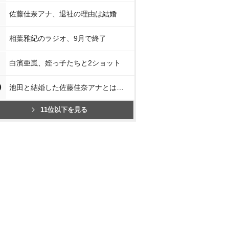
佐藤佳奈アナ、退社の理由は結婚
相葉雅紀のラジオ、9月で終了
白濱亜嵐、姪っ子たちと2ショット
0
池田と結婚した佐藤佳奈アナとは…
11位以下を見る