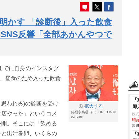
”明かす 「診断後」入った飲食
SNS反響「全部あかんやつで
8日までに自身のインスタグ
つ、昼食のため入った飲食
「
と思われる)の診断を受け
拡大する
即
笑福亭鶴瓶 （C）ORICON N
な店やった」というコメ
株
ewS inc.
時給
公開。そこには「飲める
派遣
子と出汁巻卵、いくらの
「