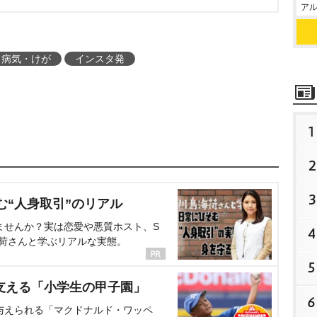
アル
病気・けが
インスタ発
1
2
3
む“人身取引”のリアル
ませんか？実は恋愛や悪質ホスト、S
4
海荷さんと学ぶリアルな実態。
5
支える「小学生の甲子園」
6
与えられる「マクドナルド・ワッペ