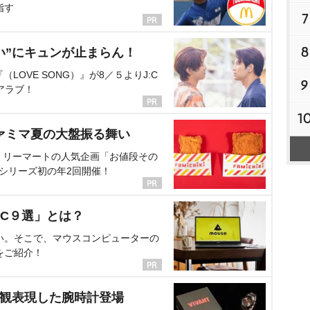
指す
7
8
い”にキュンが止まらん！
OVE SONG）』が8／５よりJ:C
9
アラブ！
1
ァミマ夏の大盤振る舞い
ミリーマートの人気企画「お値段その
、シリーズ初の年2回開催！
C９選」とは？
い。そこで、マウスコンピューターの
をご紹介！
界観表現した腕時計登場