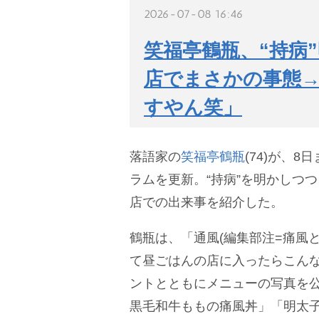
2026-07-08 16:46
笑福亭鶴瓶、“持病
店でまさかの事態→
すやん笑」
落語家の
笑福亭鶴瓶
(74)が、
ラムを更新。“持病”を明かしつ
店での出来事を紹介した。
鶴瓶は、「通風(編集部注=痛風
て昼ごはんの店に入ったらこん
ントとともにメニューの写真を
黒毛和牛ももの痛風丼」「明太