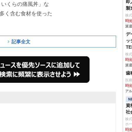
即
といくらの痛風丼」な
製
を多く含む食材を使った
株
時給
。
派遣
デ
ッ
記事全文
T
株
時給
派遣
歯
医
時給
アル
N
資
社
株式
ホ
時給