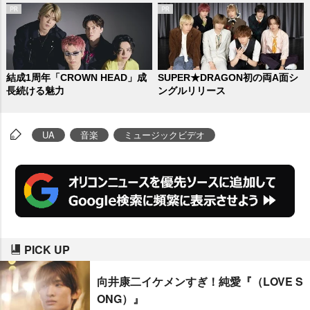
結成1周年「CROWN HEAD」成
SUPER★DRAGON初の両A面シ
長続ける魅力
ングルリリース
UA
音楽
ミュージックビデオ
PICK UP
向井康二イケメンすぎ！純愛『（LOVE S
ONG）』