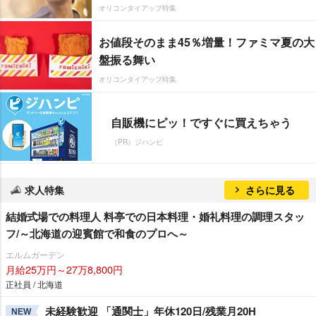
オリコンタイアップ特集
お値段そのまま45％増量！ファミマ夏の大
盤振る舞い
オリコンタイアップ特集
自販機にピッ！ですぐに買えちゃう
（PR）ジハンピ
求人特集
さらに見る
結婚式場での料理人 料亭での日本料理・婚礼料理の調理スタッ
フ/～北海道の迎賓館で和食のプロへ～
エルムガーデン
月給25万円～27万8,800円
正社員 / 北海道
未経験歓迎 「通関士」年休120日/残業月20H
NEW