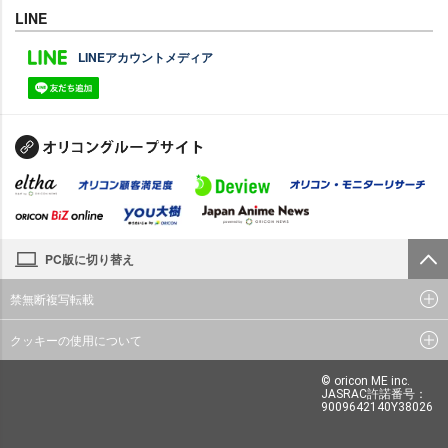
LINE
LINEアカウントメディア
PC版に切り替え
禁無断複写転載
クッキーの使用について
© oricon ME inc.
JASRAC許諾番号：
9009642140Y38026