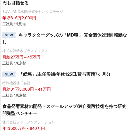
円も目指せる
SUV LAND札幌/株式会社ネクステージ
年収816万2,000円
正社員 / 北海道
キャラクターグッズの「MD職」 完全週休2日制 転勤な
NEW
し
株式会社鈴木プラスチックス
月給27万円～45万円
正社員 / 東京都
「総務」/主任候補/年休125日/賞与実績7ヶ月分
NEW
特許機器株式会社
月給31万3,000円～41万円
正社員 / 東京都
食品発酵素材の開発・スケールアップ/独自発酵技術を持つ研究
開発型ベンチャー
株式会社ファーメンステーション
年収500万円～840万円