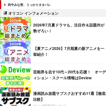
田中みな実、うっかりネタバレ
オリコン インフォメーション
2026年7月夏ドラマも、注目作＆話題作が
勢ぞろい！
【夏アニメ2026】7月期夏の新アニメを一
挙紹介！
芸能界を志す10代～20代を応援！ オーデ
ィション・スクール情報はDeview
漫画読み放題サブスクおすすめ11選【徹底
比較】
オリコン顧客満足度ランキング