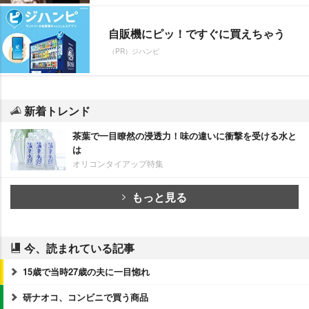
自販機にピッ！ですぐに買えちゃう
（PR）ジハンピ
新着トレンド
茶葉で一目瞭然の浸透力！味の違いに衝撃を受ける水と
は
オリコンタイアップ特集
もっと見る
今、読まれている記事
15歳で当時27歳の夫に一目惚れ
研ナオコ、コンビニで買う商品