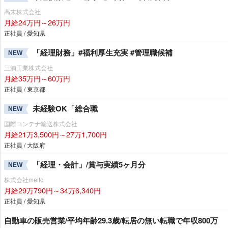
高末株式会社
月給24万円～26万円
正社員 / 愛知県
「経理財務」#福利厚生充実 #管理職候補
NEW
三浦工業株式会社
月給35万円～60万円
正社員 / 東京都
未経験OK「総合職
NEW
国際コンテナ輸送株式会社
月給21万3,500円～27万1,700円
正社員 / 大阪府
「経理・会計」/賞与実績5ヶ月分
NEW
株式会社meito
月給29万790円～34万6,340円
正社員 / 愛知県
自動車の販売営業/平均年齢29.3歳/転居の無い転職で年収800万