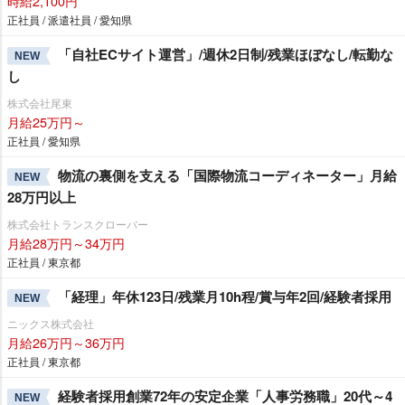
時給2,100円
正社員 / 派遣社員 / 愛知県
「自社ECサイト運営」/週休2日制/残業ほぼなし/転勤な
NEW
し
株式会社尾東
月給25万円～
正社員 / 愛知県
物流の裏側を支える「国際物流コーディネーター」月給
NEW
28万円以上
株式会社トランスクローバー
月給28万円～34万円
正社員 / 東京都
「経理」年休123日/残業月10h程/賞与年2回/経験者採用
NEW
ニックス株式会社
月給26万円～36万円
正社員 / 東京都
経験者採用創業72年の安定企業「人事労務職」20代～4
NEW