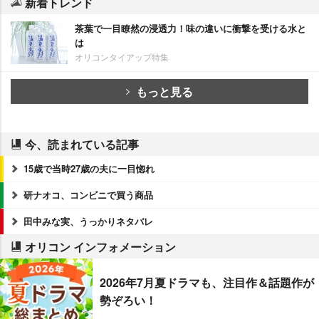
新着トレンド
茶葉で一目瞭然の浸透力！味の違いに衝撃を受ける水と
は
オリコンタイアップ特集
もっと見る
今、読まれている記事
15歳で当時27歳の夫に一目惚れ
研ナオコ、コンビニで買う商品
田中みな実、うっかりネタバレ
オリコン インフォメーション
2026年7月夏ドラマも、注目作＆話題作が
勢ぞろい！