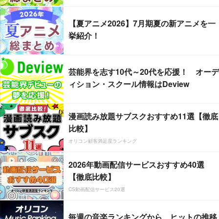
【夏アニメ2026】7月期夏の新アニメを一
挙紹介！
芸能界を志す10代～20代を応援！ オーデ
ィション・スクール情報はDeview
漫画読み放題サブスクおすすめ11選【徹底
比較】
オリコン顧客満足度ランキング
2026年動画配信サービスおすすめ40選
【徹底比較】
CS動画配信サービス20選
毎週の音楽ランキングから、ヒットの推移