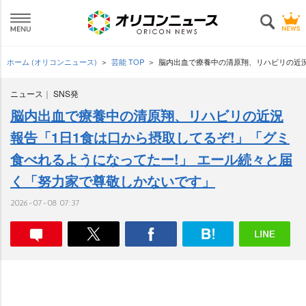
ホーム (オリコンニュース)
芸能 TOP
脳内出血で療養中の清原翔、リハビリの近況
ニュース
SNS発
脳内出血で療養中の清原翔、リハビリの近況
報告「1日1食は口から摂取してるぞ!」「グミ
食べれるようになってたー!」 エール続々と届
く「努力家で尊敬しかないです」
2026-07-08 07:37