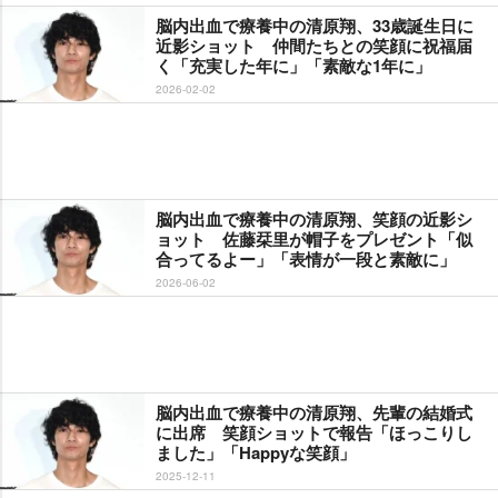
脳内出血で療養中の清原翔、33歳誕生日に
近影ショット 仲間たちとの笑顔に祝福届
く「充実した年に」「素敵な1年に」
2026-02-02
脳内出血で療養中の清原翔、笑顔の近影シ
ョット 佐藤栞里が帽子をプレゼント「似
合ってるよー」「表情が一段と素敵に」
2026-06-02
脳内出血で療養中の清原翔、先輩の結婚式
に出席 笑顔ショットで報告「ほっこりし
ました」「Happyな笑顔」
2025-12-11