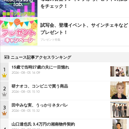
をチェック！
試写会、登壇イベント、サインチェキなど
プレゼント！
プレゼント特集
ニュース記事アクセスランキング
15歳で当時27歳の夫に一目惚れ
1
2026-08-05 16:09
研ナオコ、コンビニで買う商品
2
2026-08-05 15:10
田中みな実、うっかりネタバレ
3
2026-08-05 15:32
山口達也氏 3.4万円の湘南物件契約