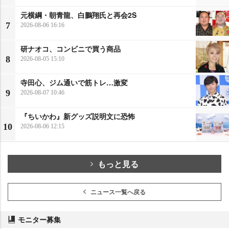
元横綱・朝青龍、白鵬翔氏と再会2S
7
2026-08-06 16:16
研ナオコ、コンビニで買う商品
8
2026-08-05 15:10
寺田心、ジム通いで筋トレ…激変
9
2026-08-07 10:46
『ちいかわ』新グッズ説明文に恐怖
10
2026-08-06 12:15
もっと見る
ニュース一覧へ戻る
モニター募集