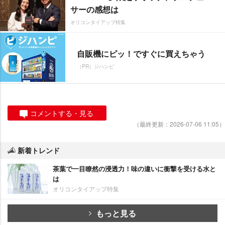
サーの感想は
オリコンタイアップ特集
自販機にピッ！ですぐに買えちゃう
（PR）ジハンピ
コメントする・見る
（最終更新：2026-07-06 11:05）
新着トレンド
茶葉で一目瞭然の浸透力！味の違いに衝撃を受ける水と
は
オリコンタイアップ特集
もっと見る