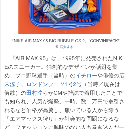
『NIKE AIR MAX 95 BIG BUBBLE QS 2』"CONVINIPACK"
拡大する
『AIR MAX 95』は、1995年に発売されたNIK
Eのスニーカー。独創的なデザインが話題を集
め、プロ野球選手（当時）の
イチロー
俳優の
広
末涼子
、
ロンドンブーツ1号2号
（当時／現在は
解散）の
田村淳
らがCMや雑誌で着用したことで
も知られ、人気が爆発。一時、数十万円で取引さ
れるなど価格が高騰し、履いている人から奪う
「エアマックス狩り」が社会的な問題になるな
ど、ファッションに興味のない人も巻き込んだ一