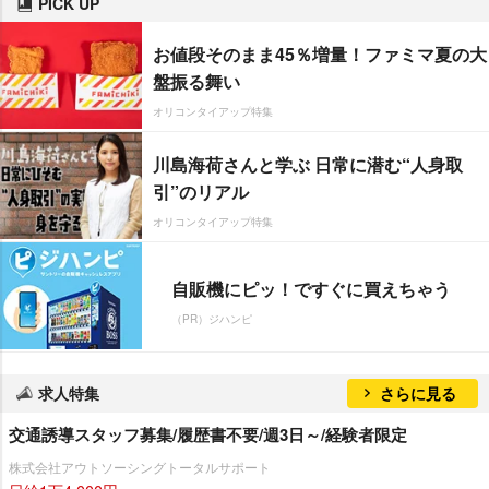
PICK UP
お値段そのまま45％増量！ファミマ夏の大
盤振る舞い
オリコンタイアップ特集
川島海荷さんと学ぶ 日常に潜む“人身取
引”のリアル
オリコンタイアップ特集
自販機にピッ！ですぐに買えちゃう
（PR）ジハンピ
求人特集
さらに見る
交通誘導スタッフ募集/履歴書不要/週3日～/経験者限定
株式会社アウトソーシングトータルサポート