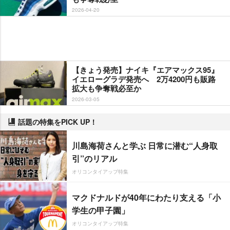
2026-04-20
【きょう発売】ナイキ『エアマックス95』
イエローグラデ発売へ 2万4200円も販路
拡大も争奪戦必至か
2026-03-05
話題の特集をPICK UP！
川島海荷さんと学ぶ 日常に潜む“人身取
引”のリアル
オリコンタイアップ特集
マクドナルドが40年にわたり支える「小
学生の甲子園」
オリコンタイアップ特集