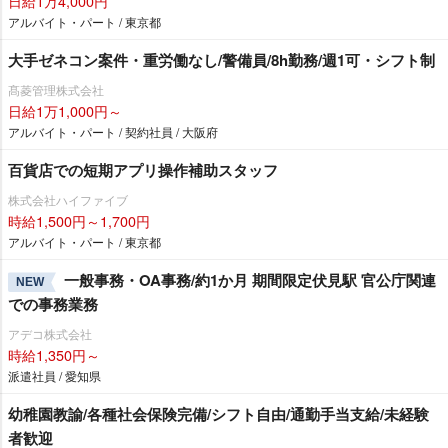
日給1万4,000円
アルバイト・パート / 東京都
大手ゼネコン案件・重労働なし/警備員/8h勤務/週1可・シフト制
髙菱管理株式会社
日給1万1,000円～
アルバイト・パート / 契約社員 / 大阪府
百貨店での短期アプリ操作補助スタッフ
株式会社ハイファイブ
時給1,500円～1,700円
アルバイト・パート / 東京都
一般事務・OA事務/約1か月 期間限定伏見駅 官公庁関連
NEW
での事務業務
アデコ株式会社
時給1,350円～
派遣社員 / 愛知県
幼稚園教諭/各種社会保険完備/シフト自由/通勤手当支給/未経験
者歓迎