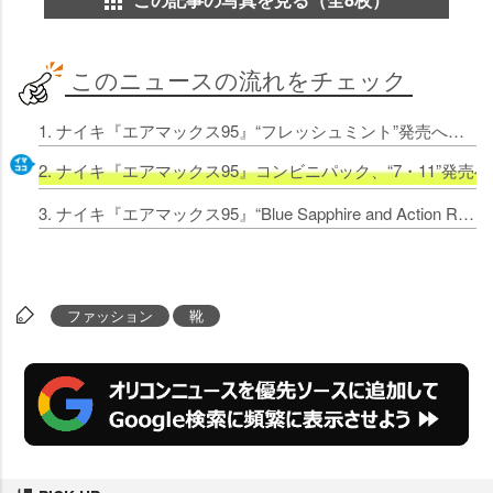
このニュースの流れをチェック
1. ナイキ『エアマックス95』“フレッシュミント”発売へ さわやかな“清涼感”のあるデザイン 販売価格は2万4200円
2. ナイキ『エアマックス95』コンビニパック、“7・11”発売へ
3. ナイキ『エアマックス95』“Blue Sapphire and Action Red”を7・25発売 2万5520円 SNS反響「数あるカラーリングの中でもベスト5に入る」
ファッション
靴