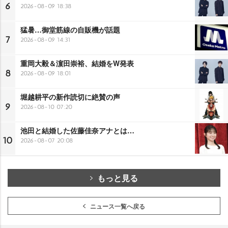
6
2026-08-09 18:38
猛暑…御堂筋線の自販機が話題
7
2026-08-09 14:31
重岡大毅＆濵田崇裕、結婚をW発表
8
2026-08-09 18:01
堀越耕平の新作読切に絶賛の声
9
2026-08-10 07:20
池田と結婚した佐藤佳奈アナとは…
10
2026-08-07 20:08
もっと見る
ニュース一覧へ戻る