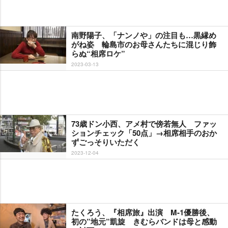
南野陽子、「ナンノや」の注目も…黒縁め
がね姿 輪島市のお母さんたちに混じり飾
らぬ“相席ロケ”
2023-03-13
73歳ドン小西、アメ村で傍若無人 ファッ
ションチェック「50点」→相席相手のおか
ずごっそりいただく
2023-12-04
たくろう、『相席旅』出演 M-1優勝後、
初の”地元”凱旋 きむらバンドは母と感動