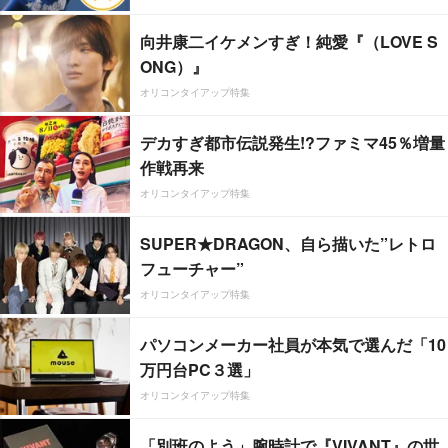
向井康二イケメンすぎ！純愛『（LOVE S
ONG）』
オリコンタイアップ特集
デカすぎ都市伝説発生!?ファミマ45％増量
作戦再来
オリコンタイアップ特集
SUPER★DRAGON、自ら描いた”レトロ
フューチャー”
オリコンタイアップ特集
パソコンメーカー社員が本気で選んだ「10
万円台PC３選」
オリコンタイアップ特集
「別班のよう」腕時計で『VIVANT』の世