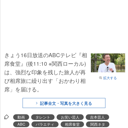
きょう16日放送のABCテレビ『相
席食堂』(後11:10 ※関西ローカル)
は、強烈な印象を残した旅人が再
拡大する
び相席旅に繰り出す「おかわり相
席」を届ける。
記事全文・写真を大きく見る
動画
タレント
お笑い芸人
吉本芸人
ABC
バラエティ
相席食堂
関西ネタ