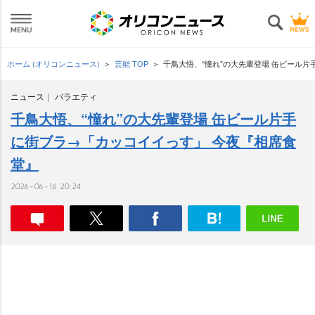
ホーム (オリコンニュース)
芸能 TOP
千鳥大悟、“憧れ”の大先輩登場 缶ビール
ニュース
バラエティ
千鳥大悟、“憧れ”の大先輩登場 缶ビール片手
に街ブラ→「カッコイイっす」 今夜『相席食
堂』
2026-06-16 20:24