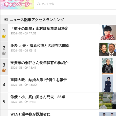
プレゼント特集
ニュース記事アクセスランキング
『徹子の部屋』山村紅葉放送日決定
1
2026-08-09 17:05
亜希 元夫・清原和博との現在の関係
2
2026-08-08 08:15
投資家の桐谷さん長年保有の株紹介
3
2026-08-09 18:41
重岡大毅、結婚＆第1子誕生を報告
4
2026-08-09 18:00
俳優・小川真由美さん死去 86歳
5
2026-08-09 19:13
WEST.過半数が既婚者に