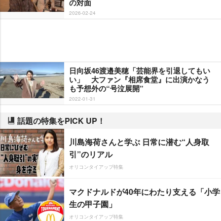
の対面
2026-02-24
日向坂46渡邉美穂「芸能界を引退してもい
い」 大ファン『相席食堂』に出演かなう
も予想外の“号泣展開”
2022-01-31
話題の特集をPICK UP！
川島海荷さんと学ぶ 日常に潜む“人身取
引”のリアル
オリコンタイアップ特集
マクドナルドが40年にわたり支える「小学
生の甲子園」
オリコンタイアップ特集