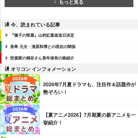
もっと見る
今、読まれている記事
『徹子の部屋』山村紅葉放送日決定
亜希 元夫・清原和博との現在の関係
投資家の桐谷さん長年保有の株紹介
オリコン インフォメーション
2026年7月夏ドラマも、注目作＆話題作が
勢ぞろい！
【夏アニメ2026】7月期夏の新アニメを一
挙紹介！