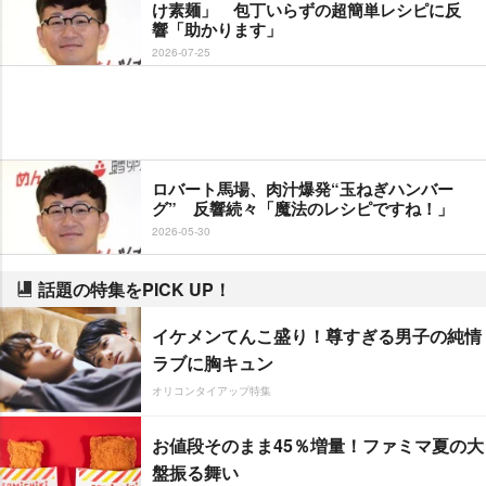
け素麺」 包丁いらずの超簡単レシピに反
響「助かります」
2026-07-25
ロバート馬場、肉汁爆発“玉ねぎハンバー
グ” 反響続々「魔法のレシピですね！」
2026-05-30
話題の特集をPICK UP！
イケメンてんこ盛り！尊すぎる男子の純情
ラブに胸キュン
オリコンタイアップ特集
お値段そのまま45％増量！ファミマ夏の大
盤振る舞い