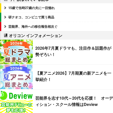
15歳で当時27歳の夫に一目惚れ
研ナオコ、コンビニで買う商品
芸能界、海外への移住報告相次ぐ
オリコン インフォメーション
2026年7月夏ドラマも、注目作＆話題作が
勢ぞろい！
【夏アニメ2026】7月期夏の新アニメを一
挙紹介！
芸能界を志す10代～20代を応援！ オーデ
ィション・スクール情報はDeview