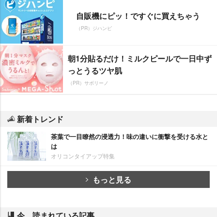
自販機にピッ！ですぐに買えちゃう
（PR）ジハンピ
朝1分貼るだけ！ミルクピールで一日中ず
っとうるツヤ肌
（PR）サボリーノ
新着トレンド
茶葉で一目瞭然の浸透力！味の違いに衝撃を受ける水と
は
オリコンタイアップ特集
もっと見る
今、読まれている記事