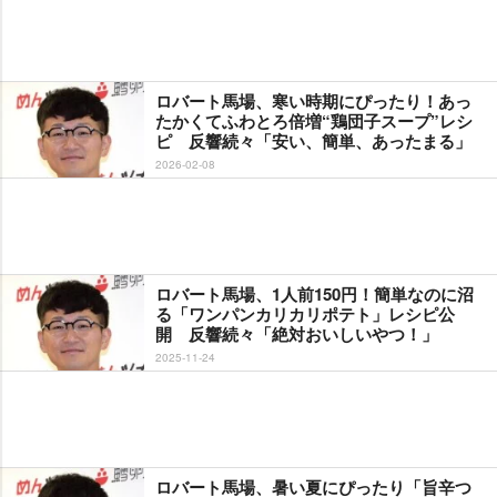
ロバート馬場、寒い時期にぴったり！あっ
たかくてふわとろ倍増“鶏団子スープ”レシ
ピ 反響続々「安い、簡単、あったまる」
2026-02-08
ロバート馬場、1人前150円！簡単なのに沼
る「ワンパンカリカリポテト」レシピ公
開 反響続々「絶対おいしいやつ！」
2025-11-24
ロバート馬場、暑い夏にぴったり「旨辛つ