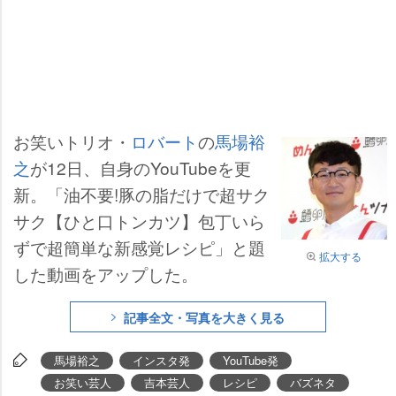
お笑いトリオ・
ロバート
の
馬場裕
之
が12日、自身のYouTubeを更
新。「油不要!豚の脂だけで超サク
サク【ひと口トンカツ】包丁いら
ずで超簡単な新感覚レシピ」と題
拡大する
した動画をアップした。
記事全文・写真を大きく見る
馬場裕之
インスタ発
YouTube発
お笑い芸人
吉本芸人
レシピ
バズネタ