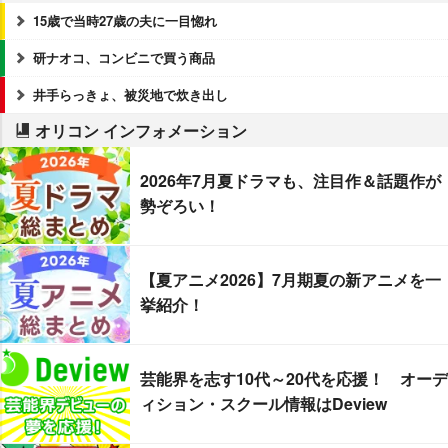
15歳で当時27歳の夫に一目惚れ
研ナオコ、コンビニで買う商品
井手らっきょ、被災地で炊き出し
オリコン インフォメーション
2026年7月夏ドラマも、注目作＆話題作が
勢ぞろい！
【夏アニメ2026】7月期夏の新アニメを一
挙紹介！
芸能界を志す10代～20代を応援！ オーデ
ィション・スクール情報はDeview