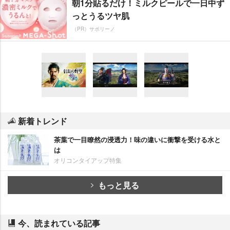
朝1分貼るだけ！ミルクピールで一日中ず
っとうるツヤ肌
（PR）サボリーノ
新着トレンド
茶葉で一目瞭然の浸透力！味の違いに衝撃を受ける水と
は
オリコンタイアップ特集
もっと見る
今、読まれている記事