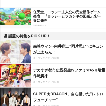
任天堂、ヨッシー主人公の完全新作ゲーム
発表 『ヨッシーとフカシギの図鑑』来年
春に発売
2025-09-12
話題の特集をPICK UP！
森崎ウィン×向井康二“両片思い”にキュン
が止まらん！
オリコンタイアップ特集
デカすぎ都市伝説発生!?ファミマ45％増量
作戦再来
オリコンタイアップ特集
SUPER★DRAGON、自ら描いた”レトロ
フューチャー”
オリコンタイアップ特集