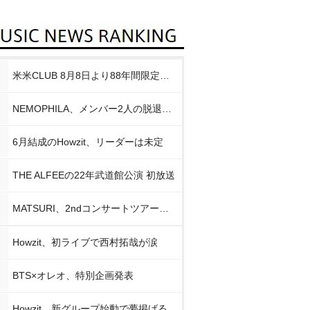
米米CLUB 8月8日より88年間限定企画
NEMOPHILA、メンバー2人の脱退発表
6月結成のHowzit、リーダーは未定
THE ALFEEの22年武道館公演 初放送
MATSURI、2ndコンサートツアー初日公演
Howzit、初ライブで西村拓哉が涙
BTS×オレオ、特別企画発表
Howzit、新グループ始動で夢掲げる