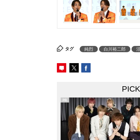
が見送る方ではなく、見送られ
ただく。1度、自分の中でも心と
セットして、十分充電させてい
に歌わせていただけるようなそ
いうふうに思っております」と
タグ
純烈
白川裕二郎
てもらっている事務所は引き続
すし、来年の3月31日までまだ
の皆さんと一緒に時間を大切に
いうと思います」と決意を伝え
PIC
から純烈は『二烈』というグル
ケをし、白川&後上からツッコミ
加え、5人組にする方針を明かし
齢制限はなしで「例えば中学生
けていた。酒井は念のため「後上