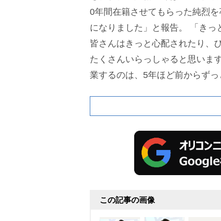
0年間在籍させてもらった純烈を
になりました」と報告。
「きっ
皆さんはきっと心配されたり、
たくさんいらっしゃると思いま
業するのは、5年ほど前からずっ
いて。なかなか、そういった状
まで頑張らせていただいたんです
うちの母親が他界しまして。自
いくモチベーション、情熱みた
ーよりもなくなってしまった」
中途半端な気持ちで純烈を続け
することを改めて決めたという
この記事の画像
は、7人在籍したわけなんですけ
がいろんな事情があって卒業し