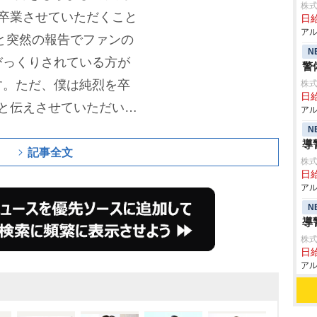
株式
卒業させていただくこと
日給
アル
と突然の報告でファンの
N
びっくりされている方が
警
す。ただ、僕は純烈を卒
株式
日給
と伝えさせていただいて
アル
況にはならなくて、ここ
N
導
けれども、去年10月に
記事全文
株式
分の中でも純烈を続けて
日給
アル
いなものがほかのメンバ
N
と明かす。「こういった
導
株式
るのは良くない」と卒業
日給
。
「今まで純烈というの
アル
れども、そのうちの4人
ていきました。今度は僕