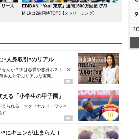
リリース
EBiDAN「Yes! 東京」週間1500万回超でV3
とお金がほしい」と返
9
M!LKは2曲同時TOP5【ストリーミング】
を宣言していた。
白川
神奈川県出身。A型。『忍
1
カブトライジャーで人気
名が辻』や『天地人』な
力士という異例の経歴
む“人身取引”のリアル
のメンバーとして活動。甘
ませんか？実は恋愛や悪質ホスト、S
海荷さんと学ぶリアルな実態。
ではリードボーカルを務
支える「小学生の甲子園」
与えられる「マクドナルド・ワッペ
指す
い”にキュンが止まらん！