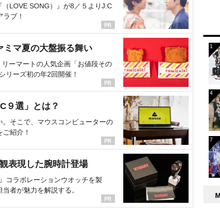
OVE SONG）』が8／５よりJ:C
アラブ！
ァミマ夏の大盤振る舞い
ミリーマートの人気企画「お値段その
、シリーズ初の年2回開催！
C９選」とは？
い。そこで、マウスコンピューターの
をご紹介！
界観表現した腕時計登場
NT』コラボレーションウオッチを製
担当者が魅力を解説する。