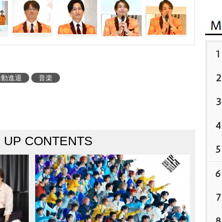
る側として卒業させてい
体、そういったものをリ
ただいてから皆さんの前
1
んな日が来ればいいなと
しながら「今、在籍させ
2
活動進退
音楽
き在籍させていただきま
3
まだありますので、ファン
しながら進んでいけばと
4
ていた。
K UP CONTENTS
酒井は「4月1日
5
ープになります」と小ボ
が。新メンバーを3人を
6
ていた。男性であれば年
7
、高校生でも」と呼びか
、大丈夫か?」と確認し
8