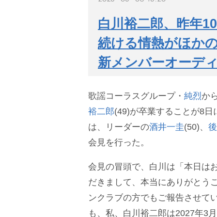
白川裕二郎、昨年1
続ける情熱がほか
新メンバーオーデ
歌謡コーラスグループ・
純烈
か
裕二郎
(49)が卒業することが8
は、リーダーの
酒井一圭
(50)、
後
会見を行った。
会見の冒頭で、白川は「本日は
だきまして、本当にありがとう
ンクラブの方でもご報告させて
も、私、白川裕二郎は2027年3