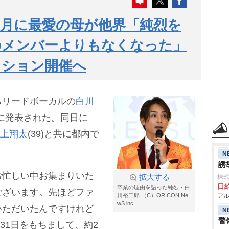
0月に最愛の母が他界「純烈を
のメンバーよりもなくなった」
ィション開催へ
らリードボーカルの
白川
日に発表された。同日に
上翔太
(39)と共に都内で
N
誘
お忙しい中お集まりいた
拡大する
株式
日給
卒業の理由を語った純烈・白
ございます。先ほどファ
川裕二郎 （C）ORICON Ne
アル
wS inc.
いただいたんですけれど
N
警
月31日をもちまして、約2