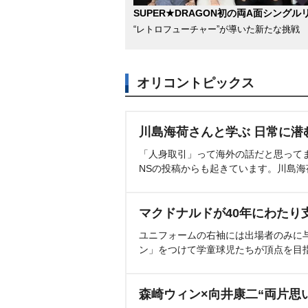
SUPER★DRAGON初の両A面シングル
たという。後上は「もうちょっ
“レトロフューチャー”が導いた新たな挑戦
し、しばらく卒業はしないこと
は、1976年12月11日生まれ、
オリコントピックス
風戦隊ハリケンジャー』霞一甲/
を集める。NHK大河ドラマ『功
どに出演している。元大相撲の
川島海荷さんと学ぶ 日常に潜
も。2007年の結成時から純烈
「人身取引」って海外の話だと思って
NSの投稿からも起きています。川島
いフェイスと魅惑の歌声で純烈
めている。
マクドナルドが40年にわたり
ユニフォームの右袖には出場者のみに
ン」をつけて学童球児たちが頂点を目
森崎ウィン×向井康二“両片思