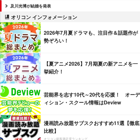
及川光博が結婚を発表
オリコン インフォメーション
2026年7月夏ドラマも、注目作＆話題作が
勢ぞろい！
【夏アニメ2026】7月期夏の新アニメを一
挙紹介！
芸能界を志す10代～20代を応援！ オーデ
ィション・スクール情報はDeview
漫画読み放題サブスクおすすめ11選【徹底
比較】
オリコン顧客満足度ランキング