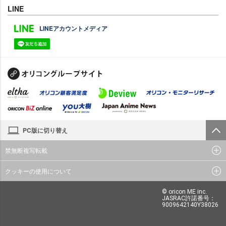
LINE
LINEアカウントメディア
PC版に切り替え
禁無断複写転載
クッキーの使用について
© oricon ME inc.
JASRAC許諾番号：
9009642140Y38026