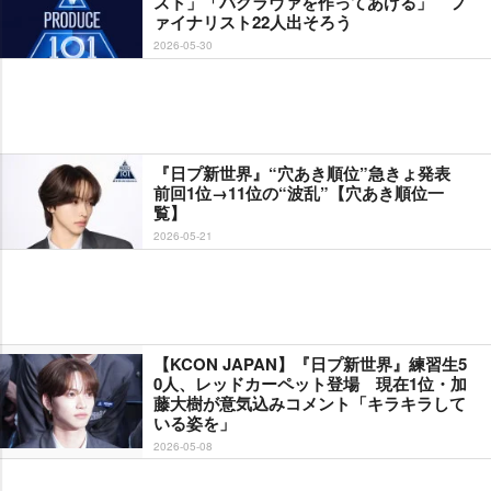
スト」「バクラヴァを作ってあげる」 フ
ァイナリスト22人出そろう
2026-05-30
『日プ新世界』“穴あき順位”急きょ発表
前回1位→11位の“波乱”【穴あき順位一
覧】
2026-05-21
【KCON JAPAN】『日プ新世界』練習生5
0人、レッドカーペット登場 現在1位・加
藤大樹が意気込みコメント「キラキラして
いる姿を」
2026-05-08