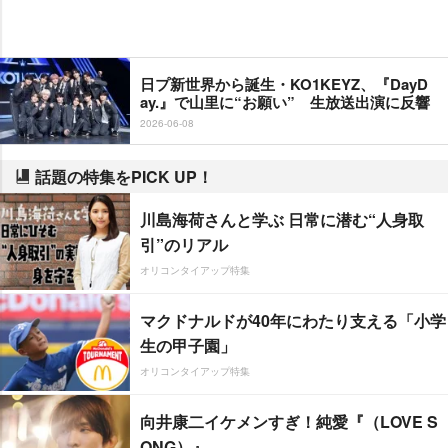
日プ新世界から誕生・KO1KEYZ、『DayD
ay.』で山里に“お願い” 生放送出演に反響
2026-06-08
話題の特集をPICK UP！
川島海荷さんと学ぶ 日常に潜む“人身取
引”のリアル
オリコンタイアップ特集
マクドナルドが40年にわたり支える「小学
生の甲子園」
オリコンタイアップ特集
向井康二イケメンすぎ！純愛『（LOVE S
ONG）』