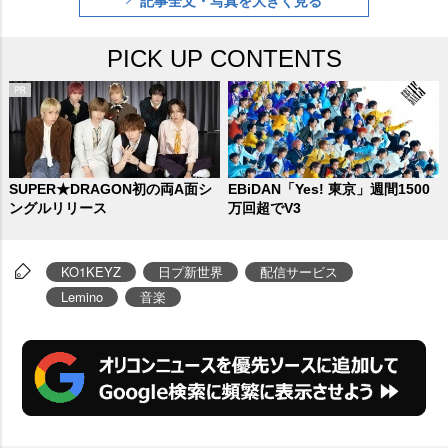
記事全文・写真を大きく見る
語った。
PICK UP CONTENTS
SUPER★DRAGON初の両A面シ
EBiDAN「Yes! 東京」週間1500
ングルリリース
万回超でV3
KO1KEYZ
日プ新世界
配信サービス
Lemino
音楽