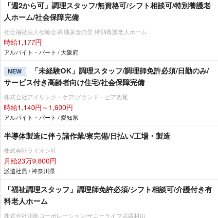
「週2から可」調理スタッフ/無資格可/シフト相談可/特別養護老
人ホーム/社会保障完備
社会福祉法人松輪会/高槻黄金の里 特別養護老人ホーム
時給1,177円
アルバイト・パート / 大阪府
「未経験OK」調理スタッフ/調理師免許必須/日勤のみ/
NEW
サービス付き高齢者向け住宅/社会保障完備
株式会社アイリンク・ケア/グランド・ピア西尾
時給1,140円～1,600円
アルバイト・パート / 愛知県
半導体製造に伴う諸作業/寮完備/日払い/工場・製造
株式会社ライオン社
月給23万9,800円
派遣社員 / 神奈川県
「福祉調理スタッフ」調理師免許必須/シフト相談可/介護付き有
料老人ホーム
株式会社川島コーポレーション/サニーライフ武蔵村山