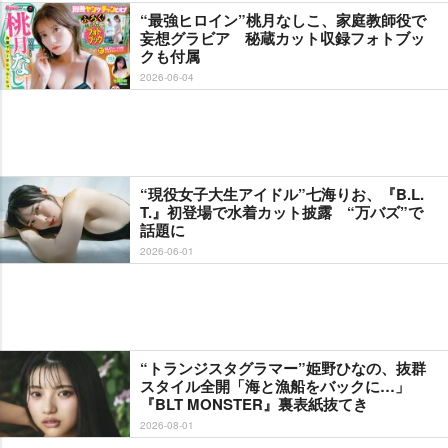
“最強ヒロイン”桃月なしこ、家庭教師役で
妄想グラビア 秘蔵カット収録フォトブッ
クも付属
2026-06-04
“現役女子大生アイドル”七海りお、『B.L.
T.』初登場で水着カット披露 “万バズ”で
話題に
2026-06-01
“トランジスタグラマー”姫野ひなの、抜群
スタイル全開「海と漁船をバックに…」
『BLT MONSTER』裏表紙抜てき
2026-08-01