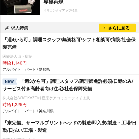
界観再現
オリコンタイアップ特集
求人特集
さらに見る
「週4から可」調理スタッフ/無資格可/シフト相談可/病院/社会保
障完備
医療法人山下病院
時給1,140円
アルバイト・パート / 愛知県
「週3から可」調理スタッフ/調理師免許必須/日勤のみ/
NEW
サービス付き高齢者向け住宅/社会保障完備
株式会社SOYOKAZE/相模原ケアコミュニティそよ風
時給1,225円
アルバイト・パート / 神奈川県
「寮完備」サーマルプリントヘッドの製造/即入寮/製造・工場/日
勤/日払い/工場・製造