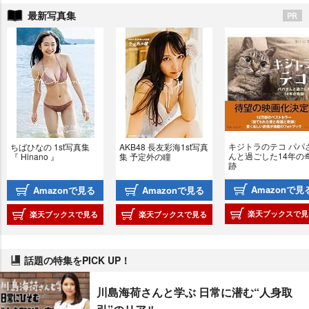
最新写真集
キジトラのテコ パパ
ちばひなの 1st写真集 
AKB48 長友彩海1st写真
んと過ごした14年の
『 Hinano 』
集 予定外の瞳
跡
Amazonで見
Amazonで見る
Amazonで見る
楽天ブックスで見
楽天ブックスで見る
楽天ブックスで見る
話題の特集をPICK UP！
川島海荷さんと学ぶ 日常に潜む“人身取