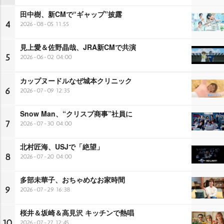
田中樹、新CMで“ギャップ”披露
4
2026-08-05 11:55
見上愛＆佐野晶哉、JRA新CMで共演
5
2026-06-02 04:00
カップヌードルなぜ城本クリニック
6
2026-07-09 12:35
Snow Man、“クリスプ商事”社員に
7
2026-07-30 04:00
北村匠海、USJで「絶望」
8
2026-07-20 04:00
多部未華子、おちゃめなお家時間
9
2026-07-29 16:38
桜井＆坂崎＆高見沢 キッチンで熱唱
10
2026-07-27 12:45