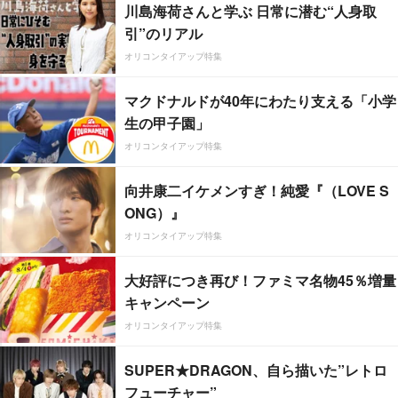
川島海荷さんと学ぶ 日常に潜む“人身取
引”のリアル
オリコンタイアップ特集
マクドナルドが40年にわたり支える「小学
生の甲子園」
オリコンタイアップ特集
向井康二イケメンすぎ！純愛『（LOVE S
ONG）』
オリコンタイアップ特集
大好評につき再び！ファミマ名物45％増量
キャンペーン
オリコンタイアップ特集
SUPER★DRAGON、自ら描いた”レトロ
フューチャー”