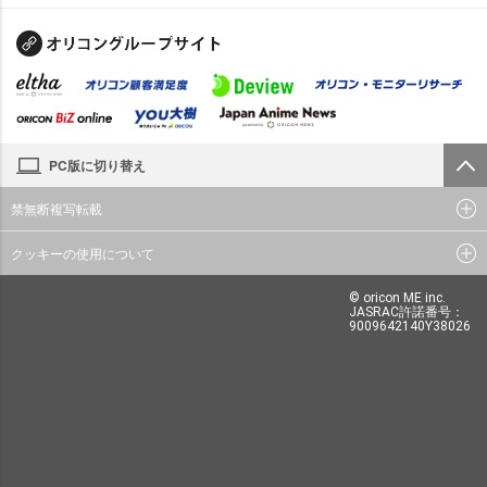
PC版に切り替え
禁無断複写転載
クッキーの使用について
© oricon ME inc.
JASRAC許諾番号：
9009642140Y38026