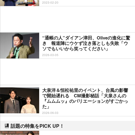
2023-02-20
“通帳の人”ダイアン津田、Oliveの進化に驚
き 報道陣にウケず泣き落としも失敗「ウ
ソでもいいから笑ってください」
2026-03-05
大泉洋＆恒松祐里のイベント、台風の影響
で開始遅れる CM撮影秘話「大泉さんの
『ムムムッ』のバリエーションがすごかっ
た」
2026-06-03
話題の特集をPICK UP！