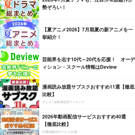
勢ぞろい！
【夏アニメ2026】7月期夏の新アニメを一
挙紹介！
芸能界を志す10代～20代を応援！ オーデ
ィション・スクール情報はDeview
漫画読み放題サブスクおすすめ11選【徹底
比較】
オリコン顧客満足度ランキング
2026年動画配信サービスおすすめ40選
【徹底比較】
CS動画配信サービス20選