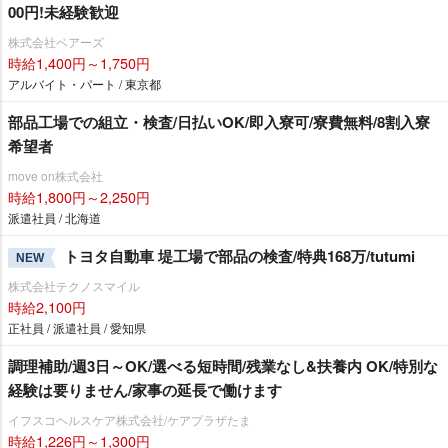
00円!未経験歓迎
株式会社ベアーズ
時給1,400円～1,750円
アルバイト・パート / 東京都
部品工場での組立・検査/日払いOK/即入寮可/寮費無料/8割入寮
希望者
move on株式会社
時給1,800円～2,250円
派遣社員 / 北海道
トヨタ自動車 堤工場で部品の検査/特典168万/tutumi
NEW
株式会社テクノスマイル
時給2,100円
正社員 / 派遣社員 / 愛知県
調理補助/週3日～OK/選べる短時間/残業なし&扶養内 OK/特別な
経験は要りません/家事の延長で働けます
イフスコヘルスケア株式会社/ケアプラザたま
時給1,226円～1,300円