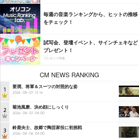
毎週の音楽ランキングから、ヒットの推移
をチェック！
試写会、登壇イベント、サインチェキなど
プレゼント！
プレゼント特集
CM NEWS RANKING
要潤、将軍＆スーツの対照的な姿
1
2026-08-07 13:16
菊池風磨、決め顔にしっくり
2
2026-08-07 04:00
鈴鹿央士、故郷で陶芸家役に初挑戦
3
2026-08-06 04:00