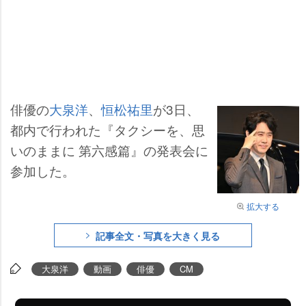
俳優の
大泉洋
、
恒松祐里
が3日、
都内で行われた『タクシーを、思
いのままに 第六感篇』の発表会に
参加した。
拡大する
記事全文・写真を大きく見る
大泉洋
動画
俳優
CM