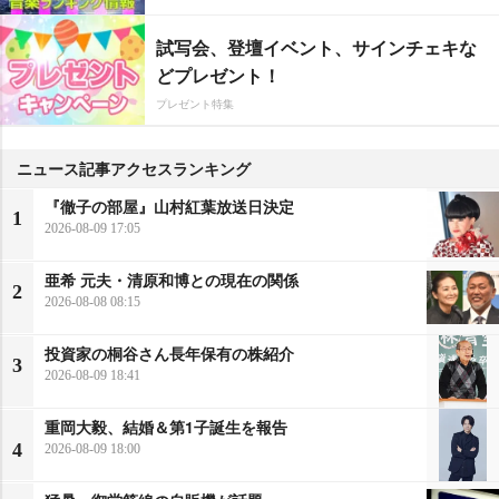
試写会、登壇イベント、サインチェキな
どプレゼント！
プレゼント特集
ニュース記事アクセスランキング
『徹子の部屋』山村紅葉放送日決定
1
2026-08-09 17:05
亜希 元夫・清原和博との現在の関係
2
2026-08-08 08:15
投資家の桐谷さん長年保有の株紹介
3
2026-08-09 18:41
重岡大毅、結婚＆第1子誕生を報告
4
2026-08-09 18:00