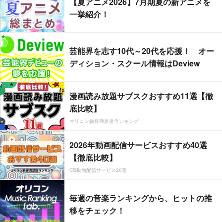
【夏アニメ2026】7月期夏の新アニメを
一挙紹介！
芸能界を志す10代～20代を応援！ オー
ディション・スクール情報はDeview
漫画読み放題サブスクおすすめ11選【徹
底比較】
オリコン顧客満足度ランキング
2026年動画配信サービスおすすめ40選
【徹底比較】
CS動画配信サービス20選
毎週の音楽ランキングから、ヒットの推
移をチェック！