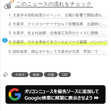
このニュースの流れをチェック
1. 大泉洋＆恒松祐里のイベント、台風の影響で開始遅れる CM撮影秘話「大泉さんの『ムムムッ』のバリエーションがすごかった」
2. 大泉洋、クイズコーナーでセルフ音響効果 出題時に「ザザン！」
3. 大泉洋、生まれ故郷・北海道江別市のクイズに憤慨「江別をナメているのか！」
4. 大泉洋、ウケを求めて大ウソエピソード披露 パンツ一
5. 恒松祐里、雑なボケをして大泉洋が注意 苦笑いで「適当なことを言わないで」
大泉洋
動画
俳優
CM