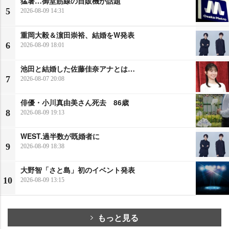
猛暑…御堂筋線の自販機が話題
5
2026-08-09 14:31
重岡大毅＆濵田崇裕、結婚をW発表
6
2026-08-09 18:01
池田と結婚した佐藤佳奈アナとは…
7
2026-08-07 20:08
俳優・小川真由美さん死去 86歳
8
2026-08-09 19:13
WEST.過半数が既婚者に
9
2026-08-09 18:38
大野智「さと島」初のイベント発表
10
2026-08-09 13:15
もっと見る