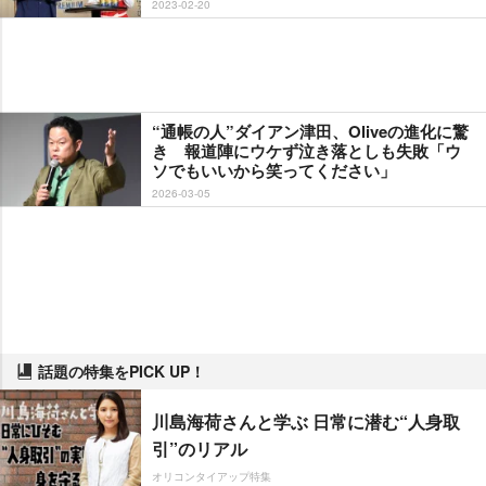
2023-02-20
“通帳の人”ダイアン津田、Oliveの進化に驚
き 報道陣にウケず泣き落としも失敗「ウ
ソでもいいから笑ってください」
2026-03-05
話題の特集をPICK UP！
川島海荷さんと学ぶ 日常に潜む“人身取
引”のリアル
オリコンタイアップ特集