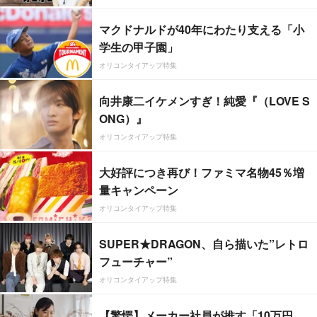
マクドナルドが40年にわたり支える「小
学生の甲子園」
オリコンタイアップ特集
向井康二イケメンすぎ！純愛『（LOVE S
ONG）』
オリコンタイアップ特集
大好評につき再び！ファミマ名物45％増
量キャンペーン
オリコンタイアップ特集
SUPER★DRAGON、自ら描いた”レトロ
フューチャー”
オリコンタイアップ特集
【驚愕】メーカー社員が推す「10万円