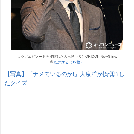
大ウソエピソードを披露した大泉洋 （C）ORICON NewS inc.
拡大する（12枚）
【写真】「ナメているのか!」大泉洋が憤慨!?し
たクイズ