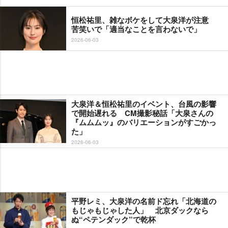
恒松祐里、雑なボケをして大泉洋が注意
苦笑いで「適当なことを言わないで」
2026-06-03
大泉洋＆恒松祐里のイベント、台風の影響
で開始遅れる CM撮影秘話「大泉さんの
『ムムムッ』のバリエーションがすごかっ
た」
2026-06-03
平野レミ、大泉洋の名前ド忘れ「北海道の
もじゃもじゃした人」 北京ダックなら
ぬ“ペテンダック”で乾杯