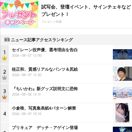
試写会、登壇イベント、サインチェキなど
プレゼント！
プレゼント特集
ニュース記事アクセスランキング
セイレーン役声優、選考理由を告白
1
2026-08-07 12:00
桂正和、質感リアルなパンツ＆尻絵
2
2026-08-07 12:20
『ちいかわ』新グッズ説明文に恐怖
3
2026-08-06 12:15
小倉唯、写真集表紙4パターン解禁
4
2026-08-07 10:18
プリキュア デッチ・アゲイン登場