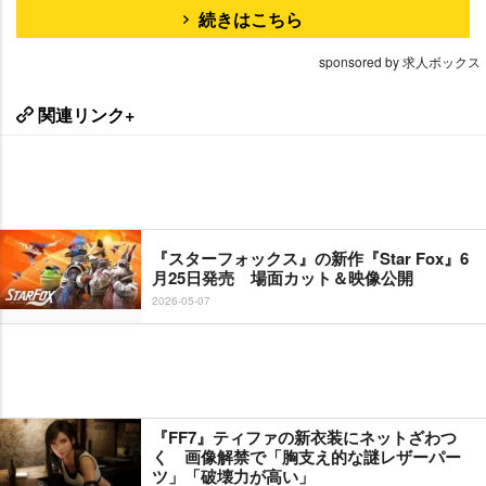
続きはこちら
sponsored by 求人ボックス
関連リンク+
『スターフォックス』の新作『Star Fox』6
月25日発売 場面カット＆映像公開
2026-05-07
『FF7』ティファの新衣装にネットざわつ
く 画像解禁で「胸支え的な謎レザーパー
ツ」「破壊力が高い」