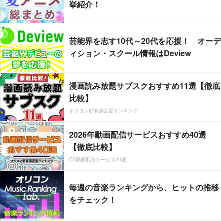
挙紹介！
芸能界を志す10代～20代を応援！ オーデ
ィション・スクール情報はDeview
漫画読み放題サブスクおすすめ11選【徹底
比較】
オリコン顧客満足度ランキング
2026年動画配信サービスおすすめ40選
【徹底比較】
CS動画配信サービス20選
毎週の音楽ランキングから、ヒットの推移
をチェック！