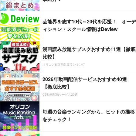
芸能界を志す10代～20代を応援！ オーデ
ィション・スクール情報はDeview
漫画読み放題サブスクおすすめ11選【徹底
比較】
オリコン顧客満足度ランキング
2026年動画配信サービスおすすめ40選
【徹底比較】
CS動画配信サービス20選
毎週の音楽ランキングから、ヒットの推移
をチェック！