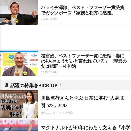
ハライチ澤部、ベスト・ファーザー賞受賞
でガッツポーズ「家族と相方に感謝」
2026-06-03
桂宮治、ベストファーザー賞に恐縮「妻に
は4人きょうだいと言われている」 理想の
父は師匠・桂伸治
2023-06-06
話題の特集をPICK UP！
川島海荷さんと学ぶ 日常に潜む“人身取
引”のリアル
オリコンタイアップ特集
マクドナルドが40年にわたり支える「小学