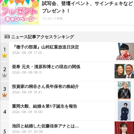
試写会、登壇イベント、サインチェキなど
プレゼント！
プレゼント特集
ニュース記事アクセスランキング
『徹子の部屋』山村紅葉放送日決定
1
2026-08-09 17:05
亜希 元夫・清原和博との現在の関係
2
2026-08-08 08:15
投資家の桐谷さん長年保有の株紹介
3
2026-08-09 18:41
重岡大毅、結婚＆第1子誕生を報告
4
2026-08-09 18:00
池田と結婚した佐藤佳奈アナとは…
5
2026-08-07 20:08