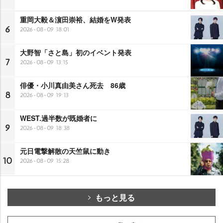
重岡大毅＆濵田崇裕、結婚をW発表
6
2026-08-09 18:01
大野智「さと島」初のイベント発表
7
2026-08-09 13:15
俳優・小川真由美さん死去 86歳
8
2026-08-09 19:13
WEST.過半数が既婚者に
9
2026-08-09 18:38
元日電撃解散の天竺鼠に動き
10
2026-08-09 15:28
もっと見る