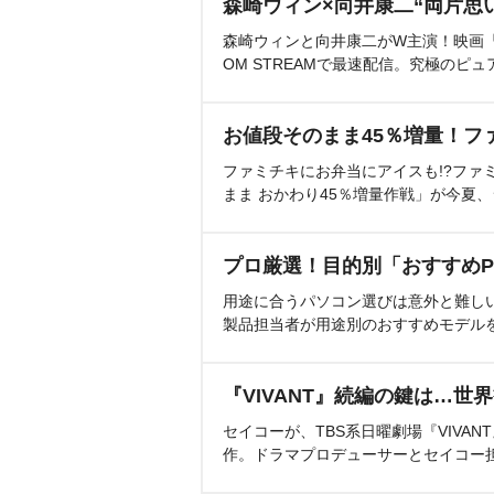
森崎ウィン×向井康二“両片思
森崎ウィンと向井康二がW主演！映画『（L
OM STREAMで最速配信。究極のピュ
お値段そのまま45％増量！フ
ファミチキにお弁当にアイスも!?ファ
まま おかわり45％増量作戦」が今夏
プロ厳選！目的別「おすすめP
用途に合うパソコン選びは意外と難し
製品担当者が用途別のおすすめモデル
『VIVANT』続編の鍵は…世
セイコーが、TBS系日曜劇場『VIVA
作。ドラマプロデューサーとセイコー