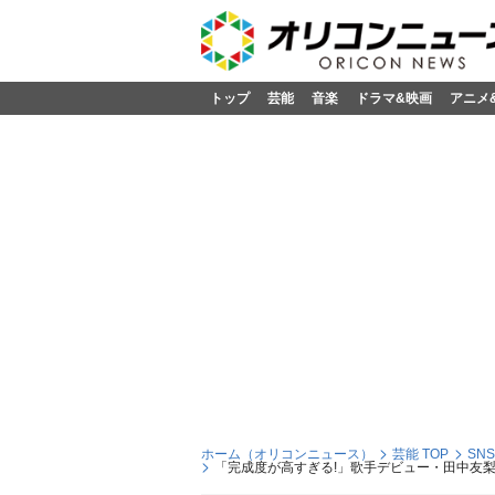
トップ
芸能
音楽
ドラマ&映画
アニメ
ホーム（オリコンニュース）
芸能 TOP
SN
「完成度が高すぎる!」歌手デビュー・田中友