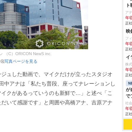
ト
ア
年収
正社
映
フ
年収
正社
（C）ORICON NewS inc.
イ
写真ページを見る
株
年収
をオマージュした動画で、マイクだけが立ったスタジオ
正社
た田中アナは「私たち普段、座ってナレーションし
N
が
マイクがあるっていうのも新鮮で…」と述べ「こ
で
ただいて感謝です」と周囲や高橋アナ、吉原アナ
社会
年収
正社