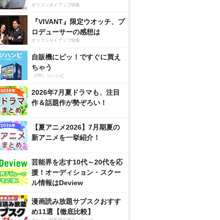
オリコンタイアップ特集
『VIVANT』限定ウオッチ、プ
ロデューサーの感想は
オリコンタイアップ特集
自販機にピッ！ですぐに買え
ちゃう
（PR）ジハンピ
2026年7月夏ドラマも、注目
作＆話題作が勢ぞろい！
【夏アニメ2026】7月期夏の
新アニメを一挙紹介！
芸能界を志す10代～20代を応
援！オーディション・スクー
ル情報はDeview
漫画読み放題サブスクおすす
め11選【徹底比較】