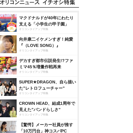
マクドナルドが40年にわたり
支える「小学生の甲子園」
オリコンタイアップ特集
向井康二イケメンすぎ！純愛
『（LOVE SONG）』
オリコンタイアップ特集
デカすぎ都市伝説発生!?ファ
ミマ45％増量作戦再来
オリコンタイアップ特集
SUPER★DRAGON、自ら描い
た”レトロフューチャー”
オリコンタイアップ特集
CROWN HEAD、結成1周年で
見えた”バンドらしさ”
オリコンタイアップ特集
【驚愕】メーカー社員が推す
「10万円台」神コスパPC