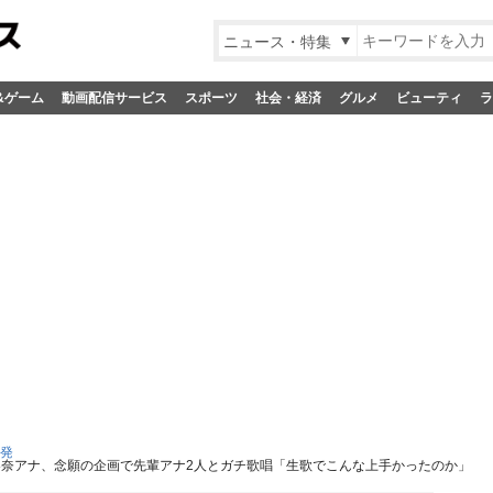
ニュース・特集
&ゲーム
動画配信サービス
スポーツ
社会・経済
グルメ
ビューティ
ラ
S発
梨奈アナ、念願の企画で先輩アナ2人とガチ歌唱「生歌でこんな上手かったのか」