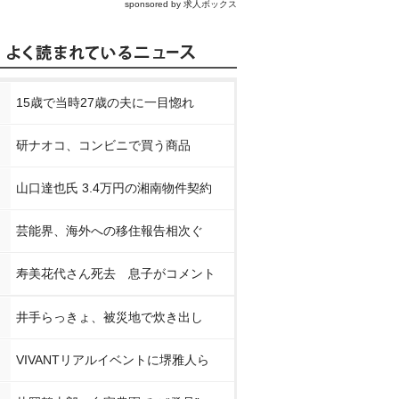
sponsored by 求人ボックス
15歳で当時27歳の夫に一目惚れ
研ナオコ、コンビニで買う商品
山口達也氏 3.4万円の湘南物件契約
芸能界、海外への移住報告相次ぐ
寿美花代さん死去 息子がコメント
井手らっきょ、被災地で炊き出し
VIVANTリアルイベントに堺雅人ら