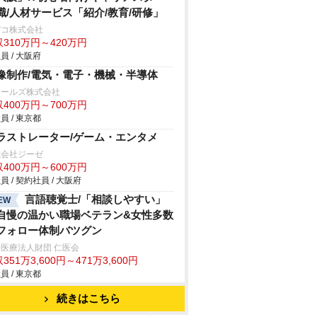
職/人材サービス「紹介/教育/研修」
デコ株式会社
310万円～420万円
員 / 大阪府
像制作/電気・電子・機械・半導体
ィールズ株式会社
400万円～700万円
員 / 東京都
ラストレーター/ゲーム・エンタメ
式会社ジーゼ
400万円～600万円
員 / 契約社員 / 大阪府
言語聴覚士/「相談しやすい」
EW
自慢の温かい職場ベテラン&女性多数
フォロー体制バツグン
医療法人財団 仁医会
351万3,600円～471万3,600円
員 / 東京都
続きはこちら