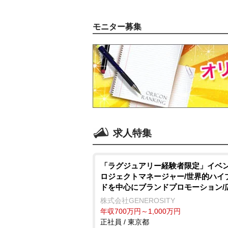
モニター募集
求人特集
「ラグジュアリー経験者限定」イベ
ロジェクトマネージャー/世界的ハイ
ドを中心にブランドプロモーション/
デザイン・イベント
株式会社GENEROSITY
年収700万円～1,000万円
正社員 / 東京都