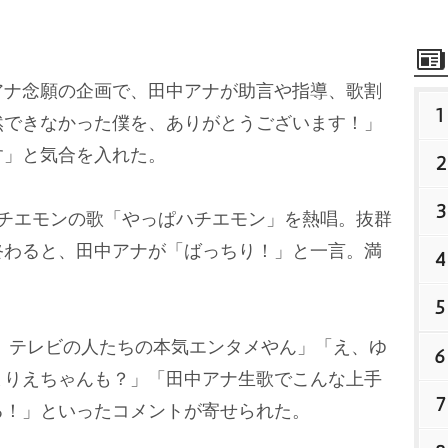
ナ念願の企画で、田中アナが助言や指導、歌割
1
然できなかった僕を、ありがとうございます！」
す」と気合を入れた。
2
3
チエモンの歌「やっぱハチエモン」を熱唱。抜群
終わると、田中アナが「ばっちり！」と一言。満
4
5
 テレビの人たちの本気エンタメやん」「え、ゆ
6
まりえちゃんも？」「田中アナ生歌でこんな上手
7
る！」といったコメントが寄せられた。