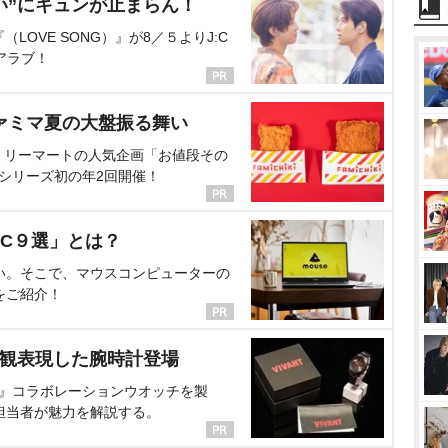
い”にキュンが止まらん！
OVE SONG）』が8／５よりJ:C
アラブ！
ァミマ夏の大盤振る舞い
ミリーマートの人気企画「お値段その
、シリーズ初の年2回開催！
C９選」とは？
い。そこで、マウスコンピューターの
をご紹介！
界観表現した腕時計登場
NT』コラボレーションウオッチを製
担当者が魅力を解説する。