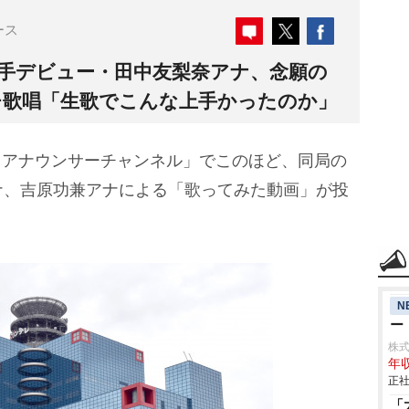
ース
歌手デビュー・田中友梨奈アナ、念願の
チ歌唱「生歌でこんな上手かったのか」
テレアナウンサーチャンネル」でこのほど、同局の
ナ、吉原功兼アナによる「歌ってみた動画」が投
N
ー
株
年収
正社
「