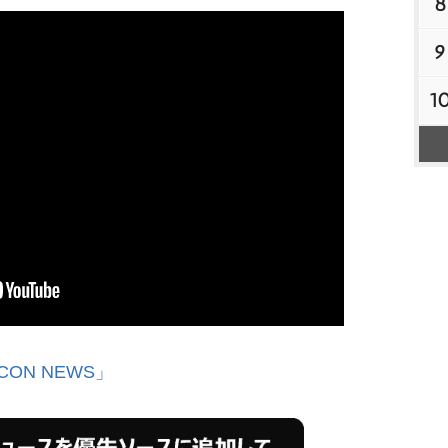
8
9
1
CON NEWS」