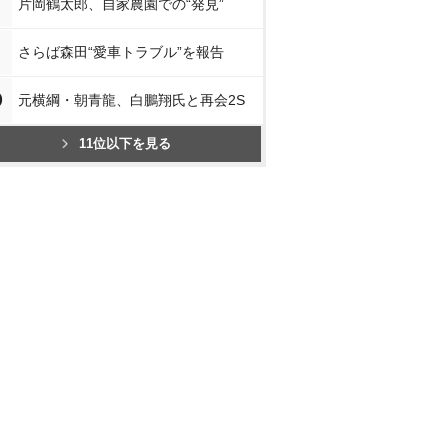
片岡鶴太郎、自家農園での“発見”
さらば森田“愛車トラブル”を報告
0
元横綱・朝青龍、白鵬翔氏と再会2S
11位以下を見る