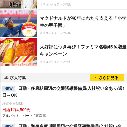
オリコンタイアップ特集
マクドナルドが40年にわたり支える「小学
生の甲子園」
オリコンタイアップ特集
大好評につき再び！ファミマ名物45％増量
キャンペーン
オリコンタイアップ特集
求人特集
さらに見る
日勤・多磨駅周辺の交通誘導警備員/入社祝い金あり/週1
NEW
日～OK
株式会社MSK
日給1万4,500円～
アルバイト・パート / 東京都
日勤・和泉多摩川駅周辺の交通誘導警備員/入社祝い金
NEW