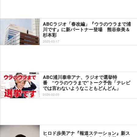
ABCラジオ「春改編」『ウラのウラまで浦
川です』に新パートナー登場 熊谷奈美＆
杉本彩
2025-03-17
ABC浦川泰幸アナ、ラジオで選挙特
番 “ウラのウラまで”トーク予告「テレビ
では言わないようなこともどんどん」
2026-02-05
ヒロド歩美アナ『報道ステーション』新ス