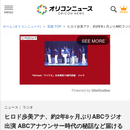
ホーム (オリコンニュース)
芸能 TOP
ヒロド歩美アナ、約2年8ヶ月ぶりABCラジ
SEE MORE
Powered by 
GliaStudios
M
ニュース
ラジオ
u
t
ヒロド歩美アナ、約2年8ヶ月ぶりABCラジオ
e
出演 ABCアナウンサー時代の秘話など届ける