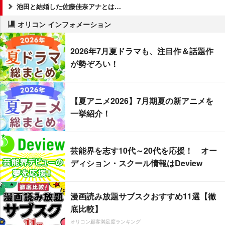
池田と結婚した佐藤佳奈アナとは…
オリコン インフォメーション
2026年7月夏ドラマも、注目作＆話題作
が勢ぞろい！
【夏アニメ2026】7月期夏の新アニメを
一挙紹介！
芸能界を志す10代～20代を応援！ オー
ディション・スクール情報はDeview
漫画読み放題サブスクおすすめ11選【徹
底比較】
オリコン顧客満足度ランキング