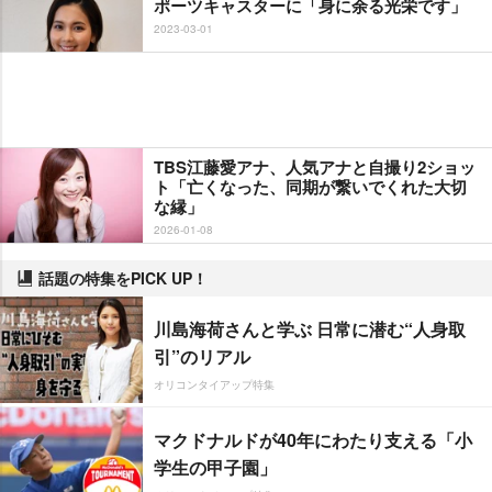
ポーツキャスターに「身に余る光栄です」
2023-03-01
TBS江藤愛アナ、人気アナと自撮り2ショッ
ト「亡くなった、同期が繋いでくれた大切
な縁」
2026-01-08
話題の特集をPICK UP！
川島海荷さんと学ぶ 日常に潜む“人身取
引”のリアル
オリコンタイアップ特集
マクドナルドが40年にわたり支える「小
学生の甲子園」