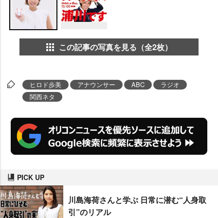
この記事の写真を見る（全2枚）
ヒロド歩美
アナウンサー
ABC
ラジオ
関西ネタ
PICK UP
川島海荷さんと学ぶ 日常に潜む“人身取
引”のリアル