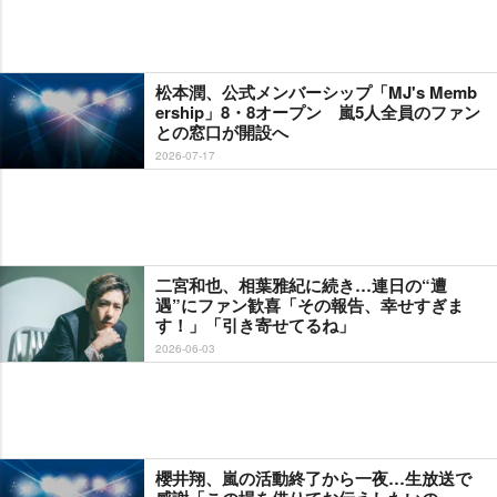
松本潤、公式メンバーシップ「MJ's Memb
ership」8・8オープン 嵐5人全員のファン
との窓口が開設へ
2026-07-17
二宮和也、相葉雅紀に続き…連日の“遭
遇”にファン歓喜「その報告、幸せすぎま
す！」「引き寄せてるね」
2026-06-03
櫻井翔、嵐の活動終了から一夜…生放送で