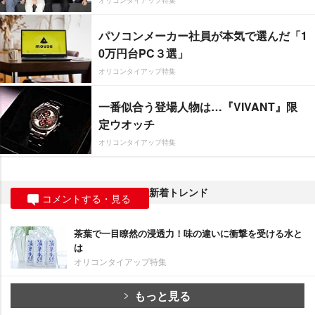
パソコンメーカー社員が本気で選んだ「1
0万円台PC３選」
オリコンタイアップ特集
一番似合う登場人物は…『VIVANT』限
定ウオッチ
オリコンタイアップ特集
新着トレンド
コメントする・見る
茶葉で一目瞭然の浸透力！味の違いに衝撃を受ける水と
は
オリコンタイアップ特集
もっと見る