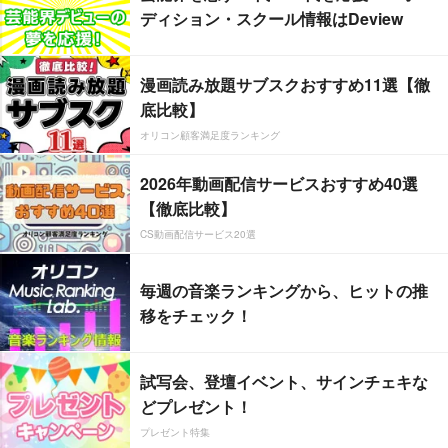
ディション・スクール情報はDeview
漫画読み放題サブスクおすすめ11選【徹
底比較】
オリコン顧客満足度ランキング
2026年動画配信サービスおすすめ40選
【徹底比較】
CS動画配信サービス20選
毎週の音楽ランキングから、ヒットの推
移をチェック！
試写会、登壇イベント、サインチェキな
どプレゼント！
プレゼント特集