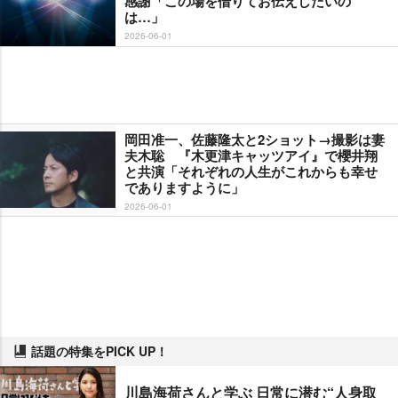
感謝「この場を借りてお伝えしたいの
は…」
2026-06-01
岡田准一、佐藤隆太と2ショット→撮影は妻
夫木聡 『木更津キャッツアイ』で櫻井翔
と共演「それぞれの人生がこれからも幸せ
でありますように」
2026-06-01
話題の特集をPICK UP！
川島海荷さんと学ぶ 日常に潜む“人身取