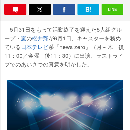
5月31日をもって活動終了を迎えた5人組グル
ープ・
嵐
の
櫻井翔
が6月1日、キャスターを務め
ている
日本テレビ
系『news zero』（月～木 後
11：00／金曜 後11：30）に出演。ラストライ
ブでのあいさつの真意を明かした。