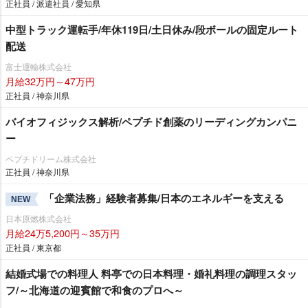
正社員 / 派遣社員 / 愛知県
中型トラック運転手/年休119日/土日休み/段ボールの固定ルート
配送
富士運輸株式会社
月給32万円～47万円
正社員 / 神奈川県
バイオフィジックス解析/ペプチド創薬のリーディングカンパニ
ー
ペプチドリーム株式会社
正社員 / 神奈川県
「企業法務」経験者募集/日本のエネルギーを支える
NEW
日本原燃株式会社
月給24万5,200円～35万円
正社員 / 東京都
結婚式場での料理人 料亭での日本料理・婚礼料理の調理スタッ
フ/～北海道の迎賓館で和食のプロへ～