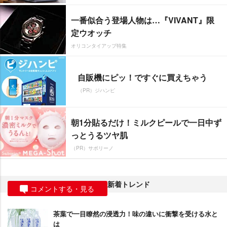
一番似合う登場人物は…『VIVANT』限
定ウオッチ
オリコンタイアップ特集
自販機にピッ！ですぐに買えちゃう
（PR）ジハンピ
朝1分貼るだけ！ミルクピールで一日中ず
っとうるツヤ肌
（PR）サボリーノ
新着トレンド
コメントする・見る
茶葉で一目瞭然の浸透力！味の違いに衝撃を受ける水と
は