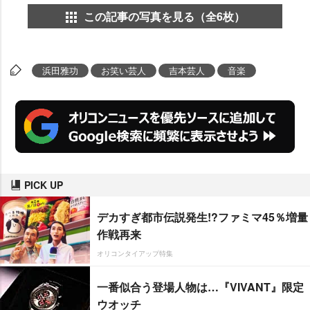
この記事の写真を見る（全6枚）
浜田雅功
お笑い芸人
吉本芸人
音楽
PICK UP
デカすぎ都市伝説発生!?ファミマ45％増量
作戦再来
オリコンタイアップ特集
一番似合う登場人物は…『VIVANT』限定
ウオッチ