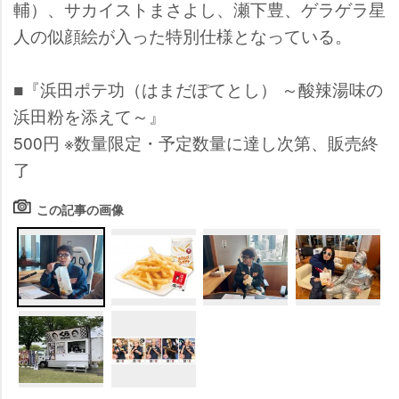
輔）、サカイストまさよし、瀬下豊、ゲラゲラ星
人の似顔絵が入った特別仕様となっている。
■『浜田ポテ功（はまだぽてとし） ～酸辣湯味の
浜田粉を添えて～』
500円 ※数量限定・予定数量に達し次第、販売終
了
この記事の画像