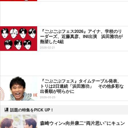
『ごぶごぶフェス2026』アイナ、学校のリ
ーダーズ、近藤真彦、INI出演 浜田雅功が
熱望した4組
2026-02-21
『ごぶごぶフェス』タイムテーブル発表、
トリは2日連続「浜田雅功」 その他多彩な
出番順が明らかに
2026-05-25
話題の特集をPICK UP！
森崎ウィン×向井康二“両片思い”にキュン