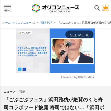
ホーム (オリコンニュース)
芸能 TOP
『ごぶごぶフェス』浜田雅功が絶賛のくら
SEE MORE
Powered by 
GliaStudios
M
ニュース
芸能
u
t
『ごぶごぶフェス』浜田雅功が絶賛のくら寿
e
司コラボフード披露 寿司ではない…「浜田ポ