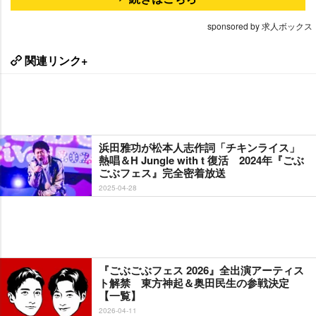
sponsored by 求人ボックス
関連リンク+
浜田雅功が松本人志作詞「チキンライス」
熱唱＆H Jungle with t 復活 2024年『ごぶ
ごぶフェス』完全密着放送
2025-04-28
『ごぶごぶフェス 2026』全出演アーティス
ト解禁 東方神起＆奥田民生の参戦決定
【一覧】
2026-04-11