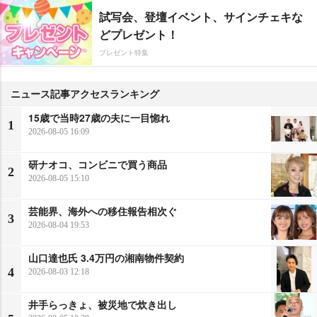
試写会、登壇イベント、サインチェキな
どプレゼント！
プレゼント特集
ニュース記事アクセスランキング
15歳で当時27歳の夫に一目惚れ
1
2026-08-05 16:09
研ナオコ、コンビニで買う商品
2
2026-08-05 15:10
芸能界、海外への移住報告相次ぐ
3
2026-08-04 19:53
山口達也氏 3.4万円の湘南物件契約
4
2026-08-03 12:18
井手らっきょ、被災地で炊き出し