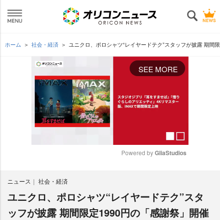
ホーム
社会・経済
ユニクロ、ポロシャツ“レイヤードテク”スタッフが披露 期間限
SEE MORE
Powered by 
GliaStudios
M
ニュース
社会・経済
u
t
ユニクロ、ポロシャツ“レイヤードテク”スタ
e
ッフが披露 期間限定1990円の「感謝祭」開催