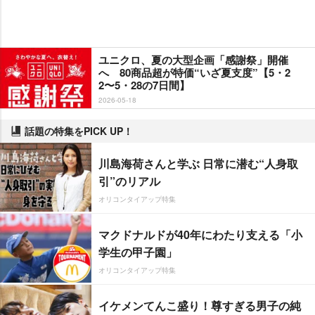
ユニクロ、夏の大型企画「感謝祭」開催
へ 80商品超が特価“いざ夏支度”【5・2
2〜5・28の7日間】
2026-05-18
話題の特集をPICK UP！
川島海荷さんと学ぶ 日常に潜む“人身取
引”のリアル
オリコンタイアップ特集
マクドナルドが40年にわたり支える「小
学生の甲子園」
オリコンタイアップ特集
イケメンてんこ盛り！尊すぎる男子の純