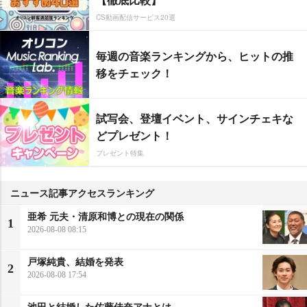
CS動画配信サービス20選
毎週の音楽ランキングから、ヒットの推
移をチェック！
試写会、登壇イベント、サインチェキな
どプレゼント！
プレゼント特集
ニュース記事アクセスランキング
亜希 元夫・清原和博との現在の関係
1
2026-08-08 08:15
戸塚純貴、結婚を発表
2
2026-08-08 17:54
池田と結婚した佐藤佳奈アナとは…