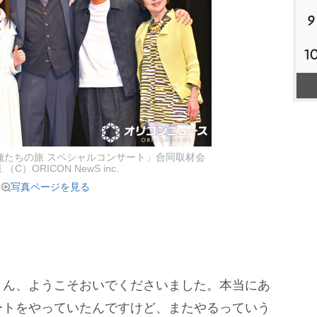
9
1
ersary 俺たちの旅 スペシャルコンサート」合同取材会
（C）ORICON NewS inc.
写真ページを見る
ん、ようこそおいでくださいました。本当にあ
ートをやっていたんですけど、またやるっていう