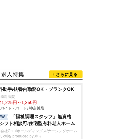
さらに見る
科助手/扶養内勤務OK・ブランクOK
野歯科医院
1,225円～1,250円
バイト・パート / 神奈川県
「福祉調理スタッフ」無資格
EW
/シフト相談可/住宅型有料老人ホーム
会社Chiaiホールディングス/ナーシングホーム
い刈谷 produced by 寿々