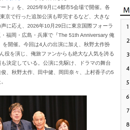
サート』を、2025年9月に4都市5会場で開催。各
阪、東京で行った追加公演も即完するなど、大きな
に応え、2026年10月29日に東京国際フォーラ
1
・広島・兵庫で『The 51th Anniversary 俺
2
』を開催。今回は4人の出演に加え、秋野太作扮
さん役を演じ、俺旅ファンからも絶大な人気を誇る
3
演も決定している。公演に先駆け、ドラマの舞台
4
雅俊、秋野太作、田中健、岡田奈々、上村香子の5
た。
5
6
7
8