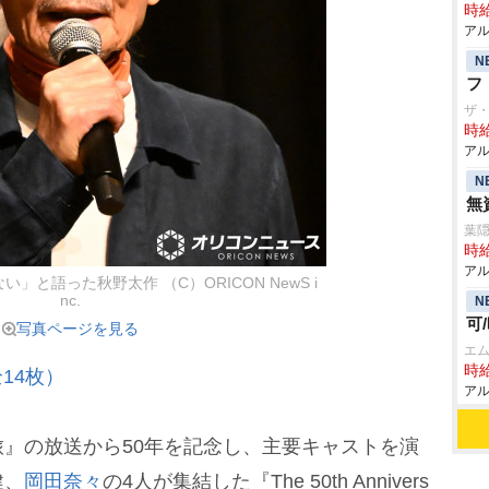
時給
アル
N
フ
ザ
時給
アル
N
無
葉
時給
アル
と語った秋野太作 （C）ORICON NewS i
nc.
N
可
写真ページを見る
エム
時給
14枚）
アル
』の放送から50年を記念し、主要キャストを演
健、
岡田奈々
の4人が集結した『The 50th Annivers