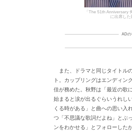
「The 51th Anniv
に出席した田中
AD
また、ドラマと同じタイトルの
ト。カップリングはエンディン
佳が務めた。秋野は「最近の歌
始まると涙が出るぐらいうれし
くる時がある」と曲への思い入
つ「不思議な歌詞だよね」とぶ
ンをわかせる」とフォローした