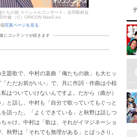
ersary 俺たちの旅 スペシャルコンサート」合同取材会
健 （C）ORICON NewS inc.
写真ページを見る
の後にコンテンツが続きます
主題歌で、中村の楽曲「俺たちの旅」も大ヒッ
グ「ただお前がいい」で、共に作詞・作曲は小椋
に私はついていけないんですよ。だから（曲が）
い」と話し、中村も「自分で歌っていてもぐっと
れを語った。「よくできている」と秋野は話しつ
っちゃけ。中村は「歌は、それがイマジネーショ
が、秋野は「それでも無理がある」とばっさり。