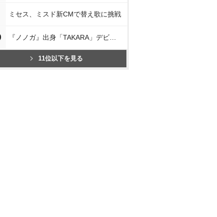
ミセス、ミスド新CMで替え歌に挑戦
0
『ノノガ』出身「TAKARA」デビュー
11位以下を見る