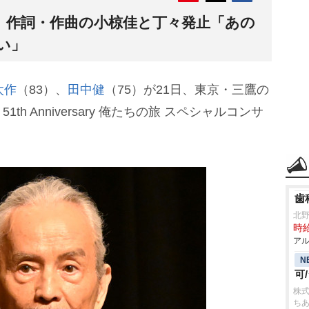
」作詞・作曲の小椋佳と丁々発止「あの
い」
太作
（83）、
田中健
（75）が21日、東京・三鷹の
th Anniversary 俺たちの旅 スペシャルコンサ
歯
北
時給
アル
N
可
株式
ちあ