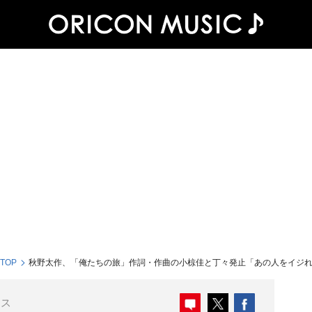
 TOP
秋野太作、「俺たちの旅」作詞・作曲の小椋佳と丁々発止「あの人をイジ
ース