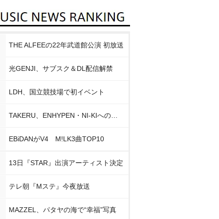
THE ALFEEの22年武道館公演 初放送
光GENJI、サブスク＆DL配信解禁
LDH、国立競技場で初イベント
TAKERU、ENHYPEN・NI-KIへの思い
EBiDANがV4 M!LK3曲TOP10
13日『STAR』出演アーティスト決定
テレ朝『Mステ』今夜放送
MAZZEL、パタヤの海で“幸福”写真