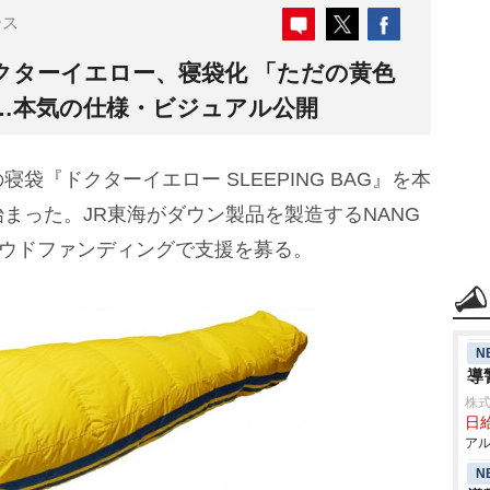
ース
クターイエロー、寝袋化 「ただの黄色
…本気の仕様・ビジュアル公開
『ドクターイエロー SLEEPING BAG』を本
まった。JR東海がダウン製品を製造するNANG
ラウドファンディングで支援を募る。
N
導
株式
日給
アル
N