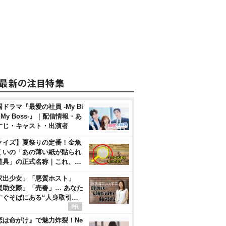
ドラマ『最愛の社員 -My Bi
, My Boss-』｜配信情報・あ
すじ・キャスト・出演者
クイズ】夏祭りの定番！金魚
くいの「あの薄い紙が貼られ
道具」の正式名称｜これ、…
家出少女」「悪質ホスト」
援助交際」「売春」… あなた
すぐそばにある“人身取引…
恋は命がけ』で魅力炸裂！Ne