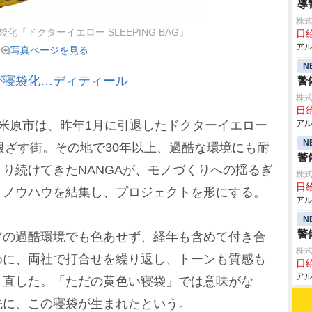
導
株式
『ドクターイエロー SLEEPING BAG』
日給
アル
写真ページを見る
N
が寝袋化…ディティール
警
株式
日給
米原市は、昨年1月に引退したドクターイエロー
アル
N
根ざす街。その地で30年以上、過酷な環境にも耐
警
り続けてきたNANGAが、モノづくりへの揺るぎ
株式
日給
・ノウハウを結集し、プロジェクトを形にする。
アル
N
警
の過酷環境でも色あせず、経年も含めて付き合
株式
めに、両社で打合せを繰り返し、トーンも質感も
日給
アル
り直した。「ただの黄色い寝袋」では意味がな
先に、この寝袋が生まれたという。