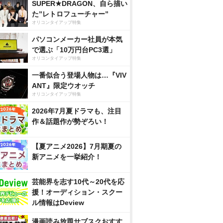
SUPER★DRAGON、自ら描い
た”レトロフューチャー”
オリコンタイアップ特集
パソコンメーカー社員が本気
で選ぶ「10万円台PC3選」
オリコンタイアップ特集
一番似合う登場人物は…『VIV
ANT』限定ウオッチ
オリコンタイアップ特集
2026年7月夏ドラマも、注目
作＆話題作が勢ぞろい！
【夏アニメ2026】7月期夏の
新アニメを一挙紹介！
芸能界を志す10代～20代を応
援！オーディション・スクー
ル情報はDeview
漫画読み放題サブスクおすす