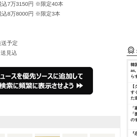
込7万3150円 ※限定40本
込8万8000円 ※限定3本
発送予定
発送見込
韓国
as
ら
【
す
た
「
「
の
『