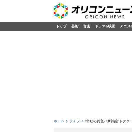
トップ
芸能
音楽
ドラマ&映画
アニメ
ホーム
ライフ
“幸せの黄色い新幹線”ドク