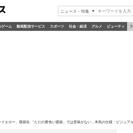
ニュース・特集
&ゲーム
動画配信サービス
スポーツ
社会・経済
グルメ
ビューティ
ラ
ターイエロー、寝袋化 「ただの黄色い寝袋」では意味がない…本気の仕様・ビジュア