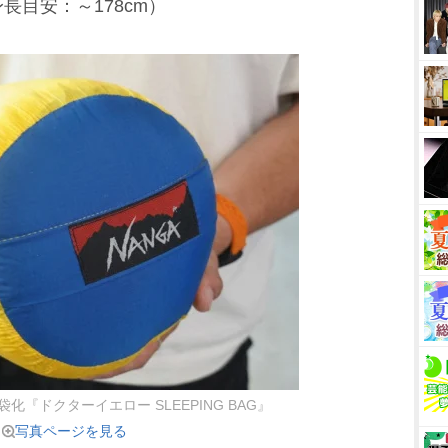
目安：～178cm）
『ドクターイエロー SLEEPING BAG』
写真ページを見る