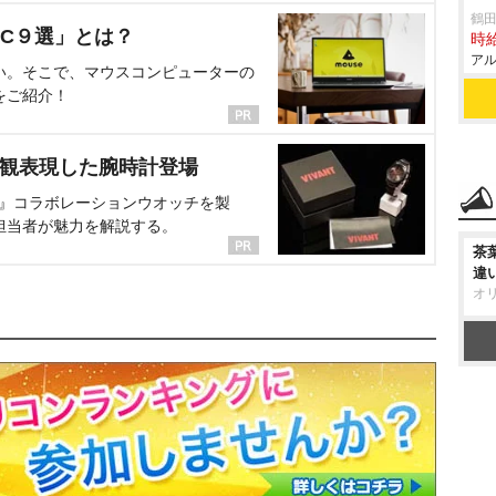
鶴
C９選」とは？
時給
アル
い。そこで、マウスコンピューターの
をご紹介！
界観表現した腕時計登場
NT』コラボレーションウオッチを製
担当者が魅力を解説する。
茶
違
オ