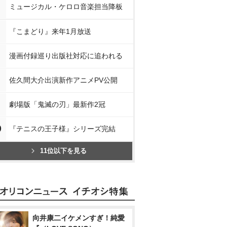
ミュージカル・ケロロ音楽担当降板
『こまどり』来年1月放送
漫画付録巡り出版社対応に追われる
佐久間大介出演新作アニメPV公開
劇場版「鬼滅の刃」最新作2冠
0
『テニスの王子様』シリーズ完結
11位以下を見る
向井康二イケメンすぎ！純愛