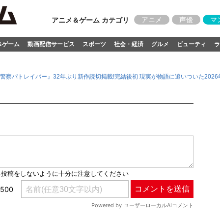
アニメ
声優
マ
アニメ＆ゲーム カテゴリ
&ゲーム
動画配信サービス
スポーツ
社会・経済
グルメ
ビューティ
ラ
警察パトレイバー』32年ぶり新作読切掲載!完結後初 現実が物語に追いついた2026