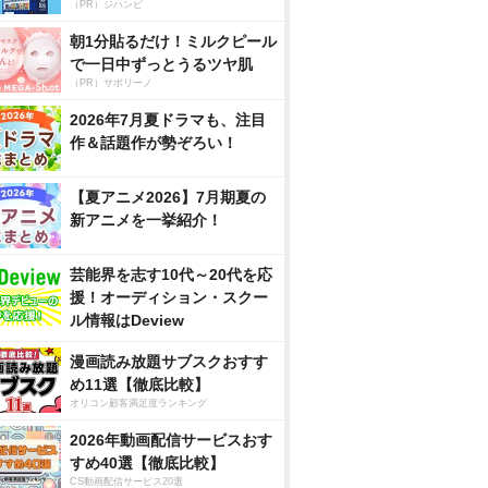
（PR）ジハンピ
朝1分貼るだけ！ミルクピール
で一日中ずっとうるツヤ肌
（PR）サボリーノ
2026年7月夏ドラマも、注目
作＆話題作が勢ぞろい！
【夏アニメ2026】7月期夏の
新アニメを一挙紹介！
芸能界を志す10代～20代を応
援！オーディション・スクー
ル情報はDeview
漫画読み放題サブスクおすす
め11選【徹底比較】
オリコン顧客満足度ランキング
2026年動画配信サービスおす
すめ40選【徹底比較】
CS動画配信サービス20選