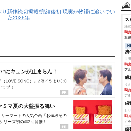
ぶり新作読切掲載!完結後初 現実が物語に追いつい
た2026年
ス
株式
時給
派遣
N
務
世
時給
アル
い”にキュンが止まらん！
歯
OVE SONG）』が8／５よりJ:C
う
アラブ！
時給
アル
歯
ァミマ夏の大盤振る舞い
も
ミリーマートの人気企画「お値段その
時給
アル
、シリーズ初の年2回開催！
歯