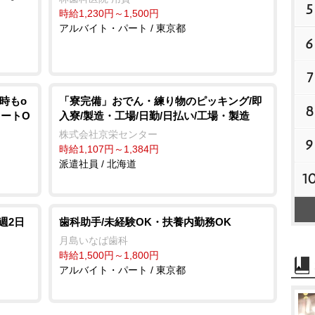
5
時給1,230円～1,500円
アルバイト・パート / 東京都
6
7
5時もo
「寮完備」おでん・練り物のピッキング/即
8
タートO
入寮/製造・工場/日勤/日払い/工場・製造
株式会社京栄センター
9
時給1,107円～1,384円
派遣社員 / 北海道
1
週2日
歯科助手/未経験OK・扶養内勤務OK
月島いなば歯科
時給1,500円～1,800円
アルバイト・パート / 東京都