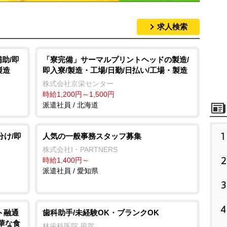
求人検索
助/即
「寮完備」サーマルプリントヘッドの製造/
製造
即入寮/製造・工場/日勤/日払い/工場・製造
株式会社京栄センター
時給1,200円～1,500円
派遣社員 / 北海道
1
分け/即
人気の一般事務スタッフ募集
株式会社I・PARTNERS
2
時給1,400円～
派遣社員 / 愛知県
3
4
ト融通
歯科助手/未経験OK・ブランクOK
豪華な食
林歯科医院 用賀