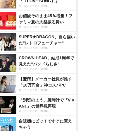
『（LOVE SONG）』
オリコンタイアップ特集
お値段そのまま45％増量！フ
ァミマ夏の大盤振る舞い
オリコンタイアップ特集
SUPER★DRAGON、自ら描い
た”レトロフューチャー”
オリコンタイアップ特集
CROWN HEAD、結成1周年で
見えた”バンドらしさ”
オリコンタイアップ特集
【驚愕】メーカー社員が推す
「10万円台」神コスパPC
オリコンタイアップ特集
「別班のよう」腕時計で『VIV
ANT』の世界観再現
オリコンタイアップ特集
自販機にピッ！ですぐに買え
ちゃう