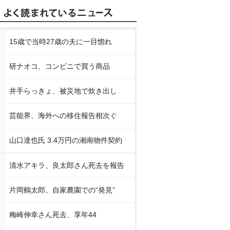
15歳で当時27歳の夫に一目惚れ
研ナオコ、コンビニで買う商品
井手らっきょ、被災地で炊き出し
芸能界、海外への移住報告相次ぐ
山口達也氏 3.4万円の湘南物件契約
清水アキラ、良太郎さん死去を報告
片岡鶴太郎、自家農園での“発見”
梅崎伸幸さん死去、享年44