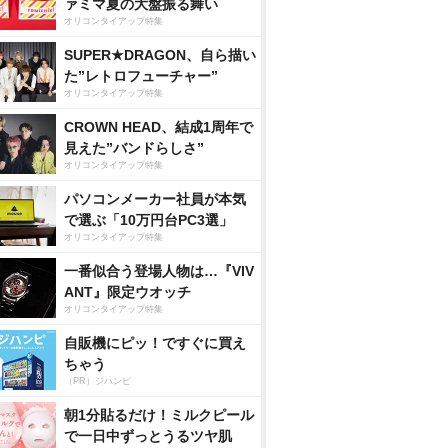
ァミマ夏の大盤振る舞い
オリコンタイアップ特集
SUPER★DRAGON、自ら描い
た”レトロフューチャー”
オリコンタイアップ特集
CROWN HEAD、結成1周年で
見えた”バンドらしさ”
オリコンタイアップ特集
パソコンメーカー社員が本気
で選ぶ「10万円台PC3選」
オリコンタイアップ特集
一番似合う登場人物は…『VIV
ANT』限定ウオッチ
オリコンタイアップ特集
自販機にピッ！ですぐに買え
ちゃう
（PR）ジハンピ
朝1分貼るだけ！ミルクピール
で一日中ずっとうるツヤ肌