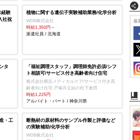
未経験
植物に関する遺伝子実験補助業務/化学分析
/入社祝
WDB株式会社
最
時給1,350円～
派遣社員 / 北海道
ンタ
「福祉調理スタッフ」調理師免許必須/シフ
ト相談可/サービス付き高齢者向け住宅
株式会社横浜メディカルケア/サービス付き高
齢者向け住宅 戸塚共立結の杜下倉田
時給1,225円
アルバイト・パート / 神奈川県
製造・工
断熱材の原材料のサンプル作製と評価など
の実験補助/化学分析
WDB株式会社