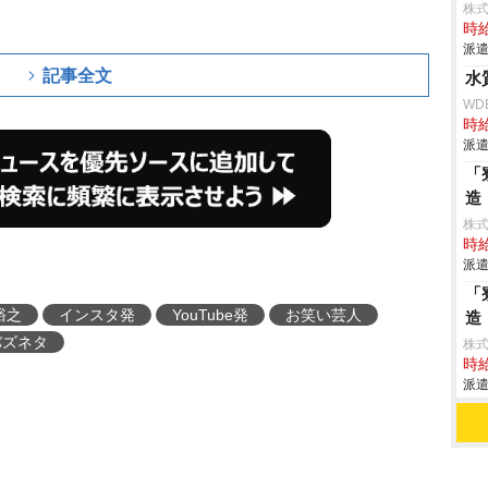
株
時給
派遣
記事全文
水
WD
時給
派遣
「
造
株
時給
派遣
「
裕之
インスタ発
YouTube発
お笑い芸人
造
バズネタ
株
時給
派遣