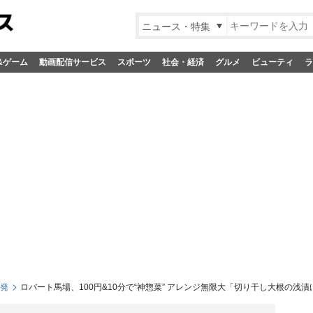
ニュース・特集
&ゲーム
動画配信サービス
スポーツ
社会・経済
グルメ
ビューティ
ラ
S発
ロバート馬場、100円&10分で“神惣菜” アレンジ無限大「切り干し大根の浅