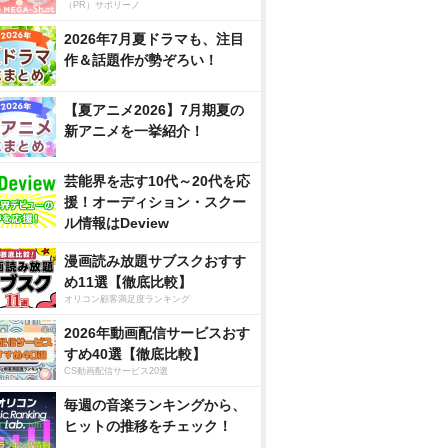
（PR）サボリーノ
2026年7月夏ドラマも、注目
作＆話題作が勢ぞろい！
【夏アニメ2026】7月期夏の
新アニメを一挙紹介！
芸能界を志す10代～20代を応
援！オーディション・スクー
ル情報はDeview
漫画読み放題サブスクおすす
め11選【徹底比較】
オリコン顧客満足度ランキング
2026年動画配信サービスおす
すめ40選【徹底比較】
CS動画配信サービス20選
毎週の音楽ランキングから、
ヒットの推移をチェック！