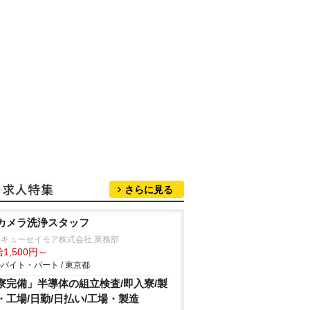
さらに見る
カメラ洗浄スタッフ
キューセイモア株式会社 業務部
1,500円～
バイト・パート / 東京都
寮完備」半導体の組立検査/即入寮/製
・工場/日勤/日払い/工場・製造