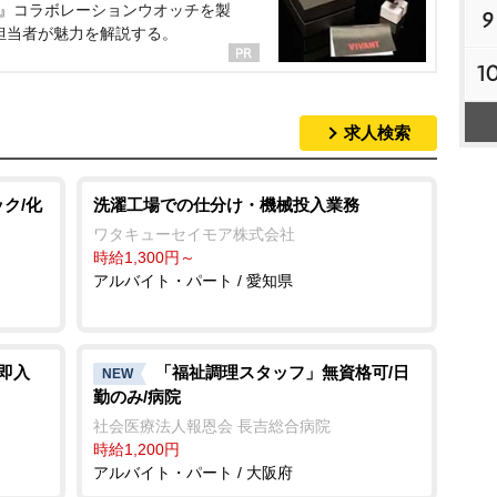
NT』コラボレーションウオッチを製
9
担当者が魅力を解説する。
1
求人検索
ク/化
洗濯工場での仕分け・機械投入業務
ワタキューセイモア株式会社
時給1,300円～
アルバイト・パート / 愛知県
即入
「福祉調理スタッフ」無資格可/日
NEW
勤のみ/病院
社会医療法人報恩会 長吉総合病院
時給1,200円
アルバイト・パート / 大阪府