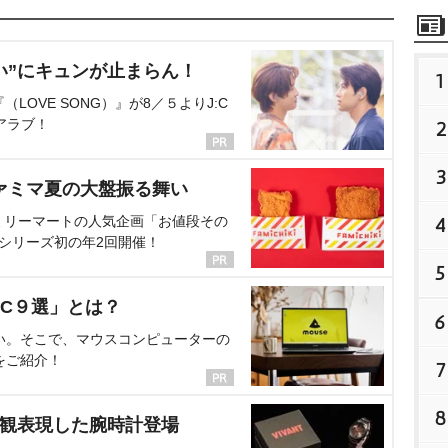
い”にキュンが止まらん！
1
OVE SONG）』が8／５よりJ:C
アラブ！
2
3
ァミマ夏の大盤振る舞い
ミリーマートの人気企画「お値段その
4
、シリーズ初の年2回開催！
5
C９選」とは？
6
い。そこで、マウスコンピューターの
をご紹介！
7
8
界観表現した腕時計登場