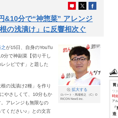
円&10分で“神惣菜” アレンジ
根の浅漬け」に反響相次ぐ
裕之
が15日、自身のYouTu
&10分で神副菜【切り干し
のレシピです」と題した
胃
根の浅漬け2種」を作り
拡大する
ワタ
にやさしくて、10分もか
ロバート・馬場裕之 （C）O
時給
RICON NewS inc.
アル
す。アレンジも無限なの
「
てください♪」との文言
造