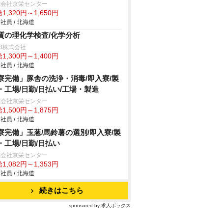
式会社京栄センター
1,320円～1,650円
社員 / 北海道
質の理化学検査/化学分析
B株式会社
1,300円～1,400円
社員 / 北海道
寮完備」豚舎の洗浄・消毒/即入寮/製
・工場/日勤/日払い/工場・製造
式会社京栄センター
1,500円～1,875円
社員 / 北海道
寮完備」玉葱/馬鈴薯の選別/即入寮/製
・工場/日勤/日払い
式会社京栄センター
1,082円～1,353円
社員 / 北海道
続きはこちら
sponsored by 求人ボックス