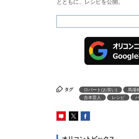
とともに、レシピを公開。
タグ
ロバート(お笑い)
馬場
吉本芸人
レシピ
オリコントピックス