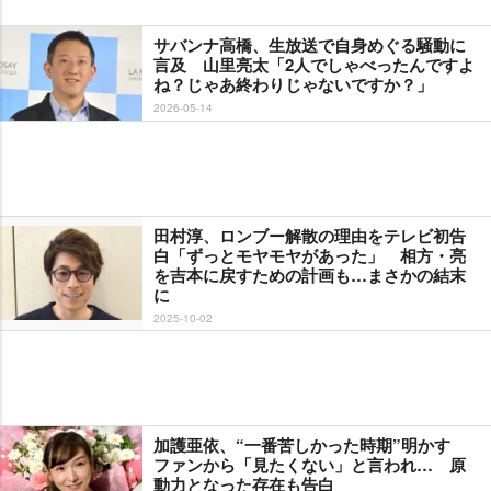
サバンナ高橋、生放送で自身めぐる騒動に
言及 山里亮太「2人でしゃべったんですよ
ね？じゃあ終わりじゃないですか？」
2026-05-14
田村淳、ロンブー解散の理由をテレビ初告
白「ずっとモヤモヤがあった」 相方・亮
を吉本に戻すための計画も…まさかの結末
に
2025-10-02
加護亜依、“一番苦しかった時期”明かす
ファンから「見たくない」と言われ… 原
動力となった存在も告白