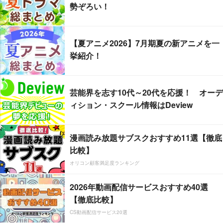
勢ぞろい！
【夏アニメ2026】7月期夏の新アニメを一
挙紹介！
芸能界を志す10代～20代を応援！ オーデ
ィション・スクール情報はDeview
漫画読み放題サブスクおすすめ11選【徹底
比較】
オリコン顧客満足度ランキング
2026年動画配信サービスおすすめ40選
【徹底比較】
CS動画配信サービス20選