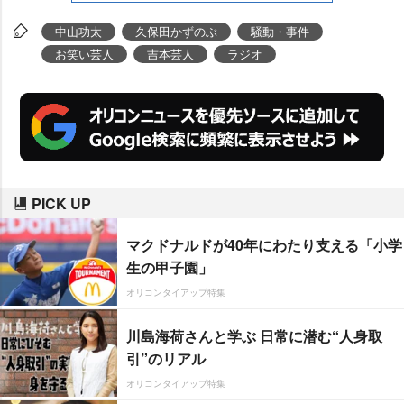
中山功太
久保田かずのぶ
騒動・事件
お笑い芸人
吉本芸人
ラジオ
PICK UP
マクドナルドが40年にわたり支える「小学
生の甲子園」
オリコンタイアップ特集
川島海荷さんと学ぶ 日常に潜む“人身取
引”のリアル
オリコンタイアップ特集