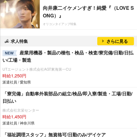
向井康二イケメンすぎ！純愛『（LOVE S
ONG）』
オリコンタイアップ特集
求人特集
さらに見る
産業用機器・製品の梱包・検品・検査/寮完備/日勤/日払
NEW
い/工場・製造
UTエージェント株式会社AGT東海第一CU
時給1,250円
派遣社員 / 愛知県
「寮完備」自動車外装部品の組立/検品/即入寮/製造・工場/日勤/
日払い
株式会社京栄センター
時給1,450円
派遣社員 / 神奈川県
「福祉調理スタッフ」無資格可/日勤のみ/デイケア