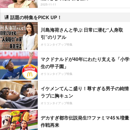
2025-11-11
話題の特集をPICK UP！
川島海荷さんと学ぶ 日常に潜む“人身取
引”のリアル
オリコンタイアップ特集
マクドナルドが40年にわたり支える「小学
生の甲子園」
オリコンタイアップ特集
イケメンてんこ盛り！尊すぎる男子の純情
ラブに胸キュン
オリコンタイアップ特集
デカすぎ都市伝説発生!?ファミマ45％増量
作戦再来