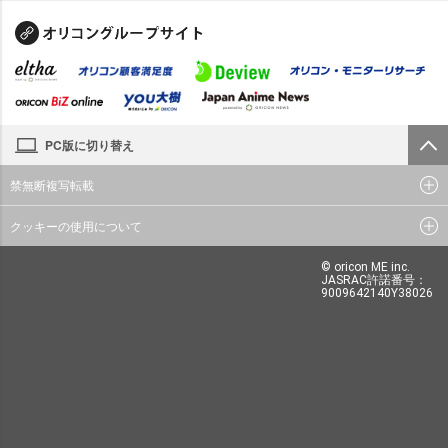
PC版に切り替え
禁無断複写転載
クッキーの使用について
© oricon ME inc.
JASRAC許諾番号：
9009642140Y38026