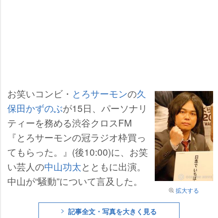
お笑いコンビ・
とろサーモン
の
久
保田かずのぶ
が15日、パーソナリ
ティーを務める渋谷クロスFM
『とろサーモンの冠ラジオ枠買っ
てもらった。』(後10:00)に、お笑
い芸人の
中山功太
とともに出演。
中山が“騒動”について言及した。
拡大する
記事全文・写真を大きく見る