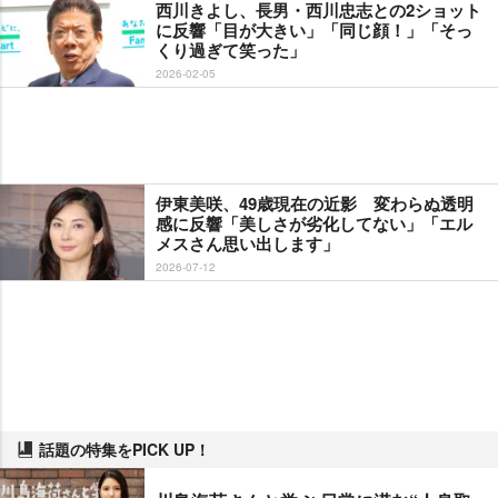
西川きよし、長男・西川忠志との2ショット
に反響「目が大きい」「同じ顔！」「そっ
くり過ぎて笑った」
2026-02-05
伊東美咲、49歳現在の近影 変わらぬ透明
感に反響「美しさが劣化してない」「エル
メスさん思い出します」
2026-07-12
話題の特集をPICK UP！