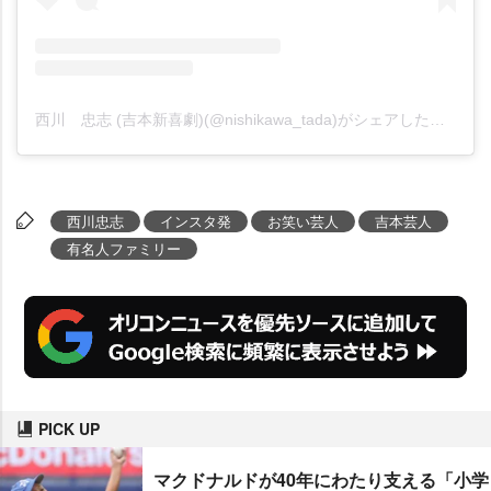
西川 忠志 (吉本新喜劇)(@nishikawa_tada)がシェアした投稿
西川忠志
インスタ発
お笑い芸人
吉本芸人
有名人ファミリー
PICK UP
マクドナルドが40年にわたり支える「小学