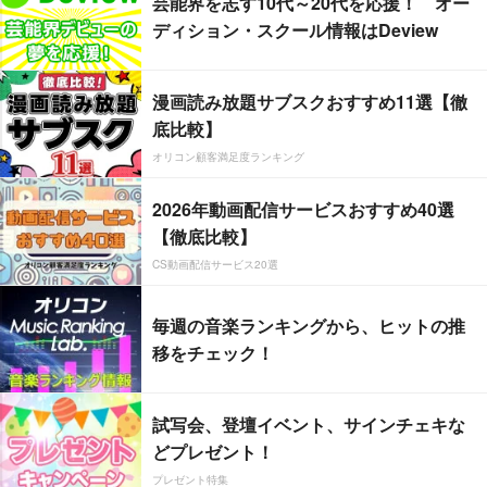
芸能界を志す10代～20代を応援！ オー
ディション・スクール情報はDeview
漫画読み放題サブスクおすすめ11選【徹
底比較】
オリコン顧客満足度ランキング
2026年動画配信サービスおすすめ40選
【徹底比較】
CS動画配信サービス20選
毎週の音楽ランキングから、ヒットの推
移をチェック！
試写会、登壇イベント、サインチェキな
どプレゼント！
プレゼント特集