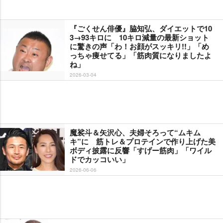
『ごくせん俳優』脇知弘、ダイエットで10
3→93キロに 10キロ減量の最新ショット
に驚きの声「わ！お顔がスッキリ!!」「め
っちゃ痩せてる」「筋肉質になりましたよ
ね」
2026-03-04
魔裟斗＆矢沢心、夫婦そろって“ムキム
キ”に 筋トレ＆プロテインで作り上げた美
ボディ披露に反響「すげー筋肉」「ワイル
ドでカッコいい」
2026-06-06