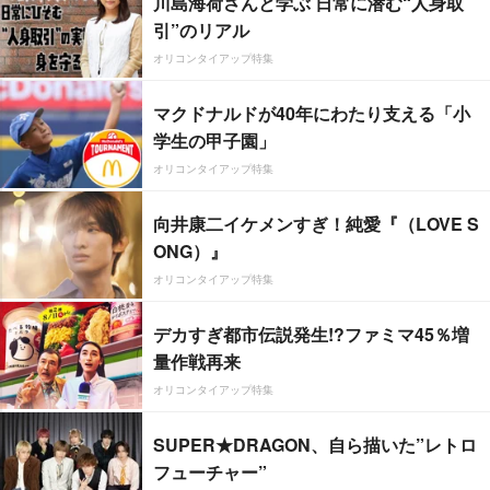
川島海荷さんと学ぶ 日常に潜む“人身取
引”のリアル
オリコンタイアップ特集
マクドナルドが40年にわたり支える「小
学生の甲子園」
オリコンタイアップ特集
向井康二イケメンすぎ！純愛『（LOVE S
ONG）』
オリコンタイアップ特集
デカすぎ都市伝説発生!?ファミマ45％増
量作戦再来
オリコンタイアップ特集
SUPER★DRAGON、自ら描いた”レトロ
フューチャー”