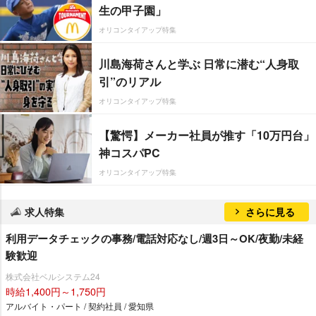
生の甲子園」
オリコンタイアップ特集
川島海荷さんと学ぶ 日常に潜む“人身取
引”のリアル
オリコンタイアップ特集
【驚愕】メーカー社員が推す「10万円台」
神コスパPC
オリコンタイアップ特集
求人特集
さらに見る
利用データチェックの事務/電話対応なし/週3日～OK/夜勤/未経
験歓迎
株式会社ベルシステム24
時給1,400円～1,750円
アルバイト・パート / 契約社員 / 愛知県