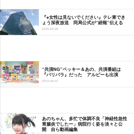
『※女性は見ないでください』テレ東でき
ょう深夜放送 同局公式が“続報”伝える
2026-06-08
“共演NG”ベッキー＆あの、共演番組は
『バリバラ』だった アルピーも出演
2023-09-22
あのちゃん、多忙で体調不良「神経性急性
胃腸炎でしたー」病院行く姿を淡々と公
開 自ら動画編集