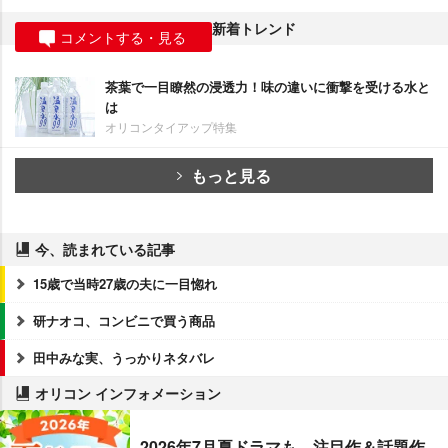
新着トレンド
コメントする・見る
茶葉で一目瞭然の浸透力！味の違いに衝撃を受ける水と
は
オリコンタイアップ特集
もっと見る
今、読まれている記事
15歳で当時27歳の夫に一目惚れ
研ナオコ、コンビニで買う商品
田中みな実、うっかりネタバレ
オリコン インフォメーション
2026年7月夏ドラマも、注目作＆話題作