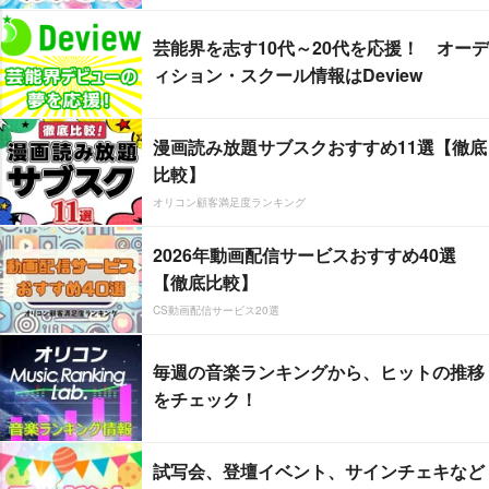
芸能界を志す10代～20代を応援！ オーデ
ィション・スクール情報はDeview
漫画読み放題サブスクおすすめ11選【徹底
比較】
オリコン顧客満足度ランキング
2026年動画配信サービスおすすめ40選
【徹底比較】
CS動画配信サービス20選
毎週の音楽ランキングから、ヒットの推移
をチェック！
試写会、登壇イベント、サインチェキなど