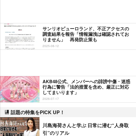
サンリオピューロランド、不正アクセスの
調査結果を報告「情報漏洩は確認されてお
りません」 再発防止策も
2025-08-12
AKB48公式、メンバーへの誹謗中傷・迷惑
行為に警告「法的措置を含め、厳正に対応
してまいります」
2026-07-17
話題の特集をPICK UP！
川島海荷さんと学ぶ 日常に潜む“人身取
引”のリアル