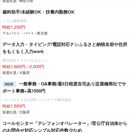
派遣社員 / 神奈川県
歯科助手/未経験OK・扶養内勤務OK
じりん歯科医院
時給1,230円
アルバイト・パート / 東京都
データ入力・タイピング/電話対応ナシふるさと納税名前や住所
をもくもく入力work
株式会社トライバルユニット
時給1,600円～2,000円
派遣社員 / 大阪府
一般事務・OA事務/週3日程度在宅あり淀屋橋商社でサ
NEW
ポート事務+高1550円
パーソルエクセルHRパートナーズ株式会社
時給1,550円
派遣社員 / 大阪府
コールセンター「テレフォンオペレーター」/官公庁自治体から
のお問合せ対応シンプル対応件数少なめ