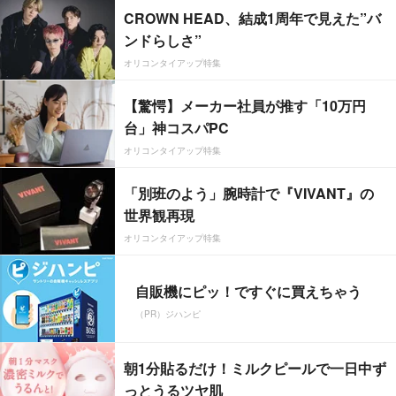
CROWN HEAD、結成1周年で見えた”バ
ンドらしさ”
オリコンタイアップ特集
【驚愕】メーカー社員が推す「10万円
台」神コスパPC
オリコンタイアップ特集
「別班のよう」腕時計で『VIVANT』の
世界観再現
オリコンタイアップ特集
自販機にピッ！ですぐに買えちゃう
（PR）ジハンピ
朝1分貼るだけ！ミルクピールで一日中ず
っとうるツヤ肌