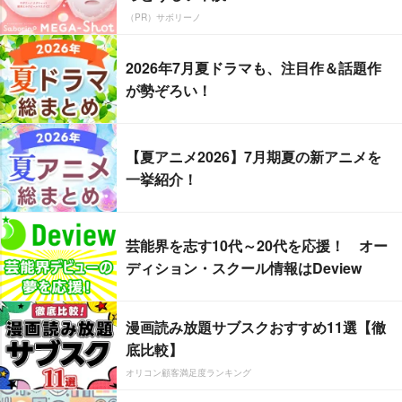
（PR）サボリーノ
2026年7月夏ドラマも、注目作＆話題作
が勢ぞろい！
【夏アニメ2026】7月期夏の新アニメを
一挙紹介！
芸能界を志す10代～20代を応援！ オー
ディション・スクール情報はDeview
漫画読み放題サブスクおすすめ11選【徹
底比較】
オリコン顧客満足度ランキング