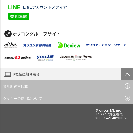
LINEアカウントメディア
PC版に切り替え
禁無断複写転載
クッキーの使用について
© oricon ME inc.
JASRAC許諾番号：
9009642140Y38026