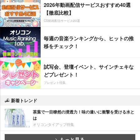
2026年動画配信サービスおすすめ40選
【徹底比較】
CS動画配信サービス20選
毎週の音楽ランキングから、ヒットの推
移をチェック！
試写会、登壇イベント、サインチェキな
どプレゼント！
プレゼント特集
新着トレンド
茶葉で一目瞭然の浸透力！味の違いに衝撃を受ける水と
は
オリコンタイアップ特集
もっと見る