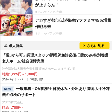
が止まらん！
オリコンタイアップ特集
デカすぎ都市伝説発生!?ファミマ45％増量
作戦再来
オリコンタイアップ特集
求人特集
さらに見る
「週3から可」調理スタッフ/調理師免許必須/日勤のみ/特別養護
老人ホーム/社会保障完備
社会福祉法人湘光会/特別養護老人ホーム まほろばの家
時給1,225円～1,300円
アルバイト・パート / 神奈川県
一般事務・OA事務/土日祝休み・外出あり 業界大手冷凍
NEW
機の点検のサポート
アデコ株式会社
時給1,700円～