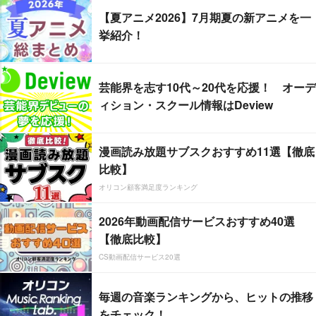
【夏アニメ2026】7月期夏の新アニメを一
挙紹介！
芸能界を志す10代～20代を応援！ オーデ
ィション・スクール情報はDeview
漫画読み放題サブスクおすすめ11選【徹底
比較】
オリコン顧客満足度ランキング
2026年動画配信サービスおすすめ40選
【徹底比較】
CS動画配信サービス20選
毎週の音楽ランキングから、ヒットの推移
をチェック！