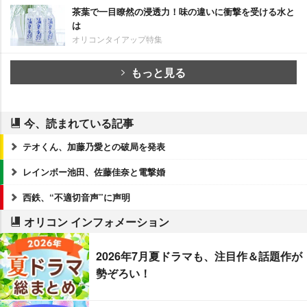
茶葉で一目瞭然の浸透力！味の違いに衝撃を受ける水と
は
オリコンタイアップ特集
もっと見る
今、読まれている記事
テオくん、加藤乃愛との破局を発表
レインボー池田、佐藤佳奈と電撃婚
西鉄、“不適切音声”に声明
オリコン インフォメーション
2026年7月夏ドラマも、注目作＆話題作が
勢ぞろい！