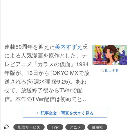
連載50周年を迎えた
美内すずえ
氏
による人気漫画を原作とした、テ
レビアニメ『ガラスの仮面』1984
拡大する
年版が、13日からTOKYO MXで放
送される(毎週水曜 後9:25)。あわ
せて、放送終了後からTVerで配
信。本作のTVer配信は初めてとな
る。
記事全文・写真を大きく見る
配信サービス
TVer
アニメ
白泉社