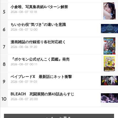
小倉唯、写真集表紙4パターン解禁
5
2026-08-07 10:18
ちいかわ役“気づき”の違いを意識
6
2026-08-07 12:00
漫画雑誌の付録巡り各社対応続く
7
2026-08-06 19:20
『ポケモン公式ぜんこく図鑑』発売
8
2026-08-07 00:11
ベイブレードX 最新話にネット衝撃
9
2026-08-07 19:03
BLEACH 死闘展開の第43話あらすじ
10
2026-08-07 20:00