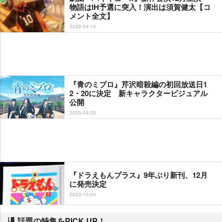
物語はIH予選に突入！演出は須賀健太【コ
メント全文】
2026-04-14
『青のミブロ』芹沢暗殺編の初回放送日1
2・20に決定 新キャラクタービジュアル
公開
2025-08-20
『ドラえもんプラス』9年ぶり新刊、12月
に発売決定
2023-10-04
話題の特集をPICK UP！