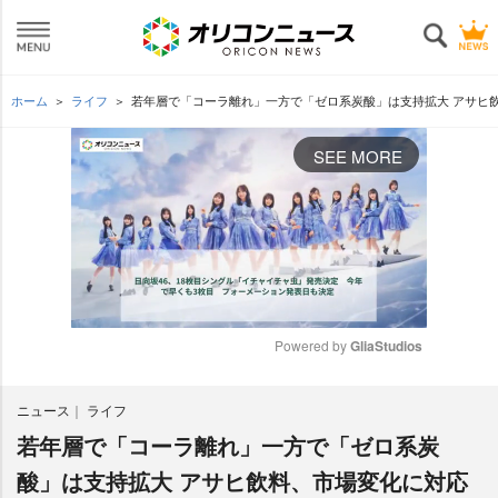
ホーム
ライフ
若年層で「コーラ離れ」一方で「ゼロ系炭酸」は支持拡大 アサヒ
SEE MORE
Powered by 
GliaStudios
M
ニュース
ライフ
u
t
若年層で「コーラ離れ」一方で「ゼロ系炭
e
酸」は支持拡大 アサヒ飲料、市場変化に対応