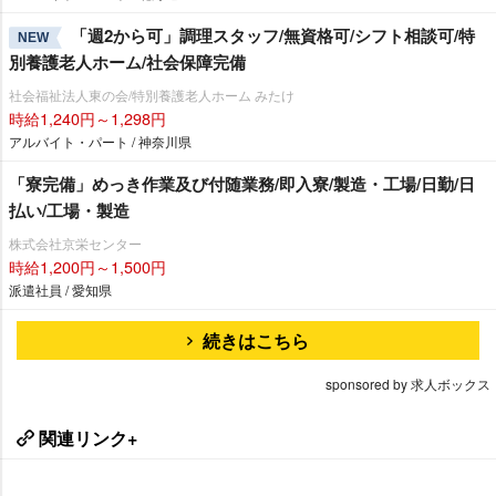
「週2から可」調理スタッフ/無資格可/シフト相談可/特
NEW
別養護老人ホーム/社会保障完備
社会福祉法人東の会/特別養護老人ホーム みたけ
時給1,240円～1,298円
アルバイト・パート / 神奈川県
「寮完備」めっき作業及び付随業務/即入寮/製造・工場/日勤/日
払い/工場・製造
株式会社京栄センター
時給1,200円～1,500円
派遣社員 / 愛知県
続きはこちら
sponsored by 求人ボックス
関連リンク+