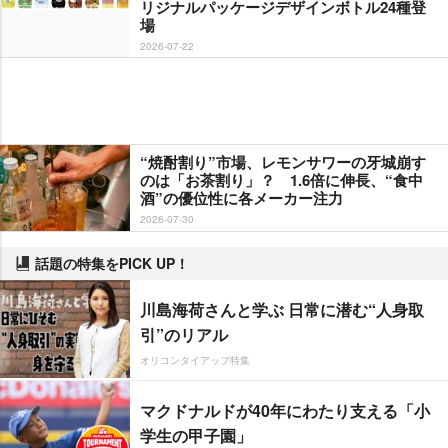
リジナルパッケージデザインボトル24種登
場
2026-07-22
“焼酎割り”市場、レモンサワーの牙城崩す
のは「お茶割り」？ 1.6倍に伸長、“食中
酒”の優位性に各メーカー注力
2026-07-30
話題の特集をPICK UP！
川島海荷さんと学ぶ 日常に潜む“人身取
引”のリアル
オリコンタイアップ特集
マクドナルドが40年にわたり支える「小
学生の甲子園」