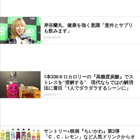
岸谷蘭丸、健康を強く意識「意外とサプリ
も飲みます」
2026-05-08
1本336キロカロリーの『高糖度炭酸』でス
トレスを“溶解する” 現代ならではの解消
法に着目「1人でダラダラするシーンに」
2026-03-17
サントリー×映画『ちいかわ』第2弾
「C．C．レモン」など人気ドリンクからオ