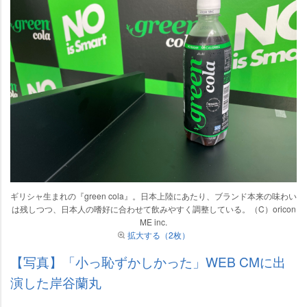
ギリシャ生まれの『green cola』。日本上陸にあたり、ブランド本来の味わい
は残しつつ、日本人の嗜好に合わせて飲みやすく調整している。（C）oricon
ME inc.
拡大する（2枚）
【写真】「小っ恥ずかしかった」WEB CMに出
演した岸谷蘭丸