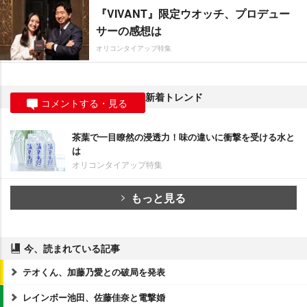
『VIVANT』限定ウオッチ、プロデュー
サーの感想は
オリコンタイアップ特集
新着トレンド
コメントする・見る
茶葉で一目瞭然の浸透力！味の違いに衝撃を受ける水と
は
オリコンタイアップ特集
もっと見る
今、読まれている記事
テオくん、加藤乃愛との破局を発表
レインボー池田、佐藤佳奈と電撃婚