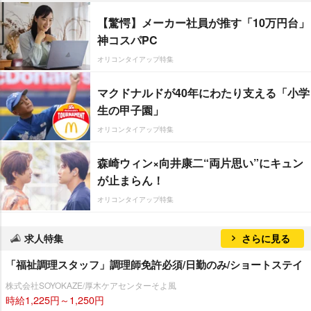
【驚愕】メーカー社員が推す「10万円台」
神コスパPC
オリコンタイアップ特集
マクドナルドが40年にわたり支える「小学
生の甲子園」
オリコンタイアップ特集
森崎ウィン×向井康二“両片思い”にキュン
が止まらん！
オリコンタイアップ特集
求人特集
さらに見る
「福祉調理スタッフ」調理師免許必須/日勤のみ/ショートステイ
株式会社SOYOKAZE/厚木ケアセンターそよ風
時給1,225円～1,250円