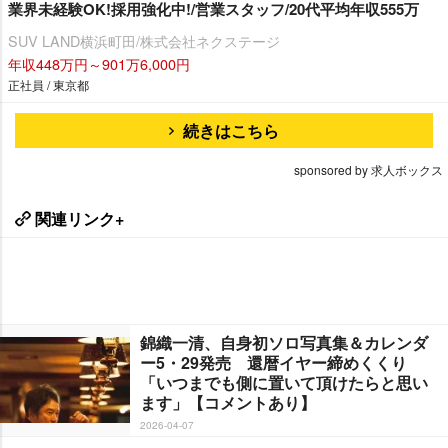
業界未経験OK!採用強化中!/営業スタッフ/20代平均年収555万
SUV LAND横浜町田/株式会社ネクステージ
年収448万円～901万6,000円
正社員 / 東京都
続きはこちら
sponsored by 求人ボックス
関連リンク+
錦織一清、自身初ソロ写真集＆カレンダ
ー5・29発売 還暦イヤー締めくくり
「いつまでも側に置いて頂けたらと思い
ます」【コメントあり】
2026-04-07