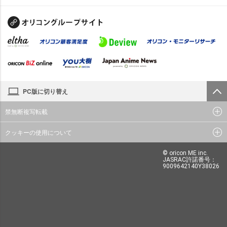
PC版に切り替え
禁無断複写転載
クッキーの使用について
© oricon ME inc.
JASRAC許諾番号：
9009642140Y38026