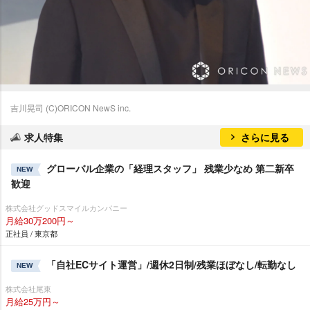
吉川晃司 (C)ORICON NewS inc.
求人特集
さらに見る
グローバル企業の「経理スタッフ」 残業少なめ 第二新卒
NEW
歓迎
株式会社グッドスマイルカンパニー
月給30万200円～
正社員 / 東京都
「自社ECサイト運営」/週休2日制/残業ほぼなし/転勤なし
NEW
株式会社尾東
月給25万円～