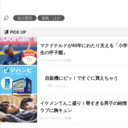
吉川晃司
病気・けが
PICK UP
マクドナルドが40年にわたり支える「小学
生の甲子園」
オリコンタイアップ特集
自販機にピッ！ですぐに買えちゃう
（PR）ジハンピ
イケメンてんこ盛り！尊すぎる男子の純情
ラブに胸キュン
オリコンタイアップ特集