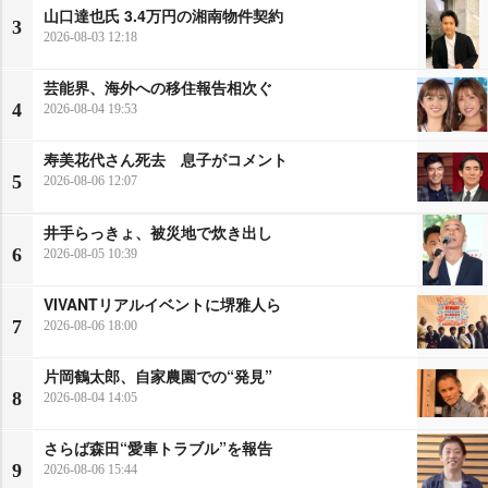
山口達也氏 3.4万円の湘南物件契約
3
2026-08-03 12:18
芸能界、海外への移住報告相次ぐ
4
2026-08-04 19:53
寿美花代さん死去 息子がコメント
5
2026-08-06 12:07
井手らっきょ、被災地で炊き出し
6
2026-08-05 10:39
VIVANTリアルイベントに堺雅人ら
7
2026-08-06 18:00
片岡鶴太郎、自家農園での“発見”
8
2026-08-04 14:05
さらば森田“愛車トラブル”を報告
9
2026-08-06 15:44