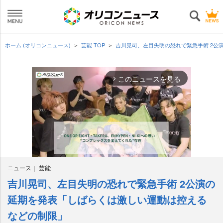
ホーム (オリコンニュース)
芸能 TOP
吉川晃司、左目失明の恐れで緊急手術 2公
このニュースを見る
arrow_forward_ios
ニュース
芸能
吉川晃司、左目失明の恐れで緊急手術 2公演の
M
u
延期を発表「しばらくは激しい運動は控える
t
などの制限」
e