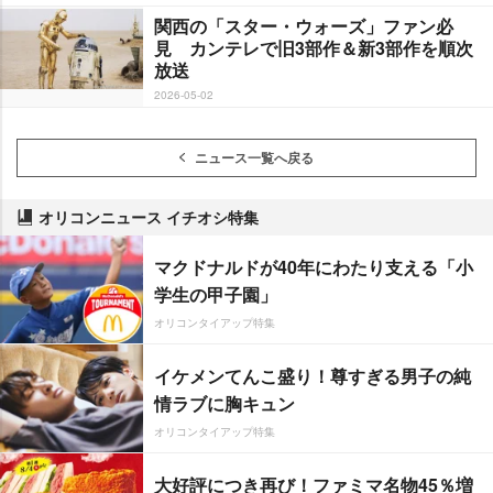
関西の「スター・ウォーズ」ファン必
見 カンテレで旧3部作＆新3部作を順次
放送
2026-05-02
ニュース一覧へ戻る
オリコンニュース イチオシ特集
マクドナルドが40年にわたり支える「小
学生の甲子園」
オリコンタイアップ特集
イケメンてんこ盛り！尊すぎる男子の純
情ラブに胸キュン
オリコンタイアップ特集
大好評につき再び！ファミマ名物45％増