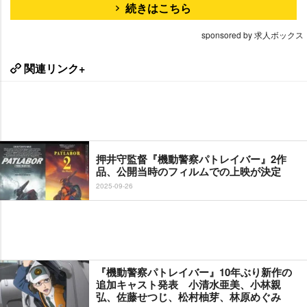
続きはこちら
sponsored by 求人ボックス
関連リンク+
押井守監督『機動警察パトレイバー』2作
品、公開当時のフィルムでの上映が決定
2025-09-26
『機動警察パトレイバー』10年ぶり新作の
追加キャスト発表 小清水亜美、小林親
弘、佐藤せつじ、松村柚芽、林原めぐみ