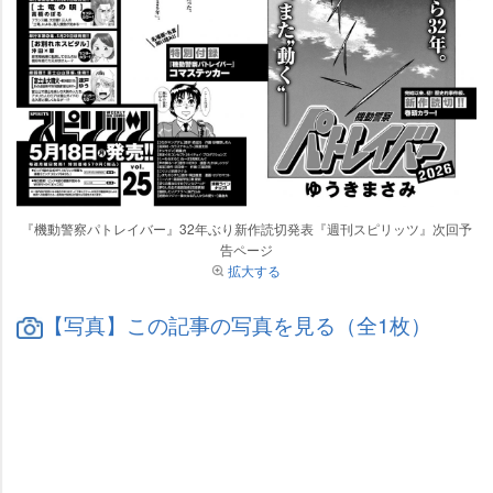
『機動警察パトレイバー』32年ぶり新作読切発表『週刊スピリッツ』次回予
告ページ
拡大する
【写真】この記事の写真を見る（全1枚）