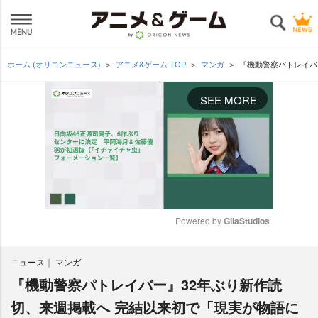
ホーム (オリコンニュース)
アニメ&ゲーム TOP
マンガ
『機動警察パトレイバ
SEE MORE
Powered by 
GliaStudios
M
ニュース
マンガ
u
t
『機動警察パトレイバー』32年ぶり新作読
e
切、来週掲載へ 完結以来初で「現実が物語に