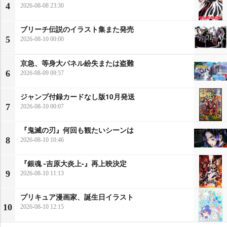
4
2026-08-08 23:30
ブリーチ伝説のイラスト集また発売
5
2026-08-10 00:00
京急、等身大パネル紛失または盗難
6
2026-08-09 09:57
ジャンプ付録カードなし版10月発送
7
2026-08-10 00:07
『鬼滅の刃』何回も観たいシーンは
8
2026-08-10 10:46
『銀魂 -吉原大炎上-』再上映決定
9
2026-08-10 11:13
プリキュア漫画家、誕生日イラスト
10
2026-08-10 12:15