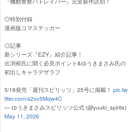
『機動警察パトレイバー』完全新作読切！
◎特別付録
漫画版コマステッカー
◎記事
新シリーズ『EZY』紹介記事！
出渕裕氏に聞く必見ポイント&ゆうきまさみ氏の
初出しキャラデザラフ
5/18発売「週刊スピリッツ」25号に掲載！
pic.tw
itter.com/a2xv5Mqw4C
— ゆうきまさみスピリッツ公式 (@yuuki_spirits)
May 11, 2026