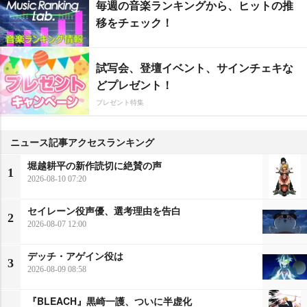
毎週の音楽ランキングから、ヒットの推
移をチェック！
試写会、登壇イベント、サインチェキな
どプレゼント！
プレゼント特集
ニュース記事アクセスランキング
堀越耕平の新作読切に絶賛の声
1
2026-08-10 07:20
セイレーン役声優、選考理由を告白
2
2026-08-07 12:00
デッチ・アゲイン役は
3
2026-08-09 08:58
『BLEACH』黒崎一護、ついに半虚化