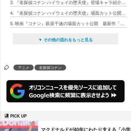
3. 『名探偵コナン ハイウェイの堕天使』登場キャラ紹介 萩原千速の設定画も公開
4. 『名探偵コナン ハイウェイの堕天使』場面カット公開 コナン君や萩原千速ら続々
5. 映画『コナン』萩原千速の場面カット公開 最新作「ハイウェイの堕天使」中心人物
▼ その他の流れをもっと見る
アニメ
名探偵コナン
PICK UP
マクドナルドが40年にわたり支える「小学