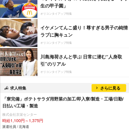
生の甲子園」
オリコンタイアップ特集
イケメンてんこ盛り！尊すぎる男子の純情
ラブに胸キュン
オリコンタイアップ特集
川島海荷さんと学ぶ 日常に潜む“人身取
引”のリアル
オリコンタイアップ特集
求人特集
さらに見る
「寮完備」ポテトサラダ用野菜の加工/即入寮/製造・工場/日勤/
日払い/工場・製造
株式会社京栄センター
時給1,100円～1,375円
派遣社員 / 北海道