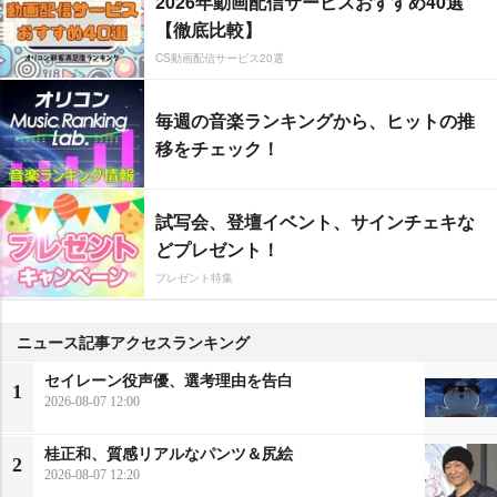
2026年動画配信サービスおすすめ40選
【徹底比較】
CS動画配信サービス20選
毎週の音楽ランキングから、ヒットの推
移をチェック！
試写会、登壇イベント、サインチェキな
どプレゼント！
プレゼント特集
ニュース記事アクセスランキング
セイレーン役声優、選考理由を告白
1
2026-08-07 12:00
桂正和、質感リアルなパンツ＆尻絵
2
2026-08-07 12:20