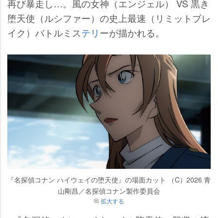
再び暴走し…。風の女神（エンジェル） VS 黒き
堕天使（ルシファー）の史上最速（リミットブレ
イク）バトルミス
テリ
ーが描かれる。
『名探偵コナン ハイウェイの堕天使』の場面カット （C）2026 青
山剛昌／名探偵コナン製作委員会
拡大する