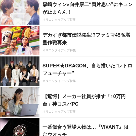
森崎ウィン×向井康二“両片思い”にキュン
が止まらん！
オリコンタイアップ特集
デカすぎ都市伝説発生!?ファミマ45％増
量作戦再来
オリコンタイアップ特集
SUPER★DRAGON、自ら描いた”レトロ
フューチャー”
オリコンタイアップ特集
【驚愕】メーカー社員が推す「10万円
台」神コスパPC
オリコンタイアップ特集
一番似合う登場人物は…『VIVANT』限
定ウオッチ