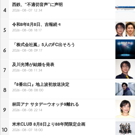
西鉄、“不適切音声”に声明
4
2026-08-07 12:34
令和8年8月8日、吉報続々
5
2026-08-08 18:17
「株式会社嵐」5人のFC出そろう
6
2026-08-08 09:17
及川光博が結婚を発表
7
2026-08-08 11:34
『8番出口』地上波初放送決定
8
2026-08-08 08:00
林田アナ サタデーウオッチ9離れる
9
2026-08-08 22:14
米米CLUB 8月8日より88年間限定企画
10
2026-08-07 18:00