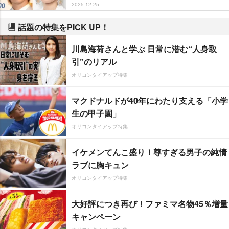
2025-12-25
話題の特集をPICK UP！
川島海荷さんと学ぶ 日常に潜む“人身取
引”のリアル
オリコンタイアップ特集
マクドナルドが40年にわたり支える「小学
生の甲子園」
オリコンタイアップ特集
イケメンてんこ盛り！尊すぎる男子の純情
ラブに胸キュン
オリコンタイアップ特集
大好評につき再び！ファミマ名物45％増量
キャンペーン