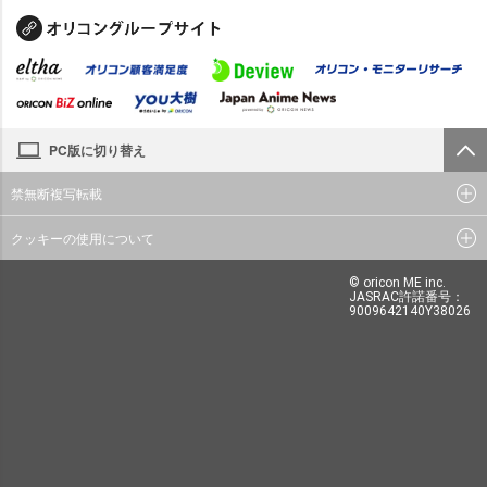
PC版に切り替え
禁無断複写転載
クッキーの使用について
© oricon ME inc.
JASRAC許諾番号：
9009642140Y38026