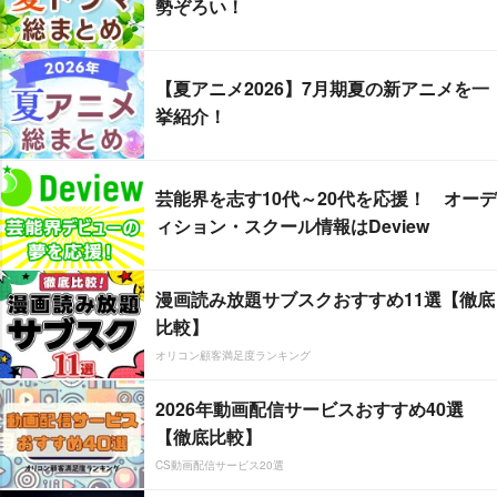
勢ぞろい！
【夏アニメ2026】7月期夏の新アニメを一
挙紹介！
芸能界を志す10代～20代を応援！ オーデ
ィション・スクール情報はDeview
漫画読み放題サブスクおすすめ11選【徹底
比較】
オリコン顧客満足度ランキング
2026年動画配信サービスおすすめ40選
【徹底比較】
CS動画配信サービス20選