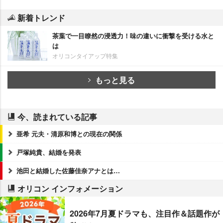
新着トレンド
茶葉で一目瞭然の浸透力！味の違いに衝撃を受ける水と
は
オリコンタイアップ特集
もっと見る
今、読まれている記事
亜希 元夫・清原和博との現在の関係
戸塚純貴、結婚を発表
池田と結婚した佐藤佳奈アナとは…
オリコン インフォメーション
2026年7月夏ドラマも、注目作＆話題作が