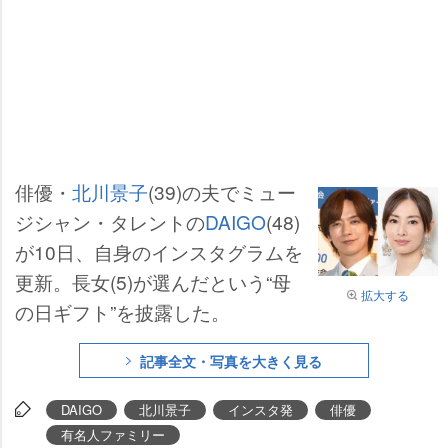
俳優・
北川景子
(39)の夫でミュー
ジシャン・タレントの
DAIGO
(48)
が10日、自身のインスタグラムを
更新。長女(5)が選んだという“母
拡大する
の日ギフト”を披露した。
記事全文・写真を大きく見る
DAIGO
北川景子
インスタ発
俳優
有名人ファミリー