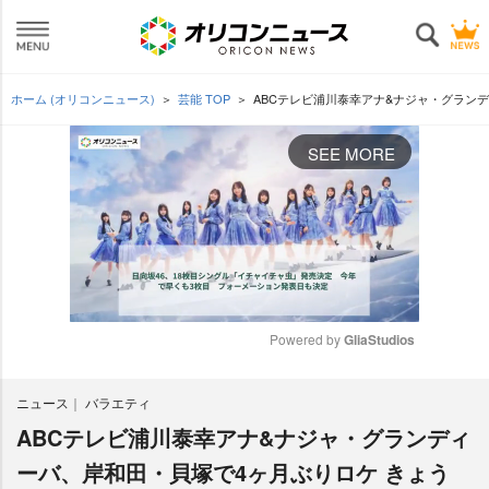
ホーム (オリコンニュース)
芸能 TOP
ABCテレビ浦川泰幸アナ&ナジャ・グラン
SEE MORE
Powered by 
GliaStudios
M
ニュース
バラエティ
u
t
ABCテレビ浦川泰幸アナ&ナジャ・グランディ
e
ーバ、岸和田・貝塚で4ヶ月ぶりロケ きょう