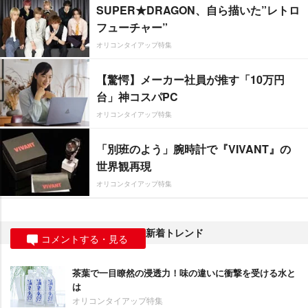
SUPER★DRAGON、自ら描いた”レトロ
フューチャー”
オリコンタイアップ特集
【驚愕】メーカー社員が推す「10万円
台」神コスパPC
オリコンタイアップ特集
「別班のよう」腕時計で『VIVANT』の
世界観再現
オリコンタイアップ特集
新着トレンド
コメントする・見る
茶葉で一目瞭然の浸透力！味の違いに衝撃を受ける水と
は
オリコンタイアップ特集