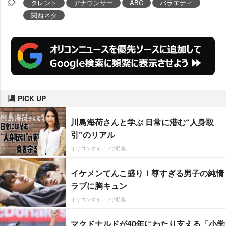
タレント
アナウンサー
ABC
バラエティ
関西ネタ
PICK UP
川島海荷さんと学ぶ 日常に潜む“人身取
引”のリアル
オリコンタイアップ特集
イケメンてんこ盛り！尊すぎる男子の純情
ラブに胸キュン
オリコンタイアップ特集
マクドナルドが40年にわたり支える「小学