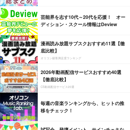
芸能界を志す10代～20代を応援！ オー
ディション・スクール情報はDeview
漫画読み放題サブスクおすすめ11選【徹
底比較】
オリコン顧客満足度ランキング
2026年動画配信サービスおすすめ40選
【徹底比較】
CS動画配信サービス20選
毎週の音楽ランキングから、ヒットの推
移をチェック！
試写会、登壇イベント、サインチェキな