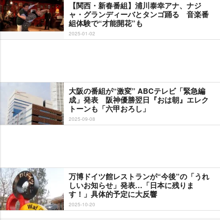
【関西・新春番組】浦川泰幸アナ、ナジ
ャ・グランディーバとタンゴ踊る 音楽番
組体験で“才能開花”も
2025-01-02
大阪の番組が“激変” ABCテレビ「緊急編
成」発表 阪神優勝翌日『おは朝』エレク
トーンも「六甲おろし」
2025-09-08
万博ドイツ館レストランが“今後”の「うれ
しいお知らせ」発表…「日本に残りま
す！」具体的予定に大反響
2025-10-20