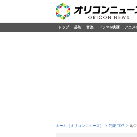
トップ
芸能
音楽
ドラマ&映画
アニメ
ホーム（オリコンニュース）
芸能 TOP
元ジ