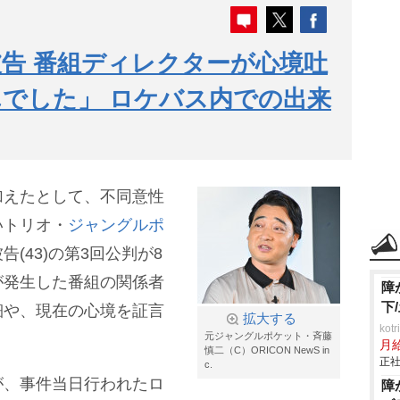
告 番組ディレクターが心境吐
でした」 ロケバス内での出来
加えたとして、不同意性
いトリオ・
ジャングルポ
告(43)の第3回公判が8
が発生した番組の関係者
障
下
細や、現在の心境を証言
拡大する
ko
元ジャングルポケット・斉藤
月
慎二（C）ORICON NewS in
正社
c.
が、事件当日行われたロ
障