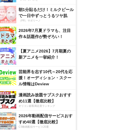
朝1分貼るだけ！ミルクピール
で一日中ずっとうるツヤ肌
（PR）サボリーノ
2026年7月夏ドラマも、注目
作＆話題作が勢ぞろい！
【夏アニメ2026】7月期夏の
新アニメを一挙紹介！
芸能界を志す10代～20代を応
援！オーディション・スクー
ル情報はDeview
漫画読み放題サブスクおすす
め11選【徹底比較】
オリコン顧客満足度ランキング
2026年動画配信サービスおす
すめ40選【徹底比較】
CS動画配信サービス20選