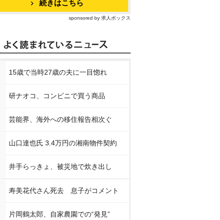
続きはこちら
sponsored by 求人ボックス
15歳で当時27歳の夫に一目惚れ
研ナオコ、コンビニで買う商品
芸能界、海外への移住報告相次ぐ
山口達也氏 3.4万円の湘南物件契約
井手らっきょ、被災地で炊き出し
寿美花代さん死去 息子がコメント
片岡鶴太郎、自家農園での“発見”