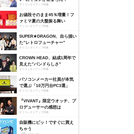
オリコンタイアップ特集
お値段そのまま45％増量！フ
ァミマ夏の大盤振る舞い
オリコンタイアップ特集
SUPER★DRAGON、自ら描い
た”レトロフューチャー”
オリコンタイアップ特集
CROWN HEAD、結成1周年で
見えた”バンドらしさ”
オリコンタイアップ特集
パソコンメーカー社員が本気
で選ぶ「10万円台PC3選」
オリコンタイアップ特集
『VIVANT』限定ウオッチ、プ
ロデューサーの感想は
オリコンタイアップ特集
自販機にピッ！ですぐに買え
ちゃう
（PR）ジハンピ