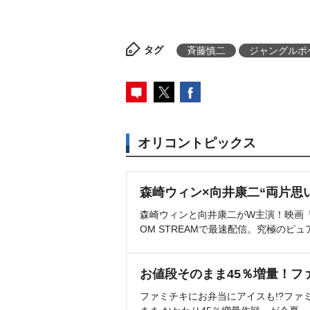
タグ
斉藤慎二
ジャングルポ
オリコントピックス
森崎ウィン×向井康二“両片思
森崎ウィンと向井康二がW主演！映画『（L
OM STREAMで最速配信。究極のピュ
お値段そのまま45％増量！フ
ファミチキにお弁当にアイスも!?ファ