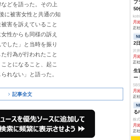
ブ
緯などを語った。その上
5
後に被害女性と共通の知
ko
月
性被害を訴えていること
正社
に女性からも同様の訴え
N
2
んでした」と当時を振り
沢
した行為が行われたこと
月
正社
うことになること、起こ
生
じられない」と語った。
ー
SB
月給
記事全文
正社
N
る
株式
月
正社