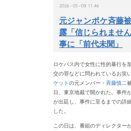
2026-05-08 11:46
元ジャンポケ斉藤被
露「信じられません
事に「前代未聞」
ロケバス内で女性に性的暴行を
交の罪などに問われているお笑
ケット
の元メンバー・
斉藤慎二
被
日、東京地裁で開かれた。事件
が出廷し、事件に至るまでの詳
した。
この日は、番組のディレクター