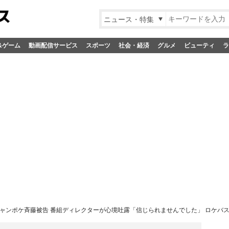
ニュース・特集
&ゲーム
動画配信サービス
スポーツ
社会・経済
グルメ
ビューティ
ラ
ャンポケ斉藤被告 番組ディレクターが心境吐露「信じられませんでした」 ロケバ