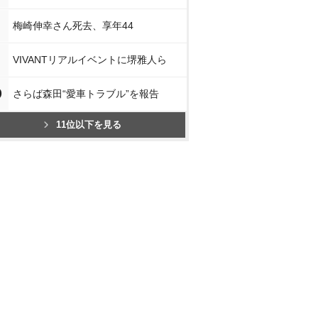
梅崎伸幸さん死去、享年44
VIVANTリアルイベントに堺雅人ら
0
さらば森田“愛車トラブル”を報告
11位以下を見る