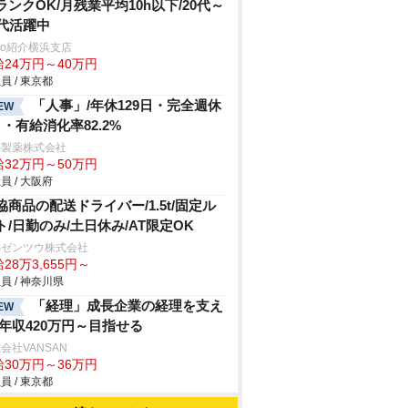
ランクOK/月残業平均10h以下/20代～
0代活躍中
trio紹介横浜支店
給24万円～40万円
員 / 東京都
「人事」/年休129日・完全週休
EW
日・有給消化率82.2%
井製薬株式会社
給32万円～50万円
員 / 大阪府
協商品の配送ドライバー/1.5t/固定ル
ト/日勤のみ/土日休み/AT限定OK
Sゼンツウ株式会社
28万3,655円～
員 / 神奈川県
「経理」成長企業の経理を支え
EW
/年収420万円～目指せる
会社VANSAN
給30万円～36万円
員 / 東京都