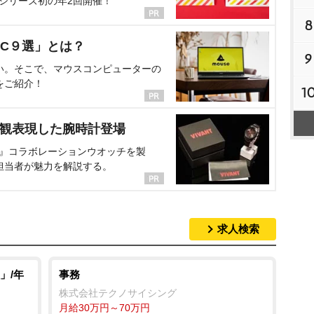
、シリーズ初の年2回開催！
8
C９選」とは？
9
い。そこで、マウスコンピューターの
をご紹介！
1
界観表現した腕時計登場
NT』コラボレーションウオッチを製
担当者が魅力を解説する。
求人検索
」/年
事務
株式会社テクノサイシング
月給30万円～70万円