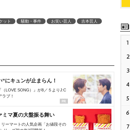
ケット
騒動・事件
お笑い芸人
吉本芸人
1
2
3
い”にキュンが止まらん！
4
OVE SONG）』が8／５よりJ:C
アラブ！
5
6
ァミマ夏の大盤振る舞い
ミリーマートの人気企画「お値段その
7