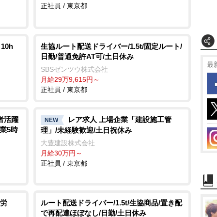
正社員 / 東京都
10h
生協ルート配送ドライバー/1.5t/固定ルート/
日勤/普通免許AT可/土日休み
最
SBSゼンツウ株式会社
月給29万9,615円～
正社員 / 東京都
者活躍
レア求人 上場企業「建設施工管
NEW
残業5時
理」/未経験歓迎/土日祝休み
大豊建設株式会社
月給30万円～
正社員 / 東京都
労
ルート配送ドライバー/1.5t/生協商品/置き配
で再配達ほぼなし/日勤/土日休み