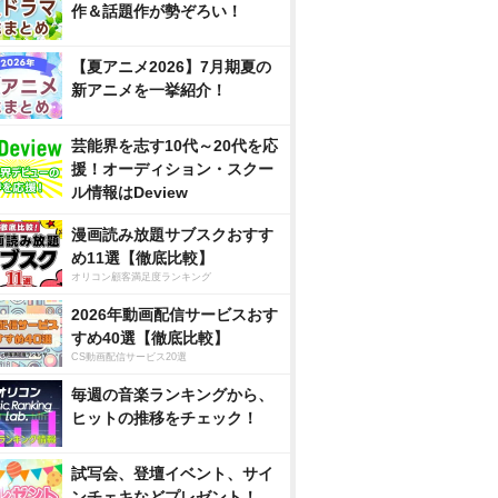
作＆話題作が勢ぞろい！
【夏アニメ2026】7月期夏の
新アニメを一挙紹介！
芸能界を志す10代～20代を応
援！オーディション・スクー
ル情報はDeview
漫画読み放題サブスクおすす
め11選【徹底比較】
オリコン顧客満足度ランキング
2026年動画配信サービスおす
すめ40選【徹底比較】
CS動画配信サービス20選
毎週の音楽ランキングから、
ヒットの推移をチェック！
試写会、登壇イベント、サイ
ンチェキなどプレゼント！