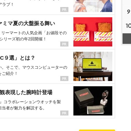
アラブ！
9
ァミマ夏の大盤振る舞い
1
ミリーマートの人気企画「お値段その
、シリーズ初の年2回開催！
C９選」とは？
い。そこで、マウスコンピューターの
をご紹介！
界観表現した腕時計登場
NT』コラボレーションウオッチを製
担当者が魅力を解説する。