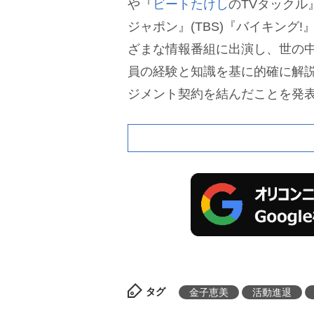
『
ビートたけし
のTVタックル
ジャポン』(TBS)『バイキング!
ざまな情報番組に出演し、世の
員の経験と知識を基に的確に解説
ジメント契約を結んだことを発
院議員の宮崎謙介氏。
タグ
金子恵美
活動進退