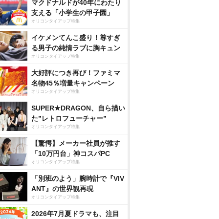
マクドナルドが40年にわたり
支える「小学生の甲子園」
オリコンタイアップ特集
イケメンてんこ盛り！尊すぎ
る男子の純情ラブに胸キュン
オリコンタイアップ特集
大好評につき再び！ファミマ
名物45％増量キャンペーン
オリコンタイアップ特集
SUPER★DRAGON、自ら描い
た”レトロフューチャー”
オリコンタイアップ特集
【驚愕】メーカー社員が推す
「10万円台」神コスパPC
オリコンタイアップ特集
「別班のよう」腕時計で『VIV
ANT』の世界観再現
オリコンタイアップ特集
2026年7月夏ドラマも、注目