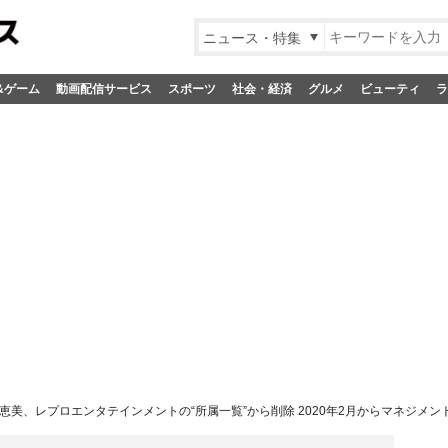
ニュース・特集
&ゲーム
動画配信サービス
スポーツ
社会・経済
グルメ
ビューティ
ラ
恵美、レプロエンタテインメントの“所属一覧”から削除 2020年2月からマネジメン