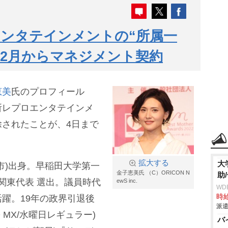
ンタテインメントの“所属一
0年2月からマネジメント契約
恵美
氏のプロフィール
所レプロエンタテインメ
されたことが、4日まで
拡大する
大
市)出身。早稲田大学第一
金子恵美氏 （C）ORICON N
助
 関東代表 選出。議員時代
ewS inc.
WD
時給
躍。19年の政界引退後
派遣
 MX/水曜日レギュラー)
バ