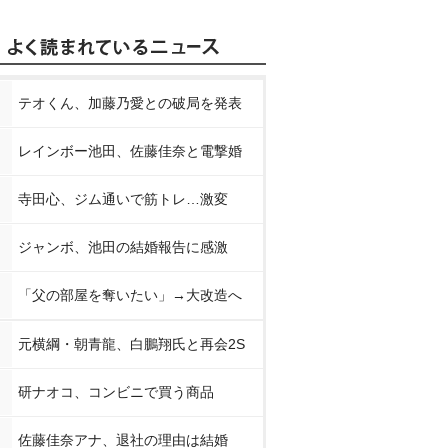
テオくん、加藤乃愛との破局を発表
レインボー池田、佐藤佳奈と電撃婚
寺田心、ジム通いで筋トレ…激変
ジャンボ、池田の結婚報告に感激
「父の部屋を奪いたい」→大改造へ
元横綱・朝青龍、白鵬翔氏と再会2S
研ナオコ、コンビニで買う商品
佐藤佳奈アナ、退社の理由は結婚