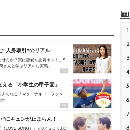
1
2
む“人身取引”のリアル
3
ませんか？実は恋愛や悪質ホスト、S
海荷さんと学ぶリアルな実態。
4
支える「小学生の甲子園」
5
与えられる「マクドナルド・ワッペ
6
指す
7
い”にキュンが止まらん！
8
OVE SONG）』が8／５よりJ:C