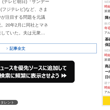
』(テレビ朝日)『サンデー
WD
時給
』(フジテレビ)など、さま
派遣
中が注目する問題を元議
障
株
。20年2月に同社とマネ
年収
表していた。夫は元衆議
アル
基
保
記事全文
WD
時給
派遣
商
ー
日
建デ
時給
アル
タレント