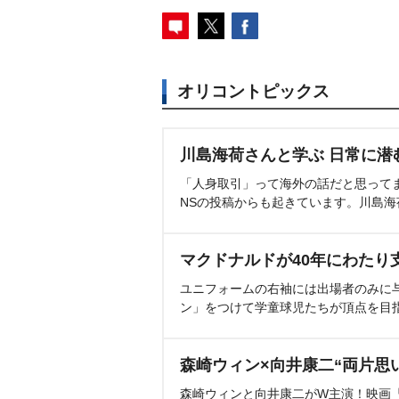
オリコントピックス
川島海荷さんと学ぶ 日常に潜
「人身取引」って海外の話だと思って
NSの投稿からも起きています。川島
マクドナルドが40年にわたり
ユニフォームの右袖には出場者のみに
ン」をつけて学童球児たちが頂点を目
森崎ウィン×向井康二“両片思
森崎ウィンと向井康二がW主演！映画『（L