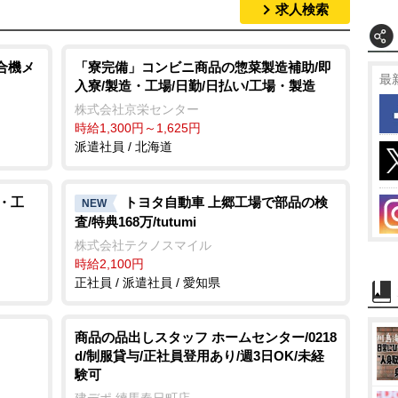
求人検索
合機メ
「寮完備」コンビニ商品の惣菜製造補助/即
最
入寮/製造・工場/日勤/日払い/工場・製造
株式会社京栄センター
時給1,300円～1,625円
派遣社員 / 北海道
・工
トヨタ自動車 上郷工場で部品の検
NEW
査/特典168万/tutumi
株式会社テクノスマイル
時給2,100円
正社員 / 派遣社員 / 愛知県
商品の品出しスタッフ ホームセンター/0218
d/制服貸与/正社員登用あり/週3日OK/未経
験可
建デポ 練馬春日町店