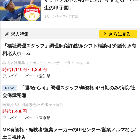
生の甲子園」
オリコンタイアップ特集
求人特集
さらに見る
「福祉調理スタッフ」調理師免許必須/シフト相談可/介護付き有
料老人ホーム
株式会社川島コーポレーション/サニーライフ名古屋
時給1,140円～1,250円
アルバイト・パート / 愛知県
「週3から可」調理スタッフ/無資格可/日勤のみ/病院/社
NEW
会保障完備
医療法人社団崎陽会/日の出ヶ丘病院
時給1,400円
アルバイト・パート / 東京都
MR有資格・経験者/製薬メーカーのDIセンター/営業ノルマなし/
土日祝休み