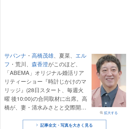
サバンナ
・
高橋茂雄
、夏菜、
エル
フ
・荒川、
森香澄
がこのほど、
「ABEMA」オリジナル婚活リア
リティーショー『時計じかけのマ
リッジ』(28日スタート、毎週火
曜 後10:00)の合同取材に出席。高
橋が、妻・清水みさとと交際開始
拡大する
1週間での出来事を明かした。
記事全文・写真を大きく見る