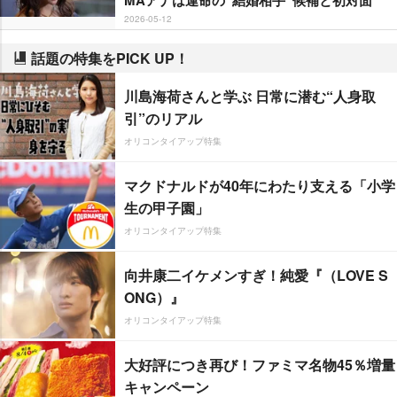
MAアナは運命の“結婚相手”候補と初対面
2026-05-12
話題の特集をPICK UP！
川島海荷さんと学ぶ 日常に潜む“人身取
引”のリアル
オリコンタイアップ特集
マクドナルドが40年にわたり支える「小学
生の甲子園」
オリコンタイアップ特集
向井康二イケメンすぎ！純愛『（LOVE S
ONG）』
オリコンタイアップ特集
大好評につき再び！ファミマ名物45％増量
キャンペーン