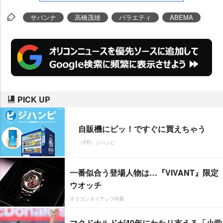
サバンナ
高橋茂雄
バラエティ
ABEMA
PICK UP
自販機にピッ！ですぐに買えちゃう
（PR）ジハンピ
一番似合う登場人物は…『VIVANT』限定
ウオッチ
オリコンタイアップ特集
マクドナルドが40年にわたり支える「小学