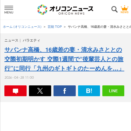
ホーム (オリコンニュース)
芸能 TOP
サバンナ高橋、16歳差の妻・清水みさとと
ニュース
バラエティ
サバンナ高橋、16歳差の妻・清水みさととの
交際初期明かす 交際1週間で“後輩芸人との旅
行”に同行「九州のギトギトのたーめんを…」
2026-04-28 11:00