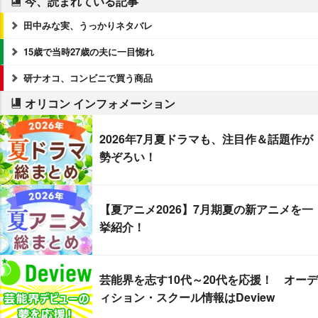
今、読まれている記事
田中みな実、うっかりネタバレ
15歳で当時27歳の夫に一目惚れ
研ナオコ、コンビニで買う商品
オリコン インフォメーション
2026年7月夏ドラマも、注目作＆話題作が
勢ぞろい！
【夏アニメ2026】7月期夏の新アニメを一
挙紹介！
芸能界を志す10代～20代を応援！ オーデ
ィション・スクール情報はDeview