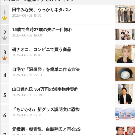
田中みな実、うっかりネタバレ
1
2026-08-05 15:32
15歳で当時27歳の夫に一目惚れ
2
2026-08-05 16:09
研ナオコ、コンビニで買う商品
3
2026-08-05 15:10
自宅で「温泉卵」を簡単に作る方法
4
2026-08-06 15:10
山口達也氏 3.4万円の湘南物件契約
5
2026-08-03 12:18
『ちいかわ』新グッズ説明文に恐怖
6
2026-08-06 12:15
元横綱・朝青龍、白鵬翔氏と再会2S