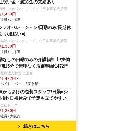
社祝い金・慰労金の支給あり
式会社ジャパンクリエイト北日本事業統括部
1,450円
社員 / 北海道
シンオペレーション/日勤のみ/長期休
あり/週払い可
式会社ジャパンクリエイト北日本事業統括部
1,350円
社員 / 北海道
勤なしの日勤のみの介護福祉士!実働
時間15分で無理なく活躍/時給1472円
医療法人財団 仁医会
1,472円～
バイト・パート / 東京都
凍からあげの包装スタッフ/日勤×シ
ト制×日祝休みで予定も立てやすい
式会社トーコー
1,250円
社員 / 大阪府
続きはこちら