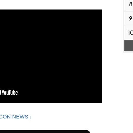
8
9
1
CON NEWS」