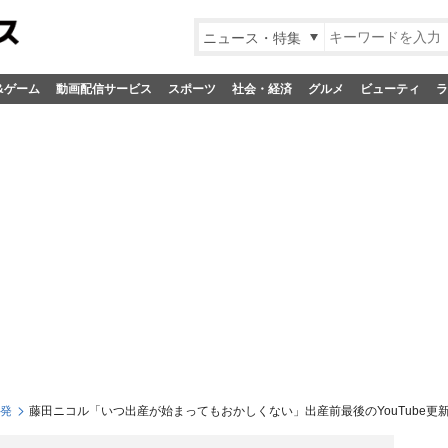
ニュース・特集
&ゲーム
動画配信サービス
スポーツ
社会・経済
グルメ
ビューティ
ラ
S発
藤田ニコル「いつ出産が始まってもおかしくない」出産前最後のYouTube更