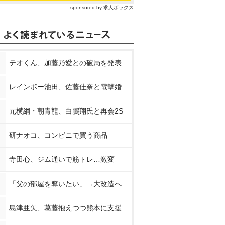
sponsored by 求人ボックス
テオくん、加藤乃愛との破局を発表
レインボー池田、佐藤佳奈と電撃婚
元横綱・朝青龍、白鵬翔氏と再会2S
研ナオコ、コンビニで買う商品
寺田心、ジム通いで筋トレ…激変
「父の部屋を奪いたい」→大改造へ
島津亜矢、葛藤抱えつつ熊本に支援