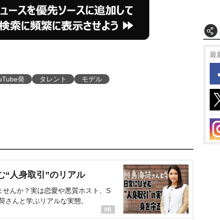
最
uTube発
タレント
モデル
む“人身取引”のリアル
ませんか？実は恋愛や悪質ホスト、S
海荷さんと学ぶリアルな実態。