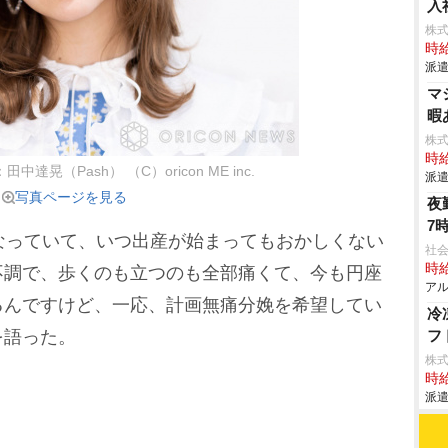
入
株
時給
派遣
マ
暇
株
時給
中達晃（Pash） （C）oricon ME inc.
派遣
写真ページを見る
夜
7
なっていて、いつ出産が始まってもおかしくない
社会
時給
不調で、歩くのも立つのも全部痛くて、今も円座
アル
るんですけど、一応、計画無痛分娩を希望してい
冷
を語った。
フ
株
時給
派遣