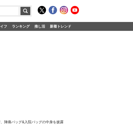
イフ
ランキング
推し活
新着トレンド
新、陣痛バッグ&入院バッグの中身を披露