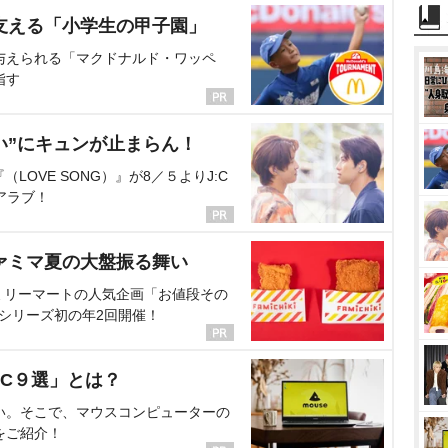
支える「小学生の甲子園」
与えられる「マクドナルド・ワッペ
指す
い”にキュンが止まらん！
OVE SONG）』が8／５よりJ:C
アラブ！
ァミマ夏の大盤振る舞い
ミリーマートの人気企画「お値段その
、シリーズ初の年2回開催！
C９選」とは？
い。そこで、マウスコンピューターの
をご紹介！