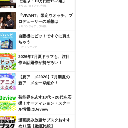
で選ぶ「10万円台PC3選」
オリコンタイアップ特集
『VIVANT』限定ウオッチ、プ
ロデューサーの感想は
オリコンタイアップ特集
自販機にピッ！ですぐに買え
ちゃう
（PR）ジハンピ
2026年7月夏ドラマも、注目
作＆話題作が勢ぞろい！
【夏アニメ2026】7月期夏の
新アニメを一挙紹介！
芸能界を志す10代～20代を応
援！オーディション・スクー
ル情報はDeview
漫画読み放題サブスクおすす
め11選【徹底比較】