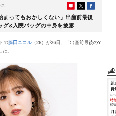
ース
始まってもおかしくない」出産前最後
痛バッグ&入院バッグの中身を披露
トの
藤田ニコル
（28）が26日、「出産前最後のY
した。
組
費
mo
時給
派遣
月