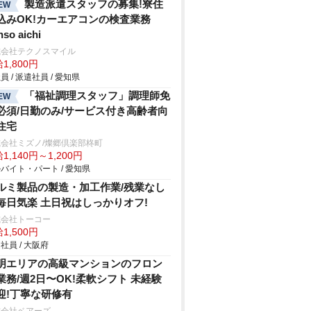
製造派遣スタッフの募集!寮住
EW
込みOK!カーエアコンの検査業務
nso aichi
式会社テクノスマイル
1,800円
員 / 派遣社員 / 愛知県
「福祉調理スタッフ」調理師免
EW
必須/日勤のみ/サービス付き高齢者向
住宅
会社ミズノ/燦郷倶楽部柊町
1,140円～1,200円
バイト・パート / 愛知県
ルミ製品の製造・加工作業/残業なし
毎日気楽 土日祝はしっかりオフ!
式会社トーコー
1,500円
社員 / 大阪府
明エリアの⾼級マンションのフロン
業務/週2⽇〜OK!柔軟シフト 未経験
迎!丁寧な研修有