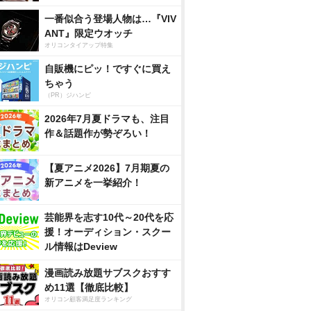
一番似合う登場人物は…『VIV
ANT』限定ウオッチ
オリコンタイアップ特集
自販機にピッ！ですぐに買え
ちゃう
（PR）ジハンピ
2026年7月夏ドラマも、注目
作＆話題作が勢ぞろい！
【夏アニメ2026】7月期夏の
新アニメを一挙紹介！
芸能界を志す10代～20代を応
援！オーディション・スクー
ル情報はDeview
漫画読み放題サブスクおすす
め11選【徹底比較】
オリコン顧客満足度ランキング