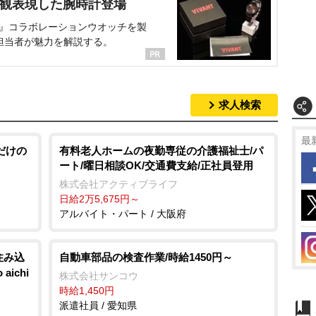
界観表現した腕時計登場
NT』コラボレーションウオッチを製
担当者が魅力を解説する。
求人検索
最
だけの
有料老人ホームの夜勤専従の介護福祉士/パ
ート/曜日相談OK/交通費支給/正社員登用
株式会社アクティブライフ
日給2万5,675円～
アルバイト・パート / 大阪府
住み込
自動車部品の検査作業/時給1450円～
ichi
株式会社サンコウ
時給1,450円
派遣社員 / 愛知県