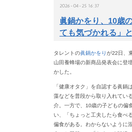
2026-04-25 16:37
眞鍋かをり、10歳
ても気づかれる」
タレントの
眞鍋かをり
が22日、
山田養蜂場の新商品発表会に登
かした。
「健康オタク」を自認する眞鍋
藻などを普段から取り入れてい
介。一方で、10歳の子どもの偏
い、「ちょっと工夫したら食べ
偏食がある。わからないように