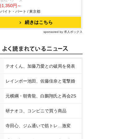
式会社ベアーズ
1,350円～
バイト・パート / 東京都
続きはこちら
sponsored by 求人ボックス
テオくん、加藤乃愛との破局を発表
レインボー池田、佐藤佳奈と電撃婚
元横綱・朝青龍、白鵬翔氏と再会2S
研ナオコ、コンビニで買う商品
寺田心、ジム通いで筋トレ…激変