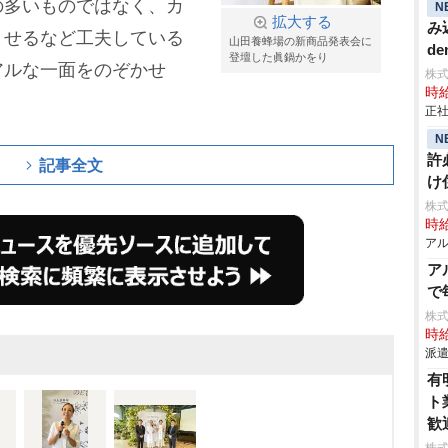
の多いものではなく、カ
N
拡大する
み
ませるなど工夫している
山田養蜂場の新商品発表会に
de
登壇した眞鍋かをり
アルな一面をのぞかせ
株
時給
正社
N
許
記事全文
け
株式
時給
アル
ア
で
株
時給
派遣
有
ト
歓