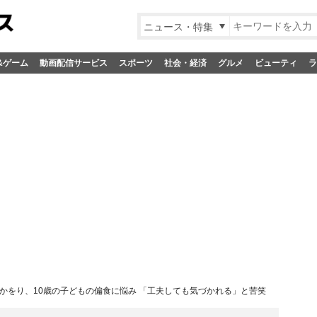
ニュース・特集
&ゲーム
動画配信サービス
スポーツ
社会・経済
グルメ
ビューティ
ラ
かをり、10歳の子どもの偏食に悩み 「工夫しても気づかれる」と苦笑