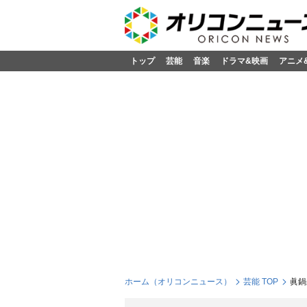
トップ
芸能
音楽
ドラマ&映画
アニメ
ホーム（オリコンニュース）
芸能 TOP
眞鍋