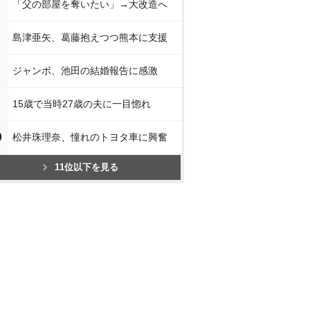
「父の部屋を奪いたい」→大改造へ
島津亜矢、葛藤抱えつつ熊本に支援
ジャンボ、池田の結婚報告に感激
15歳で当時27歳の夫に一目惚れ
0
松井珠理奈、憧れのトヨタ車に興奮
11位以下を見る