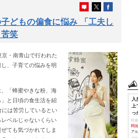
の子どもの偏食に悩み 「工夫し
と苦笑
東京・南青山で行われた
壇し、子育ての悩みを明
は、「蜂蜜やきな粉、海
入
る」と日頃の食生活を紹
上
食には苦労しているとい
っ
るレベルじゃないくらい
社会
時給
混ぜても気づかれてしま
アル