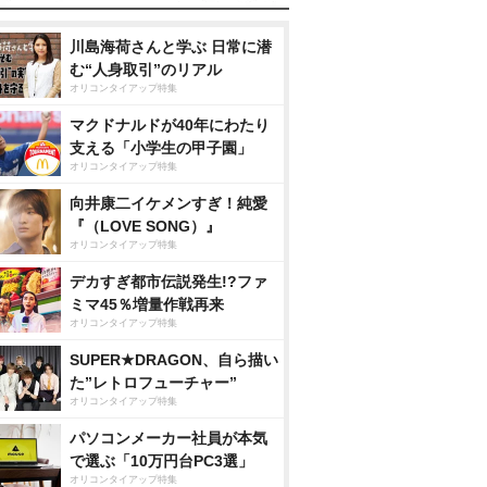
川島海荷さんと学ぶ 日常に潜
む“人身取引”のリアル
オリコンタイアップ特集
マクドナルドが40年にわたり
支える「小学生の甲子園」
オリコンタイアップ特集
向井康二イケメンすぎ！純愛
『（LOVE SONG）』
オリコンタイアップ特集
デカすぎ都市伝説発生!?ファ
ミマ45％増量作戦再来
オリコンタイアップ特集
SUPER★DRAGON、自ら描い
た”レトロフューチャー”
オリコンタイアップ特集
パソコンメーカー社員が本気
で選ぶ「10万円台PC3選」
オリコンタイアップ特集