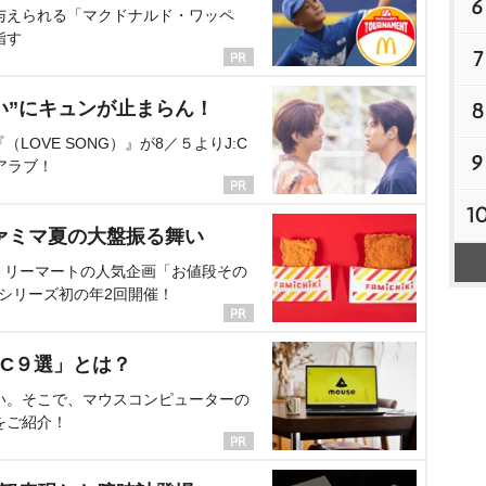
6
与えられる「マクドナルド・ワッペ
指す
7
い”にキュンが止まらん！
8
OVE SONG）』が8／５よりJ:C
9
アラブ！
1
ァミマ夏の大盤振る舞い
ミリーマートの人気企画「お値段その
、シリーズ初の年2回開催！
C９選」とは？
い。そこで、マウスコンピューターの
をご紹介！