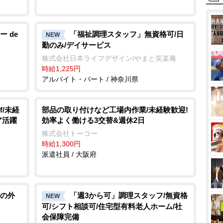
 de
「福祉調理スタッフ」無資格可/日
NEW
勤のみ/デイサービス
株式会社日本ライフデザイン/やまと笑楽庵
時給1,225円
アルバイト・パート / 神奈川県
f/未経
部品の取り付けなど工場内作業/未経験歓迎!
ア活躍
効率よく働ける3交替&週休2日
株式会社トーコー
時給1,300円
派遣社員 / 大阪府
の外
「週3から可」調理スタッフ/無資格
NEW
可/シフト相談可/住宅型有料老人ホーム/社
会保障完備