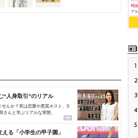
株
時給
アル
1
2
3
む“人身取引”のリアル
ませんか？実は恋愛や悪質ホスト、S
4
海荷さんと学ぶリアルな実態。
5
支える「小学生の甲子園」