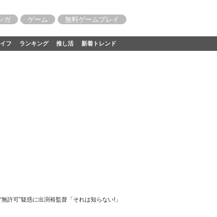
ンガ
ゲーム
無料ゲームプレイ
イフ
ランキング
推し活
新着トレンド
無許可”疑惑に出渕裕監督「それは知らない!」