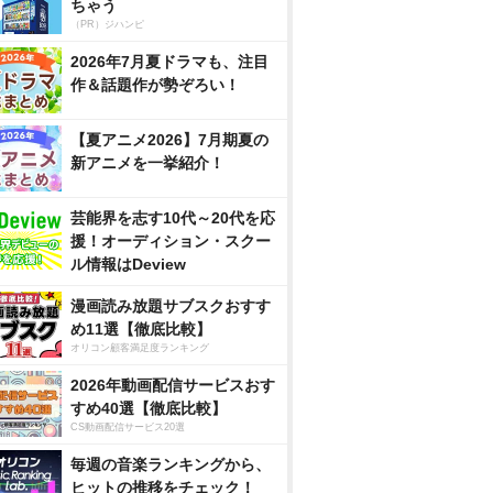
ちゃう
（PR）ジハンピ
2026年7月夏ドラマも、注目
作＆話題作が勢ぞろい！
【夏アニメ2026】7月期夏の
新アニメを一挙紹介！
芸能界を志す10代～20代を応
援！オーディション・スクー
ル情報はDeview
漫画読み放題サブスクおすす
め11選【徹底比較】
オリコン顧客満足度ランキング
2026年動画配信サービスおす
すめ40選【徹底比較】
CS動画配信サービス20選
毎週の音楽ランキングから、
ヒットの推移をチェック！