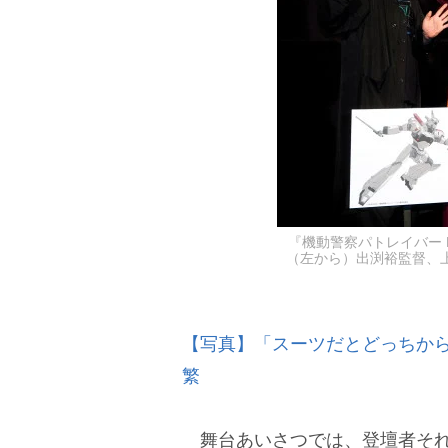
『機動警察パトレイバー E
（左から）出渕裕監督、上
【写真】「スーツだとどっちか
繁
舞台あいさつでは、登壇者それ