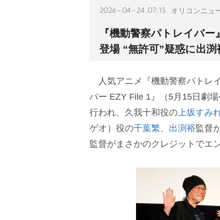
2026-04-24 07:15
オリコンニュ
『機動警察パトレイバー
登場 “無許可”疑惑に出
人気アニメ『機動警察パトレイ
バー EZY File 1』（5月1
行われ、久我十和役の
上坂すみ
ゲオ）役の
千葉繁
、
出渕裕
監督
監督がまさかのクレジットでエ