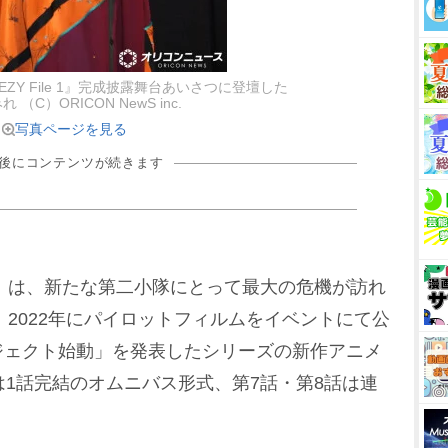
ZY File 1』完成披露舞台あいさつに登壇した
 （C）ORICON NewS inc.
写真ページを見る
の後にコンテンツが続きます
』は、新たな第二小隊にとって最大の危機が訪れ
、2022年にパイロットフィルムをイベントにて公
プロジェクト始動」を発表したシリーズの新作アニメ
は1話完結のオムニバス形式、第7話・第8話は連