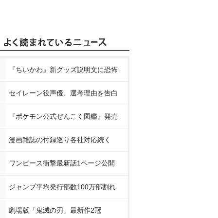
『ちいかわ』新グッズ説明文に恐怖
セイレーン役声優、選考理由を告白
『ポケモン公式ぜんこく図鑑』発売
漫画雑誌の付録巡り各社対応続く
ワンピース衝撃最新話1ページ公開
ジャンプ平均発行部数100万部割れ
劇場版「鬼滅の刃」最新作2冠