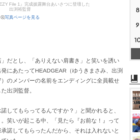
ZY File 1』完成披露舞台あいさつに登壇した
8
出渕裕監督
写真ページを見る
9
1
」だとし、「ありえない肩書き」と笑いを誘い
発にあたってHEADGEAR（ゆうきまさみ、出渕
守）のメンバーの名前をエンディングに全員載せ
した出渕監督。
諾してもらってるんですか？」と聞かれると、
リ。笑いが起こる中、「見たら『お前な！』って
際承諾してもらったんだから、それは入れないと