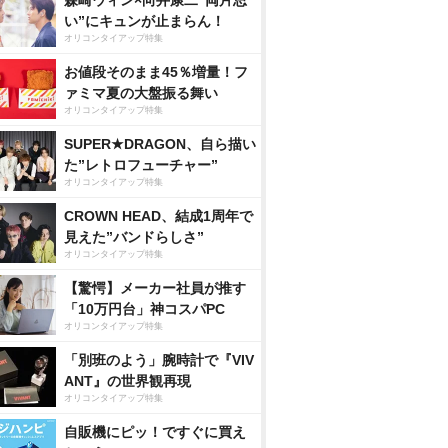
森崎ウィン×向井康二“両片思
い”にキュンが止まらん！
オリコンタイアップ特集
お値段そのまま45％増量！フ
ァミマ夏の大盤振る舞い
オリコンタイアップ特集
SUPER★DRAGON、自ら描い
た”レトロフューチャー”
オリコンタイアップ特集
CROWN HEAD、結成1周年で
見えた”バンドらしさ”
オリコンタイアップ特集
【驚愕】メーカー社員が推す
「10万円台」神コスパPC
オリコンタイアップ特集
「別班のよう」腕時計で『VIV
ANT』の世界観再現
オリコンタイアップ特集
自販機にピッ！ですぐに買え