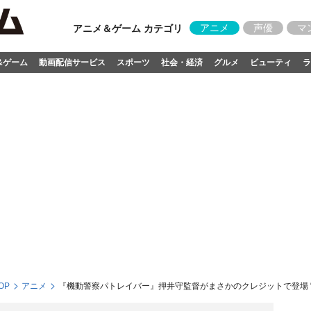
アニメ
声優
マ
アニメ＆ゲーム カテゴリ
&ゲーム
動画配信サービス
スポーツ
社会・経済
グルメ
ビューティ
ラ
OP
アニメ
『機動警察パトレイバー』押井守監督がまさかのクレジットで登場 “