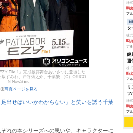
株式
時給
アル
N
タ
株式
時給
アル
健
週
株式
ZY File 1』完成披露舞台あいさつに登壇した
時給
坂すみれ、戸谷菊之介、千葉繁 （C）ORICO
アル
N NewS inc.
リ
写真ページを見る
フ
株
ら足出せばいいかわからない」と笑いを誘う千葉
時給
アル
ぞれの本シリーズへの思いや、キャラクターに