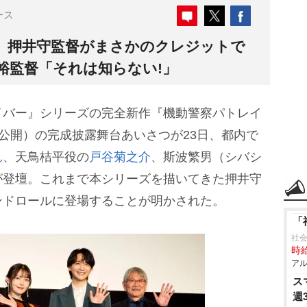
ース
』押井守監督がまさかのクレジットで
渕裕監督「それは知らない!」
バー』シリーズの完全新作『機動警察パトレイ
5日劇場公開）の完成披露舞台あいさつが23日、都内で
れ
、天鳥桔平役の
戸谷菊之介
、斯波繁男（シバシ
が登壇。これまで本シリーズを描いてきた押井守
ンドロールに登場することが明かされた。
「
社会
時給
アル
ス
週