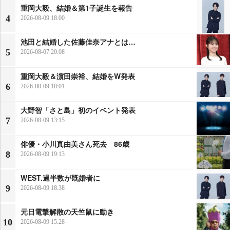
重岡大毅、結婚＆第1子誕生を報告
4
2026-08-09 18:00
池田と結婚した佐藤佳奈アナとは…
5
2026-08-07 20:08
重岡大毅＆濵田崇裕、結婚をW発表
6
2026-08-09 18:01
大野智「さと島」初のイベント発表
7
2026-08-09 13:15
俳優・小川真由美さん死去 86歳
8
2026-08-09 19:13
WEST.過半数が既婚者に
9
2026-08-09 18:38
元日電撃解散の天竺鼠に動き
10
2026-08-09 15:28