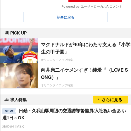
記事に戻る
PICK UP
マクドナルドが40年にわたり支える「小学
生の甲子園」
オリコンタイアップ特集
向井康二イケメンすぎ！純愛『（LOVE S
ONG）』
オリコンタイアップ特集
求人特集
さらに見る
日勤・久我山駅周辺の交通誘導警備員/入社祝い金あり/
NEW
週1日～OK
株式会社MSK