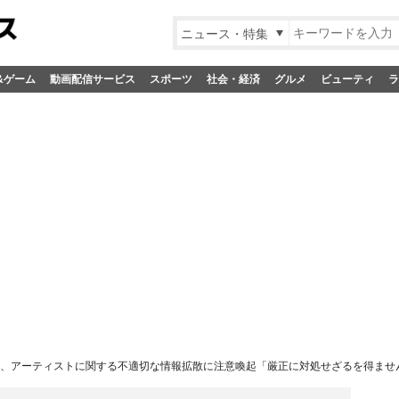
ニュース・特集
&ゲーム
動画配信サービス
スポーツ
社会・経済
グルメ
ビューティ
ラ
H、アーティストに関する不適切な情報拡散に注意喚起「厳正に対処せざるを得ませ