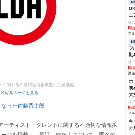
N
O
ニ
株
時給
アル
N
フ
勤
株
時給
派遣
ホ
ストに関する不適切な情報拡散に注意喚起
初
写真ページを見る
大
株
となった佐藤晋太郎
時給
アル
キ
所属アーティスト・タレントに関する不適切な情報拡
ナ
ージを掲載。「最近、SNS上において、匿名の