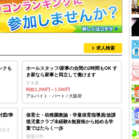
求人検索
ンクも
ホールスタッフ/家事の合間の2時間もOK す
き家なら家事と両立して働けます
すき家
時給1,200円～1,500円
アルバイト・パート / 大阪府
討図/準
保育士・幼稚園教諭・学童保育指導員/放課
後児童クラブ未経験&無資格から始める学
童ではたらく一歩
東北オ
寝屋川市