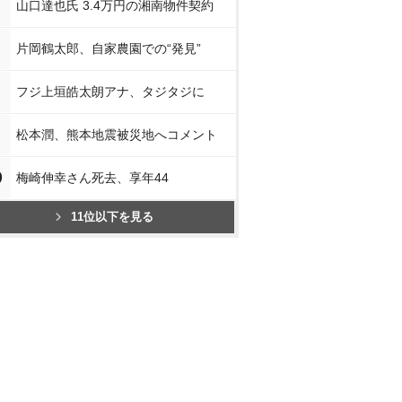
山口達也氏 3.4万円の湘南物件契約
片岡鶴太郎、自家農園での“発見”
フジ上垣皓太朗アナ、タジタジに
松本潤、熊本地震被災地へコメント
0
梅崎伸幸さん死去、享年44
11位以下を見る