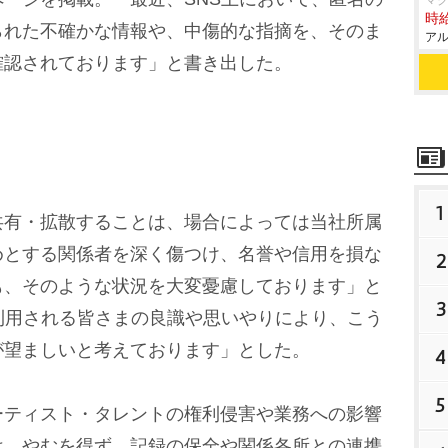
マ
時給
られた不確かな情報や、中傷的な指摘を、そのま
アル
確認されております」と書き出した。
1
有・拡散することは、場合によっては当社所属
めとする関係者を深く傷つけ、名誉や信用を損な
2
も、そのような状況を大変憂慮しております」と
3
利用される皆さまの良識や思いやりにより、こう
が望ましいと考えております」とした。
4
5
ティスト・タレントの権利侵害や業務への影響
は、やむを得ず、記録の保全や関係各所との連携