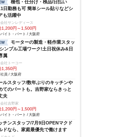
梱包・仕分け・検品/日払い
EW
K1日勤務も可 簡単シール貼りなどシ
アも活躍中
式会社サンレディース
1,200円～1,500円
バイト・パート / 大阪府
モーターの製造・軽作業スタッ
EW
/シンプル工場ワーク!土日祝休み&日
専属
式会社トーコー
1,350円
社員 / 大阪府
ールスタッフ/数年ぶりのキッチン
めてのパートも。吉野家ならきっと
丈夫
式会社吉野家
1,200円～1,500円
バイト・パート / 大阪府
ッチンスタッフ/7月9日OPENマクド
ルドなら、家庭最優先で働けます