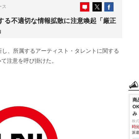
ース
関する不適切な情報拡散に注意喚起「厳正
」
新し、所属するアーティスト・タレントに関する
いて注意を呼び掛けた。
商
O
み
株
時給
派遣