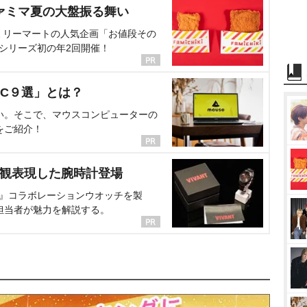
ァミマ夏の大盤振る舞い
ミリーマートの人気企画「お値段その
、シリーズ初の年2回開催！
C９選」とは？
い。そこで、マウスコンピューターの
をご紹介！
界観表現した腕時計登場
NT』コラボレーションウオッチを製
担当者が魅力を解説する。