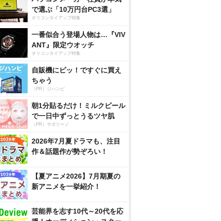
で選ぶ「10万円台PC3選」
オリコンタイアップ特集
一番似合う登場人物は…『VIV
ANT』限定ウオッチ
オリコンタイアップ特集
自販機にピッ！ですぐに買え
ちゃう
（PR）ジハンピ
朝1分貼るだけ！ミルクピール
で一日中ずっとうるツヤ肌
（PR）サボリーノ
2026年7月夏ドラマも、注目
作＆話題作が勢ぞろい！
【夏アニメ2026】7月期夏の
新アニメを一挙紹介！
芸能界を志す10代～20代を応