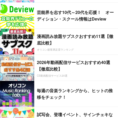
芸能界を志す10代～20代を応援！ オー
ディション・スクール情報はDeview
漫画読み放題サブスクおすすめ11選【徹
底比較】
オリコン顧客満足度ランキング
2026年動画配信サービスおすすめ40選
【徹底比較】
CS動画配信サービス20選
毎週の音楽ランキングから、ヒットの推
移をチェック！
試写会、登壇イベント、サインチェキな