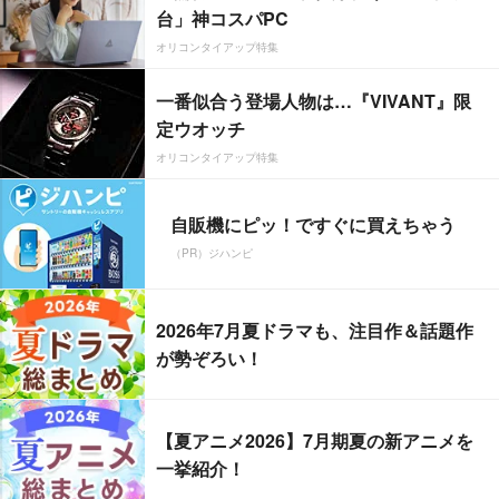
台」神コスパPC
オリコンタイアップ特集
一番似合う登場人物は…『VIVANT』限
定ウオッチ
オリコンタイアップ特集
自販機にピッ！ですぐに買えちゃう
（PR）ジハンピ
2026年7月夏ドラマも、注目作＆話題作
が勢ぞろい！
【夏アニメ2026】7月期夏の新アニメを
一挙紹介！