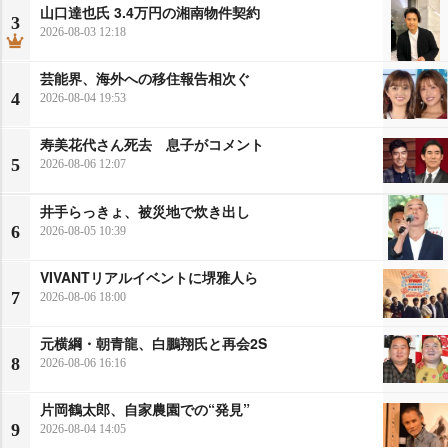
山口達也氏 3.4万円の湘南物件契約
3
2026-08-03 12:18
芸能界、海外への移住報告相次ぐ
4
2026-08-04 19:53
寿美花代さん死去 息子がコメント
5
2026-08-06 12:07
井手らっきょ、被災地で炊き出し
6
2026-08-05 10:39
VIVANTリアルイベントに堺雅人ら
7
2026-08-06 18:00
元横綱・朝青龍、白鵬翔氏と再会2S
8
2026-08-06 16:16
片岡鶴太郎、自家農園での“発見”
9
2026-08-04 14:05