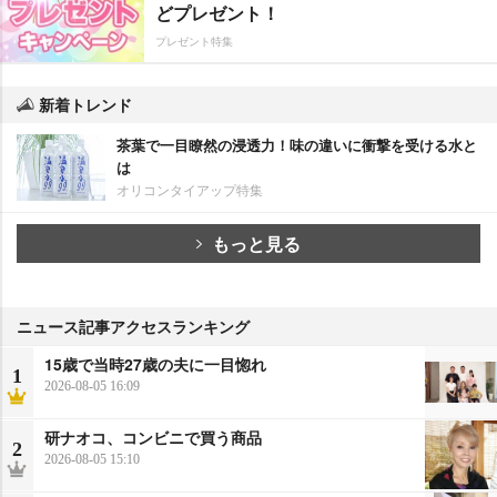
どプレゼント！
プレゼント特集
新着トレンド
茶葉で一目瞭然の浸透力！味の違いに衝撃を受ける水と
は
オリコンタイアップ特集
もっと見る
ニュース記事アクセスランキング
15歳で当時27歳の夫に一目惚れ
1
2026-08-05 16:09
研ナオコ、コンビニで買う商品
2
2026-08-05 15:10