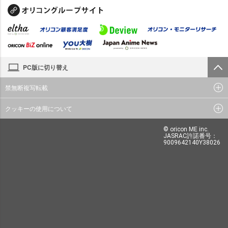
PC版に切り替え
禁無断複写転載
クッキーの使用について
© oricon ME inc.
JASRAC許諾番号：
9009642140Y38026