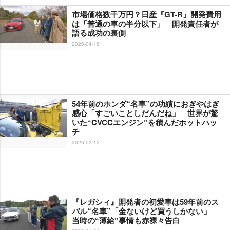
市場価格数千万円？日産『GT-R』開発費用
は「普通の車の半分以下」 開発責任者が
語る成功の裏側
2026-04-16
54年前のホンダ“名車”の功績におぎやはぎ
感心「すごいことしだんだね」 世界が驚
いた“CVCCエンジン”を積んだホットハッ
チ
2026-03-12
『レガシィ』開発者の初愛車は59年前のス
バル“名車”「金ないけど買うしかない」
当時の“薄給”事情も赤裸々告白