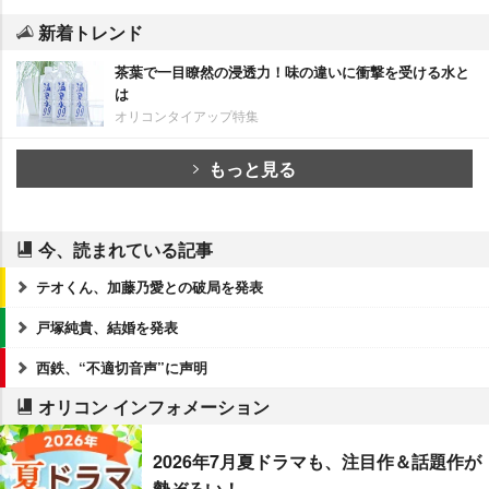
新着トレンド
茶葉で一目瞭然の浸透力！味の違いに衝撃を受ける水と
は
オリコンタイアップ特集
もっと見る
今、読まれている記事
テオくん、加藤乃愛との破局を発表
戸塚純貴、結婚を発表
西鉄、“不適切音声”に声明
オリコン インフォメーション
2026年7月夏ドラマも、注目作＆話題作が
勢ぞろい！