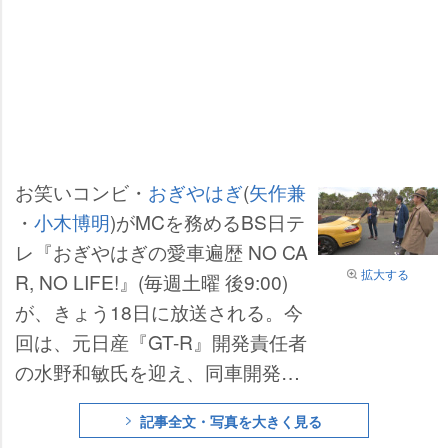
お笑いコンビ・
おぎやはぎ
(
矢作兼
・
小木博明
)がMCを務めるBS日テ
レ『おぎやはぎの愛車遍歴 NO CA
拡大する
R, NO LIFE!』(毎週土曜 後9:00)
が、きょう18日に放送される。今
回は、元日産『GT-R』開発責任者
の水野和敏氏を迎え、同車開発、
ブランド戦略の裏話を聞いてい
記事全文・写真を大きく見る
く。