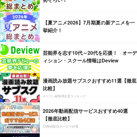
【夏アニメ2026】7月期夏の新アニメを一
挙紹介！
芸能界を志す10代～20代を応援！ オーデ
ィション・スクール情報はDeview
漫画読み放題サブスクおすすめ11選【徹底
比較】
オリコン顧客満足度ランキング
2026年動画配信サービスおすすめ40選
【徹底比較】
CS動画配信サービス20選