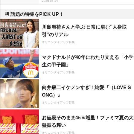
2026-01-24
話題の特集をPICK UP！
川島海荷さんと学ぶ 日常に潜む“人身取
引”のリアル
オリコンタイアップ特集
マクドナルドが40年にわたり支える「小学
生の甲子園」
オリコンタイアップ特集
向井康二イケメンすぎ！純愛『（LOVE S
ONG）』
オリコンタイアップ特集
お値段そのまま45％増量！ファミマ夏の大
盤振る舞い
オリコンタイアップ特集