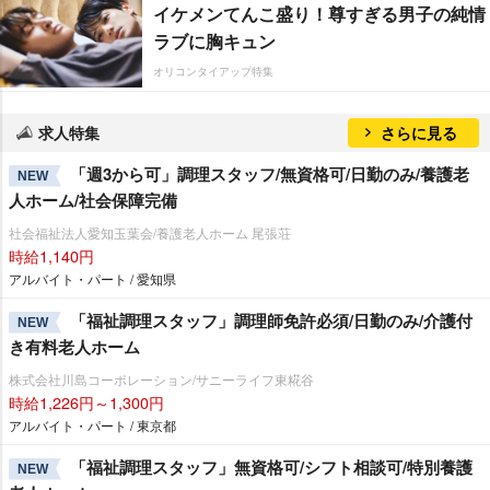
イケメンてんこ盛り！尊すぎる男子の純情
ラブに胸キュン
オリコンタイアップ特集
求人特集
さらに見る
「週3から可」調理スタッフ/無資格可/日勤のみ/養護老
NEW
人ホーム/社会保障完備
社会福祉法人愛知玉葉会/養護老人ホーム 尾張荘
時給1,140円
アルバイト・パート / 愛知県
「福祉調理スタッフ」調理師免許必須/日勤のみ/介護付
NEW
き有料老人ホーム
株式会社川島コーポレーション/サニーライフ東糀谷
時給1,226円～1,300円
アルバイト・パート / 東京都
「福祉調理スタッフ」無資格可/シフト相談可/特別養護
NEW