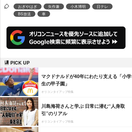
おぎやはぎ
矢作兼
小木博明
日テレ
BS放送
車
PICK UP
マクドナルドが40年にわたり支える「小学
生の甲子園」
オリコンタイアップ特集
川島海荷さんと学ぶ 日常に潜む“人身取
引”のリアル
オリコンタイアップ特集